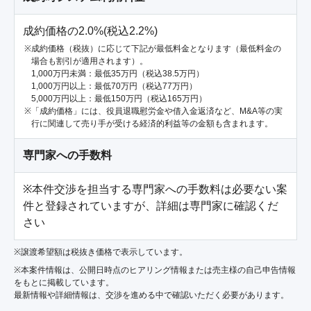
成約価格の2.0%(税込2.2%)
成約価格（税抜）に応じて下記が最低料金となります（最低料金の
場合も割引が適用されます）。
1,000万円未満：最低35万円（税込38.5万円）
1,000万円以上：最低70万円（税込77万円）
5,000万円以上：最低150万円（税込165万円）
「成約価格」には、役員退職慰労金や借入金返済など、M&A等の実
行に関連して売り手が受ける経済的利益等の金額も含まれます。
専門家への手数料
※本件交渉を担当する専門家への手数料は必要ない案
件と登録されていますが、詳細は専門家に確認くだ
さい
※譲渡希望額は税抜き価格で表示しています。
※本案件情報は、公開日時点のヒアリング情報または売主様の自己申告情報
をもとに掲載しています。
最新情報や詳細情報は、交渉を進める中で確認いただく必要があります。