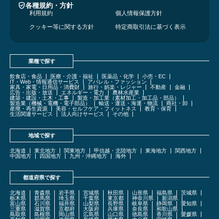
各種規約・方針
利用規約
個人情報保護方針
クッキー等に関する方針
特定商取引法に基づく表示
業種で探す
飲食店・食品
医療・介護・福祉
医薬品・化学
小売・EC
IT・Web・情報通信サービス
アパレル・ファッション
家具・家電・日用品・消費財
旅行・娯楽・レジャー
不動産
金融
広告・出版・放送
エネルギー・電力
農林水産業
建築・建設・土木・工事
製造・加工業（素材加工・加工品・部品）
製造業（機械・電機・電子部品）
輸送・運送・海運・物流
商社・卸
産廃・再生資源
美容・セルフケア・フィットネス
教育・保育
生活関連サービス
法人向けサービス
その他
地域で探す
北海道
東北地方
関東地方
甲信越・北陸地方
東海地方
関西地方
中国地方
四国地方
九州・沖縄地方
海外
都道府県で探す
北海道
青森県
岩手県
宮城県
秋田県
山形県
福島県
茨城県
栃木県
群馬県
埼玉県
千葉県
東京都
神奈川県
新潟県
富山県
石川県
福井県
山梨県
長野県
岐阜県
静岡県
愛知県
三重県
滋賀県
京都府
大阪府
兵庫県
奈良県
和歌山県
鳥取県
島根県
岡山県
広島県
山口県
徳島県
香川県
愛媛県