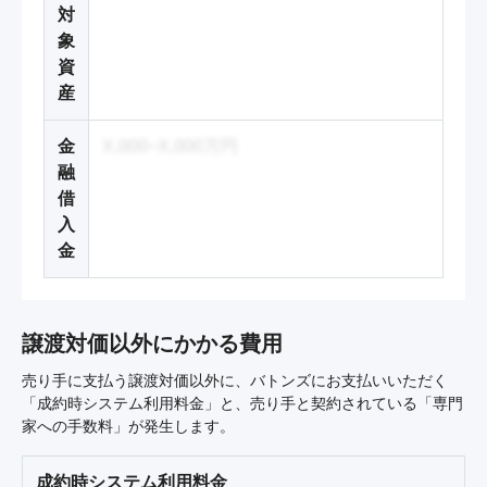
対
象
資
産
金
X,000~X,000万円
融
借
入
金
譲渡対価以外にかかる費用
売り手に支払う譲渡対価以外に、バトンズにお支払いいただく
「成約時システム利用料金」と、売り手と契約されている「専門
家への手数料」が発生します。
成約時システム利用料金