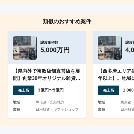
類似のおすすめ案件
譲渡希望額
譲渡
5,000万円
4,
【県内外で複数店舗直営店を展
【西多摩エリア生
開】創業30年オリジナル雑貨を
年以上】。地域
取扱う小売店
経営のお店
3億円〜5億円
1,0
売上高
売上高
地域
甲信越・北陸地方
地域
東京都
業種
日用雑貨・ギフトショップ
業種
日用雑