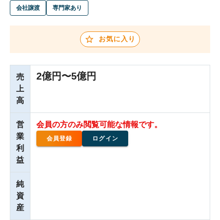
会社譲渡
専門家あり
お気に入り
2億円〜5億円
売
上
高
営
会員の方のみ閲覧可能な情報です。
業
会員登録
ログイン
利
益
純
資
産