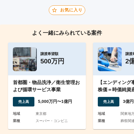
お気に入り
よく一緒にみられている案件
譲渡希望額
譲渡
500万円
2
首都圏・物品洗浄／衛生管理お
【エンディング
よび循環サービス事業
株価＝時価純資
年分/北関東に複
5,000万円〜1億円
3億円
売上高
売上高
地域
東京都
地域
関東地
業種
スーパー・コンビニ
業種
葬祭関連 