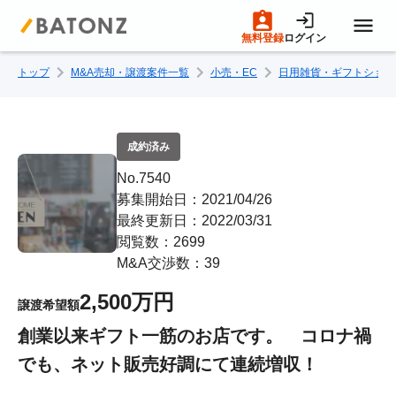
無料登録
ログイン
トップ
M&A売却・譲渡案件一覧
小売・EC
日用雑貨・ギフトショッ
トップページ
M&A案件一覧
成約済み
No.7540
売りたい方へ
募集開始日：2021/04/26
最終更新日：2022/03/31
閲覧数：2699
買いたい方へ
M&A交渉数：39
2,500万円
譲渡希望額
成約事例
創業以来ギフト一筋のお店です。 コロナ禍
でも、ネット販売好調にて連続増収！
M&A専門家の方へ