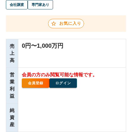
会社譲渡
専門家あり
お気に入り
0円〜1,000万円
売
上
高
営
会員の方のみ閲覧可能な情報です。
業
会員登録
ログイン
利
益
純
資
産