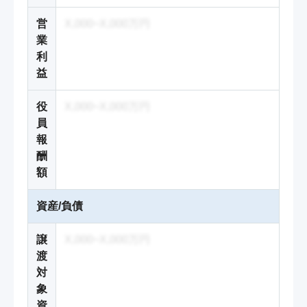
営
X,000~X,000万円
業
利
益
役
X,000~X,000万円
員
報
酬
額
資産/負債
譲
X,000~X,000万円
渡
対
象
資