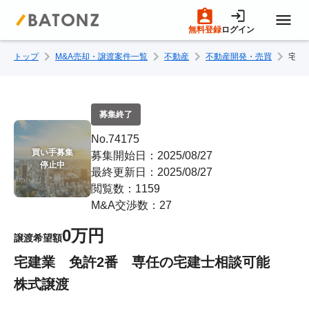
無料登録
ログイン
トップ
M&A売却・譲渡案件一覧
不動産
不動産開発・売買
宅建
トップページ
M&A案件一覧
募集終了
No.74175
売りたい方へ
買い手募集

募集開始日：2025/08/27
停止中
最終更新日：2025/08/27
閲覧数：1159
買いたい方へ
M&A交渉数：27
0万円
譲渡希望額
成約事例
宅建業 免許2番 専任の宅建士相談可能
株式譲渡
M&A専門家の方へ