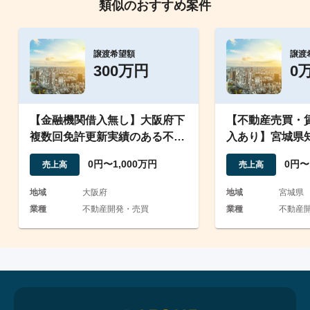
類似のおすすめ案件
譲渡希望額
譲渡
300万円
0
【金融機関借入無し】大阪府下
【不動産売買・
複数回免許更新実績のある不動
入あり】宮城県
産売買仲介会社法人譲渡
不動産法人譲渡
0円〜1,000万円
0円〜
売上高
売上高
地域
大阪府
地域
宮城県
業種
不動産開発・売買
業種
不動産開