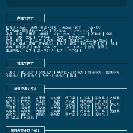
業種で探す
飲食店・食品
医療・介護・福祉
医薬品・化学
小売・EC
IT・Web・情報通信サービス
アパレル・ファッション
家具・家電・日用品・消費財
旅行・娯楽・レジャー
不動産
金融
広告・出版・放送
エネルギー・電力
農林水産業
建築・建設・土木・工事
製造・加工業（素材加工・加工品・部品）
製造業（機械・電機・電子部品）
輸送・運送・海運・物流
商社・卸
産廃・再生資源
美容・セルフケア・フィットネス
教育・保育
生活関連サービス
法人向けサービス
その他
地域で探す
北海道
東北地方
関東地方
甲信越・北陸地方
東海地方
関西地方
中国地方
四国地方
九州・沖縄地方
海外
都道府県で探す
北海道
青森県
岩手県
宮城県
秋田県
山形県
福島県
茨城県
栃木県
群馬県
埼玉県
千葉県
東京都
神奈川県
新潟県
富山県
石川県
福井県
山梨県
長野県
岐阜県
静岡県
愛知県
三重県
滋賀県
京都府
大阪府
兵庫県
奈良県
和歌山県
鳥取県
島根県
岡山県
広島県
山口県
徳島県
香川県
愛媛県
高知県
福岡県
佐賀県
長崎県
熊本県
大分県
宮崎県
鹿児島県
沖縄県
譲渡希望金額で探す