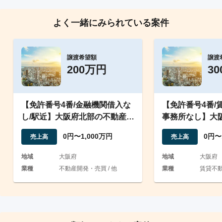
よく一緒にみられている案件
譲渡希望額
譲渡
200万円
3
【免許番号4番/金融機関借入な
【免許番号4番/
し/駅近】大阪府北部の不動産法
事務所なし】大
人譲渡
動産法人譲渡
0円〜1,000万円
0円〜
売上高
売上高
地域
大阪府
地域
大阪府
業種
不動産開発・売買 / 他
業種
賃貸不