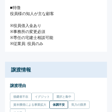
■特徴

役員様の知人が主な顧客

※役員借入金あり

※事務所の変更必須

※専任の宅建士相談可能

譲渡情報
譲渡理由
後継者不在
イグジット
選択と集中
資本獲得による事業拡大
体調不安
気力の限界