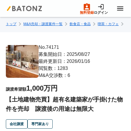
無料登録
ログイン
トップ
M&A売却・譲渡案件一覧
飲食店・食品
喫茶・カフェ
【
トップページ
M&A案件一覧
No.74171
募集開始日：2025/08/27
最終更新日：2026/01/16
売りたい方へ
閲覧数：1283
M&A交渉数：6
買いたい方へ
1,000万円
譲渡希望額
【土地建物売買】超有名建築家が手掛けた物
成約事例
件を売却 譲渡後の用途は無限大
M&A専門家の方へ
会社譲渡
専門家あり