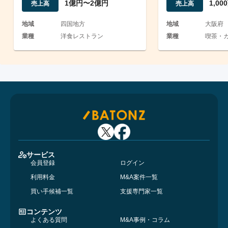
1億円〜2億円
1,0
売上高
売上高
地域
四国地方
地域
大阪府
業種
洋食レストラン
業種
喫茶・カ
サービス
会員登録
ログイン
利用料金
M&A案件一覧
買い手候補一覧
支援専門家一覧
コンテンツ
よくある質問
M&A事例・コラム