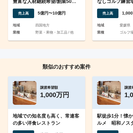
豊富な人材継続希望/創業50年
なしゴルフ練習
超の信頼/大手取引実績
人の譲渡
5億円〜10億円
1,0
売上高
売上高
地域
四国地方
地域
愛媛県
業種
野菜・果物・加工品 / 他
業種
ゴルフ
類似のおすすめ案件
譲渡希望額
譲渡
1,000万円
1,
地域での知名度も高く、常連客
駅徒歩1分！懐
の多い洋食レストラン
ルメ 昭和ノス
イムスリップ