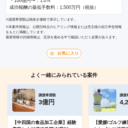
・100億円〜：1.0%

成功報酬の最低手数料：1,500万円（税抜）
※譲渡希望額は税抜き価格で表示しています。
※本案件情報は、公開日時点のヒアリング情報または売主様の自己申告情報
をもとに掲載しています。
最新情報や詳細情報は、交渉を進める中で確認いただく必要があります。
お気に入り
よく一緒にみられている案件
譲渡希望額
譲渡
3億円
4,
【中四国の食品加工企業】経験
【愛媛/ゴルフ