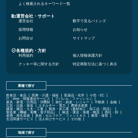
よく検索されるキーワード一覧
運営会社・サポート
運営会社
数字で見るバトンズ
採用情報
お知らせ
お問合せ
サイトマップ
各種規約・方針
利用規約
個人情報保護方針
クッキー等に関する方針
特定商取引法に基づく表示
業種で探す
飲食店・食品
医療・介護・福祉
医薬品・化学
小売・EC
IT・Web・情報通信サービス
アパレル・ファッション
家具・家電・日用品・消費財
旅行・娯楽・レジャー
不動産
金融
広告・出版・放送
エネルギー・電力
農林水産業
建築・建設・土木・工事
製造・加工業（素材加工・加工品・部品）
製造業（機械・電機・電子部品）
輸送・運送・海運・物流
商社・卸
産廃・再生資源
美容・セルフケア・フィットネス
教育・保育
生活関連サービス
法人向けサービス
その他
地域で探す