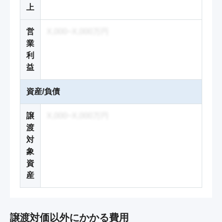
上
営
X,000~X,000万円
業
利
益
資産/負債
譲
X,000~X,000万円
渡
対
象
資
産
譲渡対価以外にかかる費用