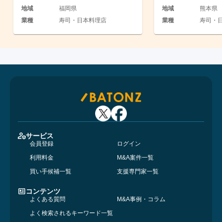
地域
福岡県
地域
熊本県
業種
寿司・日本料理店
業種
寿司・日
サービス
会員登録
ログイン
利用料金
M&A案件一覧
買い手候補一覧
支援専門家一覧
コンテンツ
よくある質問
M&A事例・コラム
よく検索されるキーワード一覧