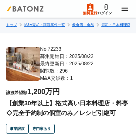
無料登録
ログイン
トップ
M&A売却・譲渡案件一覧
飲食店・食品
寿司・日本料理店
トップページ
M&A案件一覧
No.72233
募集開始日：2025/08/22
最終更新日：2025/08/22
売りたい方へ
閲覧数：296
M&A交渉数：1
買いたい方へ
1,200万円
譲渡希望額
【創業30年以上】格式高い日本料理店・料亭
成約事例
◇完全予約制の個室のみ／レシピ引継可
M&A専門家の方へ
事業譲渡
専門家あり