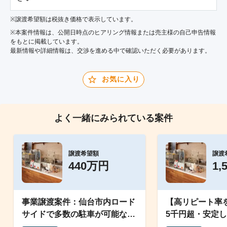
※譲渡希望額は税抜き価格で表示しています。
※本案件情報は、公開日時点のヒアリング情報または売主様の自己申告情報
をもとに掲載しています。
最新情報や詳細情報は、交渉を進める中で確認いただく必要があります。
お気に入り
よく一緒にみられている案件
譲渡希望額
譲渡
440万円
1,
事業譲渡案件：仙台市内ロード
【高リピート率
サイドで多数の駐車が可能な飲
5千円超・安定
食店
持つ好立地日本