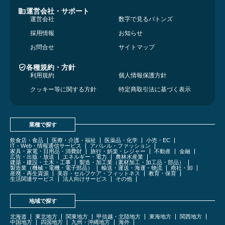
運営会社・サポート
運営会社
数字で見るバトンズ
採用情報
お知らせ
お問合せ
サイトマップ
各種規約・方針
利用規約
個人情報保護方針
クッキー等に関する方針
特定商取引法に基づく表示
業種で探す
飲食店・食品
医療・介護・福祉
医薬品・化学
小売・EC
IT・Web・情報通信サービス
アパレル・ファッション
家具・家電・日用品・消費財
旅行・娯楽・レジャー
不動産
金融
広告・出版・放送
エネルギー・電力
農林水産業
建築・建設・土木・工事
製造・加工業（素材加工・加工品・部品）
製造業（機械・電機・電子部品）
輸送・運送・海運・物流
商社・卸
産廃・再生資源
美容・セルフケア・フィットネス
教育・保育
生活関連サービス
法人向けサービス
その他
地域で探す
北海道
東北地方
関東地方
甲信越・北陸地方
東海地方
関西地方
中国地方
四国地方
九州・沖縄地方
海外