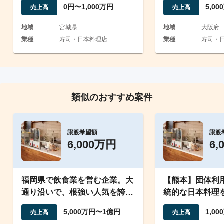
0円〜1,000万円
5,0
売上高
売上高
地域
宮城県
地域
大阪府
業種
寿司・日本料理店
業種
寿司・
類似のおすすめ案件
譲渡希望額
譲渡
6,000万円
6,
福岡県で飲食業を営む企業。大
【熊本】団体利
通り沿いで、根強い人気を誇
統的な日本料理
る。
料亭の事業譲渡
5,000万円〜1億円
1,0
売上高
売上高