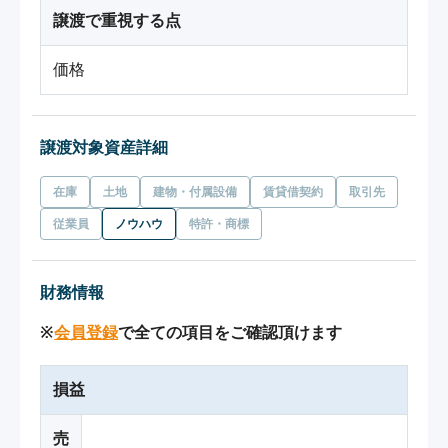
譲渡で重視する点
価格
譲渡対象資産詳細
在庫
土地
建物・付属設備
賃貸借契約
取引先
従業員
ノウハウ
特許・商標
財務情報
※
会員登録
で全ての項目をご確認頂けます
損益
売