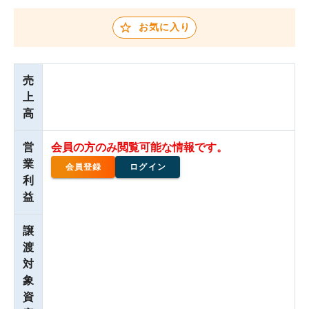
お気に入り
売
上
高
営
会員の方のみ閲覧可能な情報です。
業
会員登録
ログイン
利
益
譲
渡
対
象
資