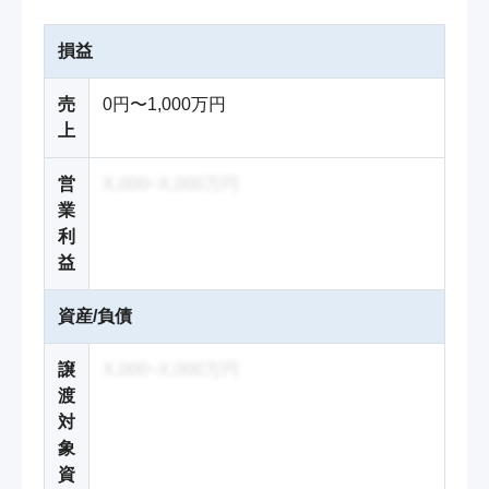
損益
売
0円〜1,000万円
上
営
X,000~X,000万円
業
利
益
資産/負債
譲
X,000~X,000万円
渡
対
象
資