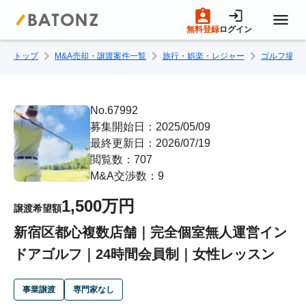
無料登録
ログイン
トップ
M&A売却・譲渡案件一覧
旅行・娯楽・レジャー
ゴルフ場・
トップページ
M&A案件一覧
No.67992
募集開始日：2025/05/09
最終更新日：2026/07/19
売りたい方へ
閲覧数：707
M&A交渉数：9
買いたい方へ
1,500万円
譲渡希望額
新宿区都心複数店舗｜完全個室無人運営イン
成約事例
ドアゴルフ｜24時間会員制｜女性レッスン
M&A専門家の方へ
事業譲渡
専門家なし