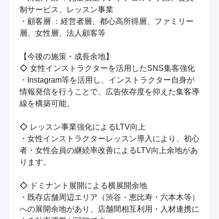
制サービス、レッスン事業

・顧客層 ：経営者層、都心高所得層、ファミリー
層、女性層、法人顧客等

【今後の施策・成長余地】

◇ 女性インストラクターを活用したSNS集客強化

・Instagram等を活用し、インストラクター自身が
情報発信を行うことで、広告依存度を抑えた集客導
線を構築可能。

◇ レッスン事業強化によるLTV向上

・女性インストラクターレッスン導入により、初心
者・女性会員の継続率改善によるLTV向上余地があ
ります。

◇ ドミナント展開による横展開余地

・既存店舗周辺エリア（渋谷・恵比寿・六本木等）
への展開余地があり、店舗間相互利用・人材連携に