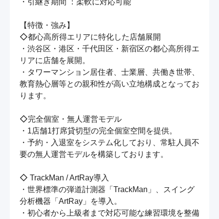
・引継ぎ期間 ：柔軟に対応可能

【特徴・強み】

◇都心高所得エリアに特化した店舗展開

・渋谷区・港区・千代田区・新宿区の都心高所得エ
リアに店舗を展開。

・タワーマンション居住者、士業層、共働き世帯、
教育熱心層等との親和性が高い立地構成となってお
ります。

◇完全個室・無人運営モデル

・1店舗1打席貸切型の完全個室空間を提供。

・予約・入退室をシステム化しており、常駐人員不
要の無人運営モデルを構築しております。

◇ TrackMan / ArtRay導入

・世界標準の弾道計測器「TrackMan」、スイング
分析機器「ArtRay」を導入。

・初心者から上級者まで対応可能な練習環境を整備