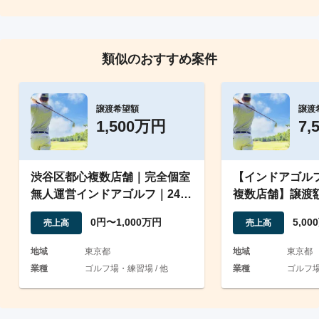
類似のおすすめ案件
譲渡希望額
譲渡
1,500万円
7,
渋谷区都心複数店舗｜完全個室
【インドアゴルフ
無人運営インドアゴルフ｜24時
複数店舗】譲渡
間会員制｜女性レッスン
業利益約2年/長
0円〜1,000万円
5,0
売上高
売上高
地域
東京都
地域
東京都
業種
ゴルフ場・練習場 / 他
業種
ゴルフ場