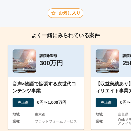
お気に入り
よく一緒にみられている案件
譲渡希望額
譲渡
300万円
2
音声×物語で拡張する次世代コ
【収益実績あり】
ンテンツ事業
ィリエイト事業
渡
0円〜1,000万円
0円〜
売上高
売上高
地域
東京都
地域
奈良県
Webメ
業種
プラットフォームサービス
業種
アフィ