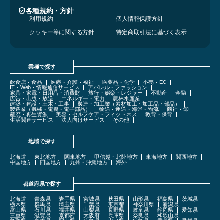
各種規約・方針
利用規約
個人情報保護方針
クッキー等に関する方針
特定商取引法に基づく表示
業種で探す
飲食店・食品
医療・介護・福祉
医薬品・化学
小売・EC
IT・Web・情報通信サービス
アパレル・ファッション
家具・家電・日用品・消費財
旅行・娯楽・レジャー
不動産
金融
広告・出版・放送
エネルギー・電力
農林水産業
建築・建設・土木・工事
製造・加工業（素材加工・加工品・部品）
製造業（機械・電機・電子部品）
輸送・運送・海運・物流
商社・卸
産廃・再生資源
美容・セルフケア・フィットネス
教育・保育
生活関連サービス
法人向けサービス
その他
地域で探す
北海道
東北地方
関東地方
甲信越・北陸地方
東海地方
関西地方
中国地方
四国地方
九州・沖縄地方
海外
都道府県で探す
北海道
青森県
岩手県
宮城県
秋田県
山形県
福島県
茨城県
栃木県
群馬県
埼玉県
千葉県
東京都
神奈川県
新潟県
富山県
石川県
福井県
山梨県
長野県
岐阜県
静岡県
愛知県
三重県
滋賀県
京都府
大阪府
兵庫県
奈良県
和歌山県