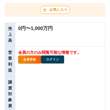
お気に入り
0円〜1,000万円
売
上
高
営
会員の方のみ閲覧可能な情報です。
業
会員登録
ログイン
利
益
譲
渡
対
象
資