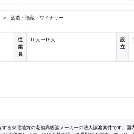
 > 酒造・酒蔵・ワイナリー
従
10人〜19人
設
業
立
員
を有する東北地方の老舗高級酒メーカーの法人譲渡案件です。国