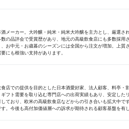
本酒メーカー。大吟醸・純米・純米大吟醸を主力とし、厳選さ
多数の品評会で受賞歴があり、地元の高級飲食店にも多数採用
り、お中元・お歳暮のシーズンには全国から注文が増加。上質
需要にも根強い支持があります。
飲食店での提供を目的とした日本酒愛好家、法人顧客、料亭・
、ギフト需要を取り込む専門店への出荷実績もあり、安定した
有しており、欧米の高級飲食店などからの引き合いも拡大中で
です。今後も高付加価値層への訴求が期待される顧客基盤を有