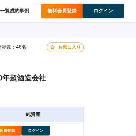
件一覧
成約事例
無料会員登録
ログイン
A交渉数：46名
お気に入り
0年超酒造会社
純資産
会員登録
ログイン