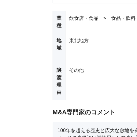
業
飲食店・食品 > 食品・飲料
種
地
東北地方
域
譲
その他
渡
理
由
M&A専門家のコメント
100年を超える歴史と広大な敷地