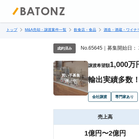
トップ
M&A売却・譲渡案件一覧
飲食店・食品
酒造・酒蔵・ワイナ
No.65645｜募集開始日： 
成約済み
1,000万
譲渡希望額
買い手募集

輸出実績多数！
停止中
会社譲渡
専門家あり
売上高
1億円〜2億円