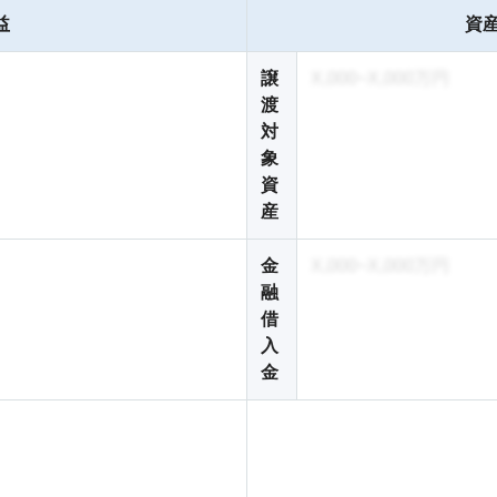
益
資産
譲
X,000~X,000万円
渡
対
象
資
産
金
X,000~X,000万円
融
借
入
金