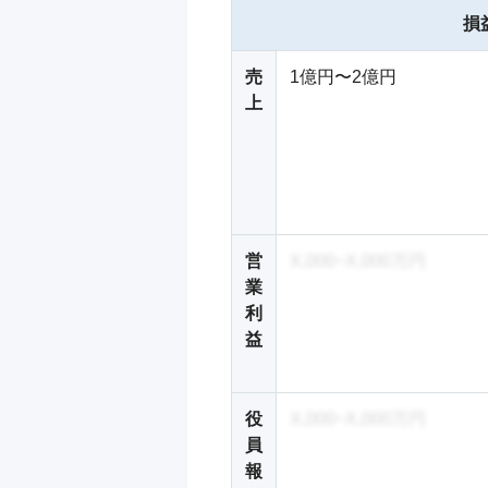
損
売
1億円〜2億円
上
営
X,000~X,000万円
業
利
益
役
X,000~X,000万円
員
報