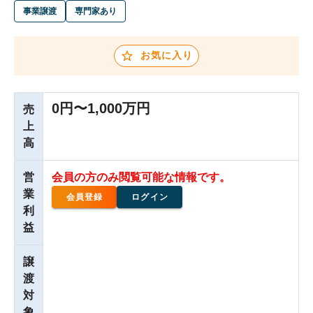
事業譲渡
専門家あり
お気に入り
0円〜1,000万円
売
上
高
営
会員の方のみ閲覧可能な情報です。
業
会員登録
ログイン
利
益
譲
渡
対
象