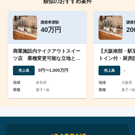
類似のおすすめ案件
譲渡希望額
譲渡
40万円
2
商業施設内テイクアウトスイー
【大阪南部・駅至
ツ店 業種変更可能な立地と設
トイン付・厨房
備に将来性あり
年未満の菓子店
0円〜1,000万円
-
売上高
売上高
地域
奈良県
地域
大阪府
業種
菓子 / 他
業種
菓子 / 他