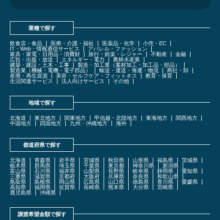
業種で探す
飲食店・食品
医療・介護・福祉
医薬品・化学
小売・EC
IT・Web・情報通信サービス
アパレル・ファッション
家具・家電・日用品・消費財
旅行・娯楽・レジャー
不動産
金融
広告・出版・放送
エネルギー・電力
農林水産業
建築・建設・土木・工事
製造・加工業（素材加工・加工品・部品）
製造業（機械・電機・電子部品）
輸送・運送・海運・物流
商社・卸
産廃・再生資源
美容・セルフケア・フィットネス
教育・保育
生活関連サービス
法人向けサービス
その他
地域で探す
北海道
東北地方
関東地方
甲信越・北陸地方
東海地方
関西地方
中国地方
四国地方
九州・沖縄地方
海外
都道府県で探す
北海道
青森県
岩手県
宮城県
秋田県
山形県
福島県
茨城県
栃木県
群馬県
埼玉県
千葉県
東京都
神奈川県
新潟県
富山県
石川県
福井県
山梨県
長野県
岐阜県
静岡県
愛知県
三重県
滋賀県
京都府
大阪府
兵庫県
奈良県
和歌山県
鳥取県
島根県
岡山県
広島県
山口県
徳島県
香川県
愛媛県
高知県
福岡県
佐賀県
長崎県
熊本県
大分県
宮崎県
鹿児島県
沖縄県
譲渡希望金額で探す