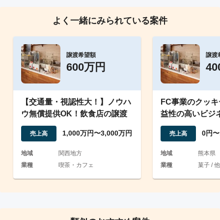
よく一緒にみられている案件
譲渡希望額
譲渡
600万円
4
【交通量・視認性大！】ノウハ
FC事業のクッ
ウ無償提供OK！飲食店の譲渡
益性の高いビジ
1,000万円〜3,000万円
0円〜
売上高
売上高
地域
関西地方
地域
熊本県
業種
喫茶・カフェ
業種
菓子 / 他