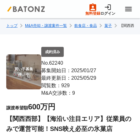
無料登録
ログイン
トップ
M&A売却・譲渡案件一覧
飲食店・食品
菓子
【関西西部
トップページ
M&A案件一覧
成約済み
No.62240
売りたい方へ
買い手募集

募集開始日：2025/01/27
停止中
最終更新日：2025/05/29
閲覧数：929
買いたい方へ
M&A交渉数：9
600万円
譲渡希望額
成約事例
【関西西部】【海沿い注目エリア】従業員の
みで運営可能！SNS映え必至の氷菓店
M&A専門家の方へ