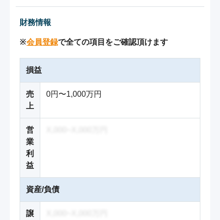
財務情報
※
会員登録
で全ての項目をご確認頂けます
損益
売
0円〜1,000万円
上
営
X,000~X,000万円
業
利
益
資産/負債
譲
X,000~X,000万円