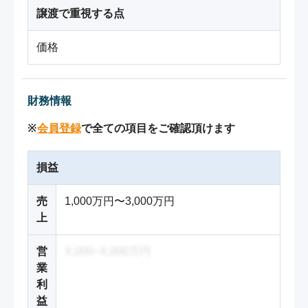
譲渡で重視する点
価格
財務情報
※
会員登録
で全ての項目をご確認頂けます
損益
売
1,000万円〜3,000万円
上
営
X,000~X,000万円
業
利
益