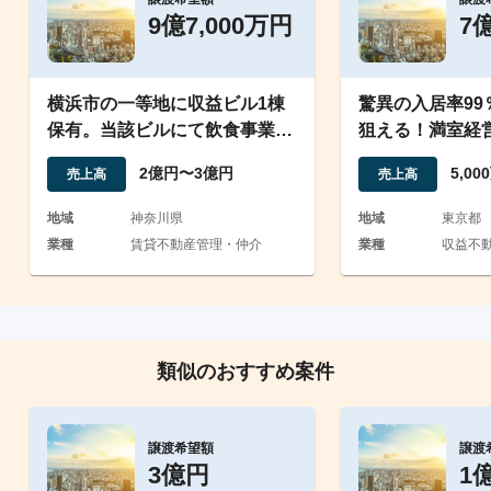
9億7,000万円
7
横浜市の一等地に収益ビル1棟
驚異の入居率99
保有。当該ビルにて飲食事業も
狙える！満室経
展開
動産M&A
2億円〜3億円
5,0
売上高
売上高
地域
神奈川県
地域
東京都
業種
賃貸不動産管理・仲介
業種
収益不
類似のおすすめ案件
譲渡希望額
譲渡
3億円
1