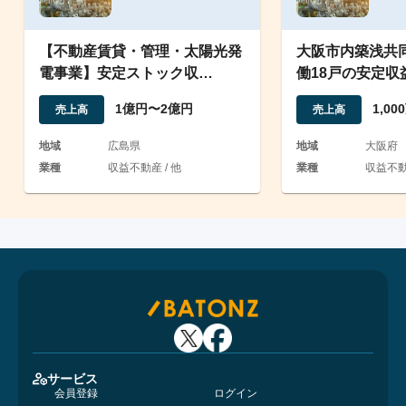
【不動産賃貸・管理・太陽光発
大阪市内築浅共
電事業】安定ストック収
働18戸の安定収
益/EBITDA7,000万超
業
1億円〜2億円
1,0
売上高
売上高
地域
広島県
地域
大阪府
業種
収益不動産 / 他
業種
収益不
サービス
会員登録
ログイン