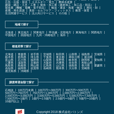
広告・出版・放送
エネルギー・電力
農林水産業
建築・建設・土木・工事
製造・加工業（素材加工・加工品・部品）
製造業（機械・電機・電子部品）
輸送・運送・海運・物流
商社・卸
産廃・再生資源
美容・セルフケア・フィットネス
教育・保育
生活関連サービス
法人向けサービス
その他
地域で探す
北海道
東北地方
関東地方
甲信越・北陸地方
東海地方
関西地方
中国地方
四国地方
九州・沖縄地方
海外
都道府県で探す
北海道
青森県
岩手県
宮城県
秋田県
山形県
福島県
茨城県
栃木県
群馬県
埼玉県
千葉県
東京都
神奈川県
新潟県
富山県
石川県
福井県
山梨県
長野県
岐阜県
静岡県
愛知県
三重県
滋賀県
京都府
大阪府
兵庫県
奈良県
和歌山県
鳥取県
島根県
岡山県
広島県
山口県
徳島県
香川県
愛媛県
高知県
福岡県
佐賀県
長崎県
熊本県
大分県
宮崎県
鹿児島県
沖縄県
譲渡希望金額で探す
応相談
100万円未満
100万円〜300万円
300万円〜500万円
500万円〜750万円
750万円〜1,000万円
1,000万円〜2,000万円
2,000万円〜3,000万円
3,000万円〜5,000万円
5,000万円〜7,500万円
7,500万円〜1億円
1億円〜2.5億円
2.5億円〜5億円
5億円〜10億円
10億円以上
Copyright 2018 株式会社バトンズ