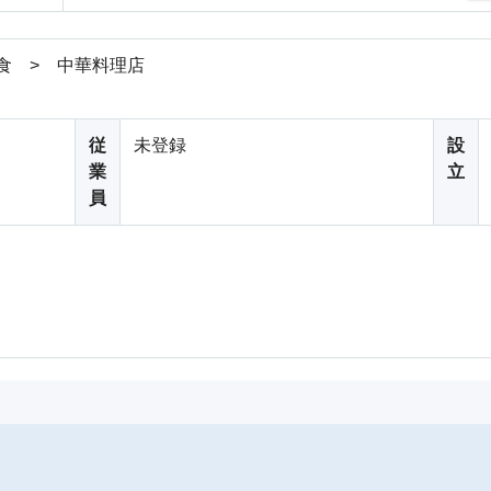
食 > 中華料理店
従
未登録
設
業
立
員