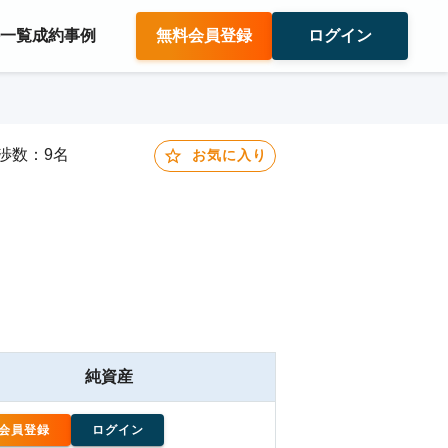
件一覧
成約事例
無料会員登録
ログイン
交渉数：9名
お気に入り
純資産
会員登録
ログイン