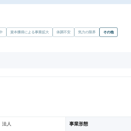
中
資本獲得による事業拡大
体調不安
気力の限界
その他
法人
事業形態