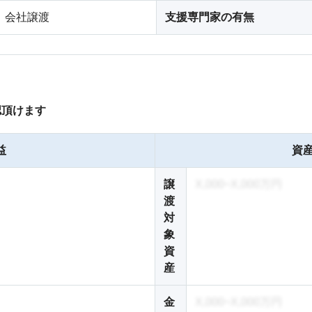
会社譲渡
支援専門家の有無
認頂けます
益
資産
譲
X,000~X,000万円
渡
対
象
資
産
金
X,000~X,000万円