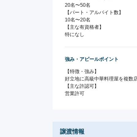
20名〜50名

【パート・アルバイト数】

10名〜20名

【主な有資格者】

強み・アピールポイント
【特徴・強み】

好立地に高級中華料理屋を複数店
【主な許認可】

譲渡情報