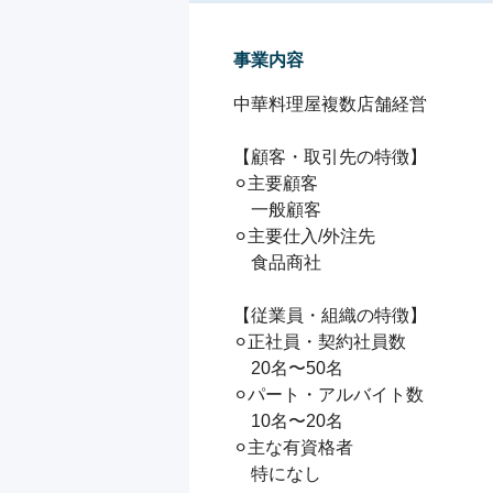
事業内容
中華料理屋複数店舗経営

【顧客・取引先の特徴】

⚪︎主要顧客

　一般顧客

⚪︎主要仕入/外注先

　食品商社

【従業員・組織の特徴】

⚪︎正社員・契約社員数

　20名〜50名

⚪︎パート・アルバイト数

　10名〜20名

⚪︎主な有資格者

　特になし
