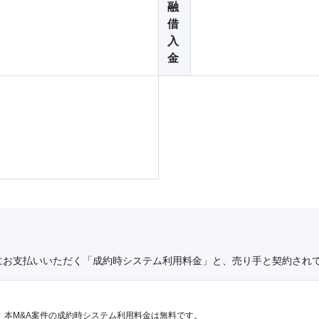
融
借
入
金
にお支払いいただく「成約時システム利用料金」と、売り手と契約され
、本M&A案件の成約時システム利用料金は無料です。