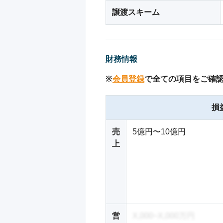
譲渡スキーム
財務情報
※
会員登録
で全ての項目をご確
損
売
5億円〜10億円
上
営
X,000~X,000万円