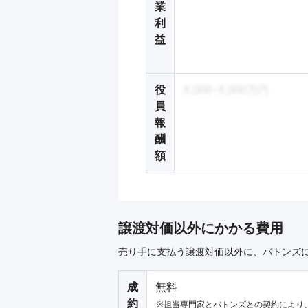
業
利
益
役
X,000~X,000万円
員
報
酬
額
譲渡対価以外にかかる費用
売り手に支払う譲渡対価以外に、バトンズ
成
無料
約
担当専門家とバトンズとの契約により