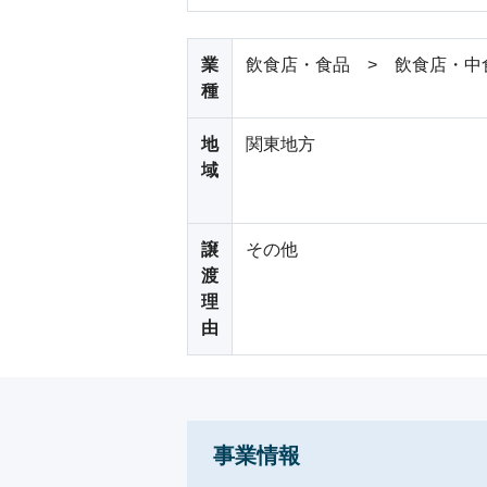
業
飲食店・食品 > 飲食店・中
種
地
関東地方
域
譲
その他
渡
理
由
事業情報