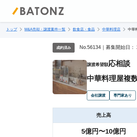
トップ
M&A売却・譲渡案件一覧
飲食店・食品
中華料理店
中華
No.56134｜募集開始日： 
成約済み
応相談
譲渡希望額
中華料理屋複
会社譲渡
専門家あり
売上高
5億円〜10億円