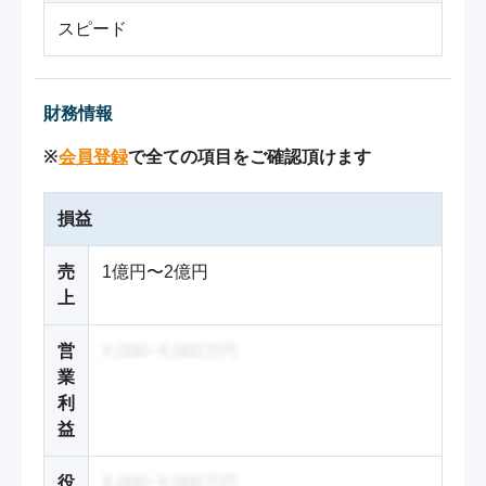
スピード
財務情報
※
会員登録
で全ての項目をご確認頂けます
損益
売
1億円〜2億円
上
営
X,000~X,000万円
業
利
益
役
X,000~X,000万円