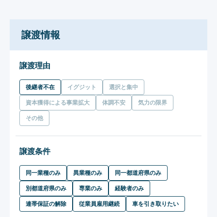
譲渡情報
譲渡理由
後継者不在
イグジット
選択と集中
資本獲得による事業拡大
体調不安
気力の限界
その他
譲渡条件
同一業種のみ
異業種のみ
同一都道府県のみ
別都道府県のみ
専業のみ
経験者のみ
連帯保証の解除
従業員雇用継続
車を引き取りたい