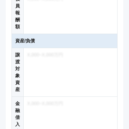
員
報
酬
額
資産/負債
譲
X,000~X,000万円
渡
対
象
資
産
金
X,000~X,000万円
融
借
入