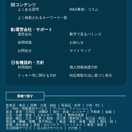
コンテンツ
よくある質問
M&A事例・コラム
よく検索されるキーワード一覧
運営会社・サポート
運営会社
数字で見るバトンズ
採用情報
お知らせ
お問合せ
サイトマップ
各種規約・方針
利用規約
個人情報保護方針
クッキー等に関する方針
特定商取引法に基づく表示
業種で探す
飲食店・食品
医療・介護・福祉
医薬品・化学
小売・EC
IT・Web・情報通信サービス
アパレル・ファッション
家具・家電・日用品・消費財
旅行・娯楽・レジャー
不動産
金融
広告・出版・放送
エネルギー・電力
農林水産業
建築・建設・土木・工事
製造・加工業（素材加工・加工品・部品）
製造業（機械・電機・電子部品）
輸送・運送・海運・物流
商社・卸
産廃・再生資源
美容・セルフケア・フィットネス
教育・保育
生活関連サービス
法人向けサービス
その他