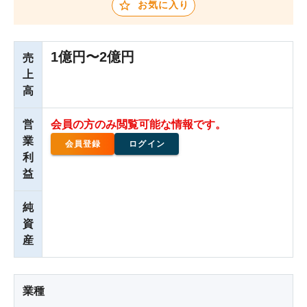
お気に入り
1億円〜2億円
売
上
高
営
会員の方のみ閲覧可能な情報です。
業
会員登録
ログイン
利
益
純
資
産
業種