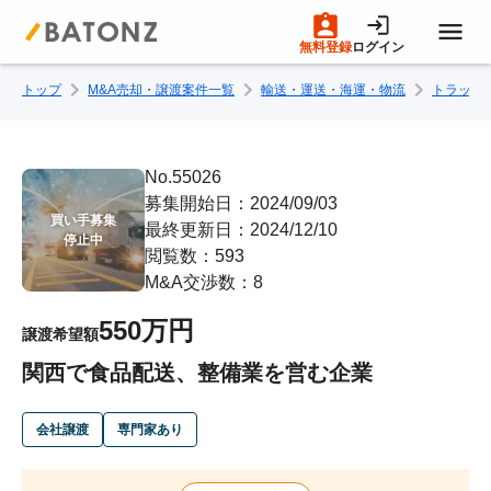
無料登録
ログイン
トップ
M&A売却・譲渡案件一覧
輸送・運送・海運・物流
トラック
トップページ
M&A案件一覧
No.55026
募集開始日：2024/09/03
買い手募集

最終更新日：2024/12/10
売りたい方へ
停止中
閲覧数：593
M&A交渉数：8
買いたい方へ
550万円
譲渡希望額
関西で食品配送、整備業を営む企業
成約事例
会社譲渡
専門家あり
M&A専門家の方へ