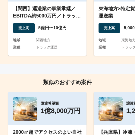
【関西】運送業の事業承継／
東海地方×特定
EBITDA約5000万円／トラック
運送業
50台所有
5億円〜10億円
5,0
売上高
売上高
地域
関西地方
地域
東海地
業種
トラック運送
業種
トラッ
類似のおすすめ案件
譲渡希望額
譲渡
1億8,000万円
1,
2000㎡超でアクセスのよい自社
【兵庫県】冷凍