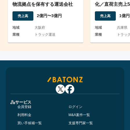
物流拠点を保有する運送会社
化／直荷主売上5
社
2億円〜3億円
1億円
売上高
売上高
地域
大阪府
地域
兵庫県
業種
トラック運送
業種
トラッ
サービス
会員登録
ログイン
利用料金
M&A案件一覧
買い手候補一覧
支援専門家一覧