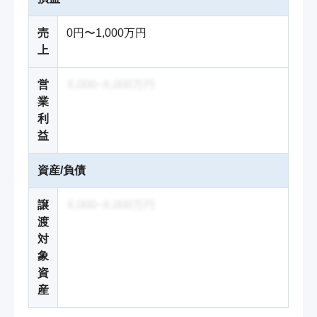
売
0円〜1,000万円
上
営
X,000~X,000万円
業
利
益
資産/負債
譲
X,000~X,000万円
渡
対
象
資
産