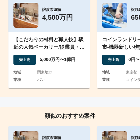
譲渡希望額
譲渡
4,500万円
6
【こだわりの材料と職人技】駅
コインランドリ
近の人気ベーカリー/従業員・屋
市-機器新しい/無
号継承可能/安定収益
策/黒字店/固定
5,000万円〜1億円
0円〜
売上高
売上高
地域
関東地方
地域
東京都
業種
パン
業種
コインラ
類似のおすすめ案件
譲渡希望額
譲渡