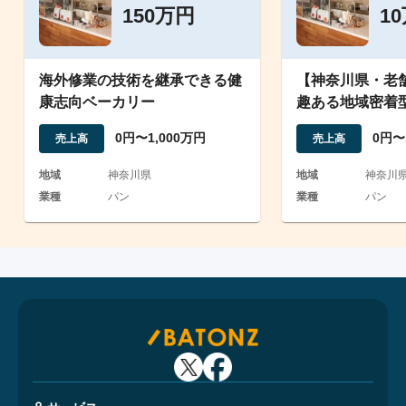
150万円
1
海外修業の技術を継承できる健
【神奈川県・老
康志向ベーカリー
趣ある地域密着
事業承継案件
0円〜1,000万円
0円〜
売上高
売上高
地域
神奈川県
地域
神奈川
業種
パン
業種
パン