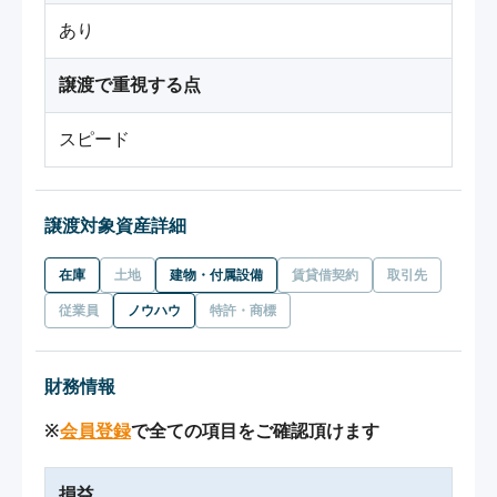
あり
譲渡で重視する点
スピード
譲渡対象資産詳細
在庫
土地
建物・付属設備
賃貸借契約
取引先
従業員
ノウハウ
特許・商標
財務情報
※
会員登録
で全ての項目をご確認頂けます
損益