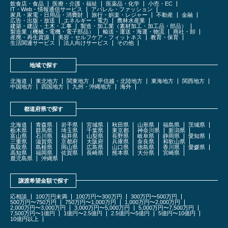
飲食店・食品
医療・介護・福祉
医薬品・化学
小売・EC
IT・Web・情報通信サービス
アパレル・ファッション
家具・家電・日用品・消費財
旅行・娯楽・レジャー
不動産
金融
広告・出版・放送
エネルギー・電力
農林水産業
建築・建設・土木・工事
製造・加工業（素材加工・加工品・部品）
製造業（機械・電機・電子部品）
輸送・運送・海運・物流
商社・卸
産廃・再生資源
美容・セルフケア・フィットネス
教育・保育
生活関連サービス
法人向けサービス
その他
地域で探す
北海道
東北地方
関東地方
甲信越・北陸地方
東海地方
関西地方
中国地方
四国地方
九州・沖縄地方
海外
都道府県で探す
北海道
青森県
岩手県
宮城県
秋田県
山形県
福島県
茨城県
栃木県
群馬県
埼玉県
千葉県
東京都
神奈川県
新潟県
富山県
石川県
福井県
山梨県
長野県
岐阜県
静岡県
愛知県
三重県
滋賀県
京都府
大阪府
兵庫県
奈良県
和歌山県
鳥取県
島根県
岡山県
広島県
山口県
徳島県
香川県
愛媛県
高知県
福岡県
佐賀県
長崎県
熊本県
大分県
宮崎県
鹿児島県
沖縄県
譲渡希望金額で探す
応相談
100万円未満
100万円〜300万円
300万円〜500万円
500万円〜750万円
750万円〜1,000万円
1,000万円〜2,000万円
2,000万円〜3,000万円
3,000万円〜5,000万円
5,000万円〜7,500万円
7,500万円〜1億円
1億円〜2.5億円
2.5億円〜5億円
5億円〜10億円
10億円以上