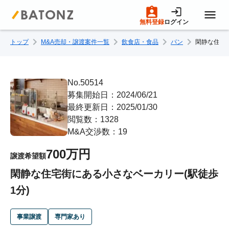
無料登録
ログイン
トップ
M&A売却・譲渡案件一覧
飲食店・食品
パン
閑静な住宅
トップページ
M&A案件一覧
No.50514
募集開始日：2024/06/21
最終更新日：2025/01/30
売りたい方へ
閲覧数：1328
M&A交渉数：19
買いたい方へ
700万円
譲渡希望額
閑静な住宅街にある小さなベーカリー(駅徒歩
成約事例
1分)
M&A専門家の方へ
事業譲渡
専門家あり