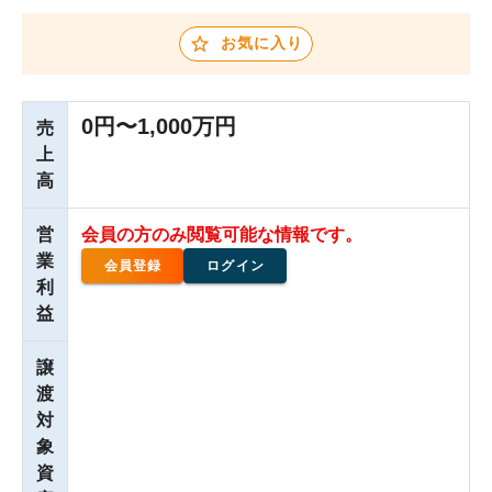
お気に入り
0円〜1,000万円
売
上
高
営
会員の方のみ閲覧可能な情報です。
業
会員登録
ログイン
利
益
譲
渡
対
象
資