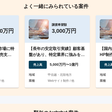
よく一緒にみられている案件
譲渡希望額
00万円
3,000万円
市場に特
【長年の安定取引実績】顧客基
【国内
売支事
盤があり、特定業界に強みを持
HP制
つWEB・動画制作会社
グ業
円
5,000万円〜1億円
売上高
売上
地域
甲信越・北陸地方
地域
 他
業種
Webサイト制作 / 他
業種