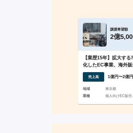
譲渡希望額
2億5,0
【業歴15年】拡大する
化したEC事業、海外販
業の会社譲渡
1億円〜2億
売上高
地域
東京都
業種
個人向けEC販売 /