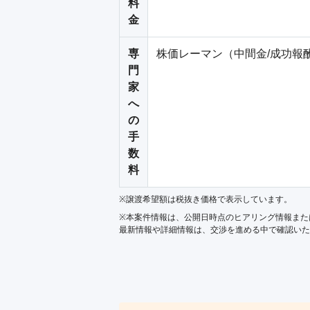
料
金
専
株価レーマン（中間金/成功報
門
家
へ
の
手
数
料
※譲渡希望額は税抜き価格で表示しています。
※本案件情報は、公開日時点のヒアリング情報また
最新情報や詳細情報は、交渉を進める中で確認いた