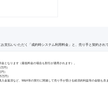
にお支払いいただく「成約時システム利用料金」と、売り手と契約され
料金となります（最低料金の場合も割引が適用されます）。
.5万円）
万円）
65万円）
借入金返済など、M&A等の実行に関連して売り手が受ける経済的利益等の金額も含