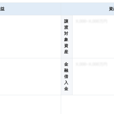
損益
資
譲
X,000~X,000万円
渡
対
象
資
産
金
X,000~X,000万円
融
借
入
金