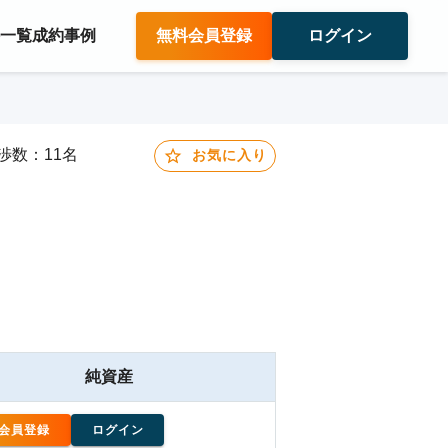
件一覧
成約事例
無料会員登録
ログイン
交渉数：11名
お気に入り
純資産
会員登録
ログイン