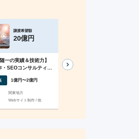
譲渡希望額
譲渡希望額
20億円
1億円
随一の実績＆技術力】
業界大手と50年近い取引実績
作・SEOコンサルティン
持つ広告・販促デザイン会社
1億円〜2億円
2億円〜3億円
高
売上高
関東地方
地域
愛知県
Webサイト制作 / 他
業種
広告 / 他