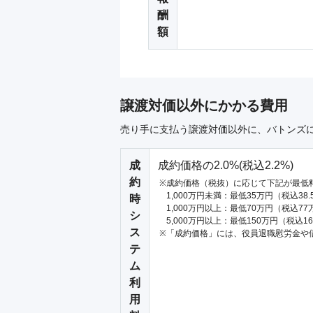
酬
額
譲渡対価以外にかかる費用
売り手に支払う譲渡対価以外に、バトンズ
成
成約価格の2.0%(税込2.2%)
約
成約価格（税抜）に応じて下記が最低
1,000万円未満：最低35万円（税込38
時
1,000万円以上：最低70万円（税込77
シ
5,000万円以上：最低150万円（税込1
ス
「成約価格」には、役員退職慰労金や
テ
ム
利
用