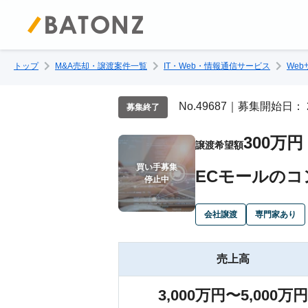
トップ
M&A売却・譲渡案件一覧
IT・Web・情報通信サービス
We
No.49687｜募集開始日： 
募集終了
300万円
譲渡希望額
買い手募集

ECモールの
停止中
会社譲渡
専門家あり
売上高
3,000万円〜5,000万円