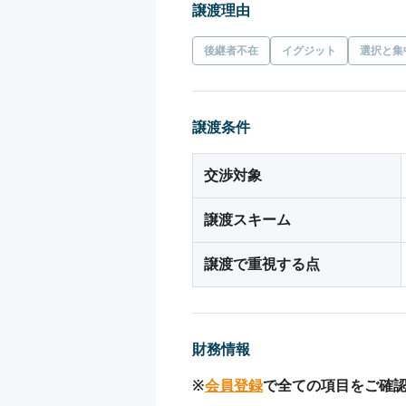
譲渡理由
後継者不在
イグジット
選択と集
譲渡条件
交渉対象
譲渡スキーム
譲渡で重視する点
財務情報
※
会員登録
で全ての項目をご確