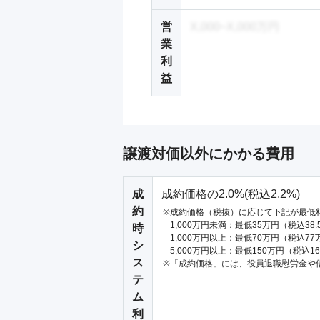
営
X,000~X,000万円
業
利
益
譲渡対価以外にかかる費用
成
成約価格の2.0%(税込2.2%)
約
成約価格（税抜）に応じて下記が最低
1,000万円未満：最低35万円（税込38
時
1,000万円以上：最低70万円（税込77
シ
5,000万円以上：最低150万円（税込1
ス
「成約価格」には、役員退職慰労金や
テ
ム
利