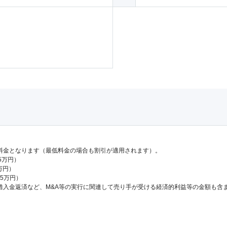
料金となります（最低料金の場合も割引が適用されます）。
.5万円）
万円）
65万円）
借入金返済など、M&A等の実行に関連して売り手が受ける経済的利益等の金額も含