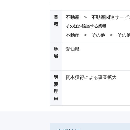
業
不動産 > 不動産関連サービ
種
そのほか該当する業種
不動産 > その他 > その
地
愛知県
域
譲
資本獲得による事業拡大
渡
理
由