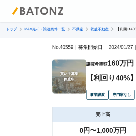
トップ
M&A売却・譲渡案件一覧
不動産
収益不動産
【利回り4
No.40559｜募集開始日： 2024/01/
160万円
譲渡希望額
買い手募集

【利回り40%
停止中
事業譲渡
専門家なし
売上高
0円〜1,000万円