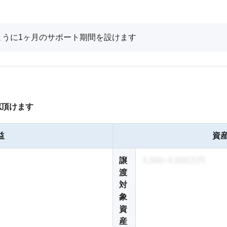
ように1ヶ月のサポート期間を設けます
認頂けます
益
資産
譲
X,000~X,000万円
渡
対
象
資
産