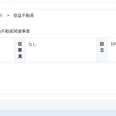
ス > 収益不動産
他不動産関連事業
従
なし
設
1
業
立
員