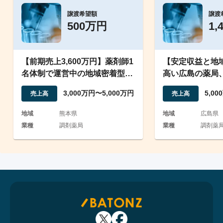
譲渡希望額
譲渡
500万円
1,
【前期売上3,600万円】薬剤師1
【安定収益と地
名体制で運営中の地域密着型店
高い広島の薬局
舗
り門前医師との
3,000万円〜5,000万円
5,0
売上高
売上高
地域
熊本県
地域
広島県
業種
調剤薬局
業種
調剤薬