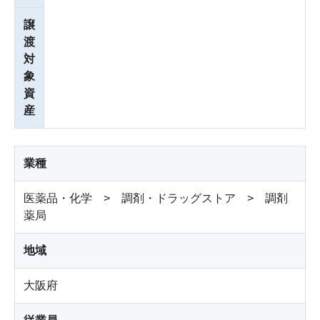
譲
渡
対
象
資
産
業種
医薬品・化学 > 調剤・ドラッグストア > 調剤
薬局
地域
大阪府