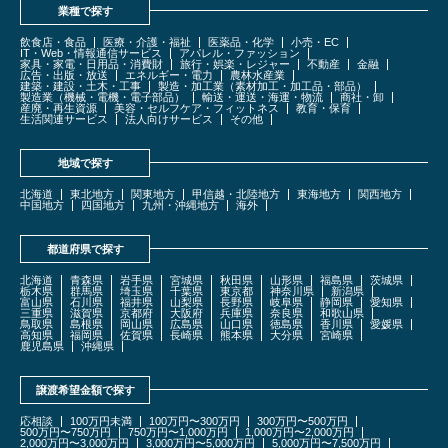
業種で探す
飲食店・食品
医療・介護・福祉
医薬品・化学
小売・EC
IT・Web・情報通信サービス
アパレル・ファッション
家具・家電・日用品・消費財
旅行・娯楽・レジャー
不動産
金融
広告・出版・放送
エネルギー・電力
農林水産業
建築・建設・土木・工事
製造・加工業（素材加工・加工品・部品）
製造業（機械・電機・電子部品）
輸送・運送・海運・物流
商社・卸
産廃・再生資源
美容・セルフケア・フィットネス
教育・保育
生活関連サービス
法人向けサービス
その他
地域で探す
北海道
東北地方
関東地方
甲信越・北陸地方
東海地方
関西地方
中国地方
四国地方
九州・沖縄地方
海外
都道府県で探す
北海道
青森県
岩手県
宮城県
秋田県
山形県
福島県
茨城県
栃木県
群馬県
埼玉県
千葉県
東京都
神奈川県
新潟県
富山県
石川県
福井県
山梨県
長野県
岐阜県
静岡県
愛知県
三重県
滋賀県
京都府
大阪府
兵庫県
奈良県
和歌山県
鳥取県
島根県
岡山県
広島県
山口県
徳島県
香川県
愛媛県
高知県
福岡県
佐賀県
長崎県
熊本県
大分県
宮崎県
鹿児島県
沖縄県
譲渡希望金額で探す
応相談
100万円未満
100万円〜300万円
300万円〜500万円
500万円〜750万円
750万円〜1,000万円
1,000万円〜2,000万円
2,000万円〜3,000万円
3,000万円〜5,000万円
5,000万円〜7,500万円