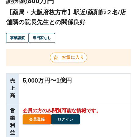
800万円
譲渡希望額
【薬局・大阪府枚方市】駅近/薬剤師２名/店
舗隣の院長先生との関係良好
事業譲渡
専門家なし
お気に入り
5,000万円〜1億円
売
上
高
営
会員の方のみ閲覧可能な情報です。
業
会員登録
ログイン
利
益