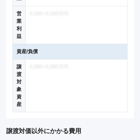
営
X,000~X,000万円
業
利
益
資産/負債
譲
X,000~X,000万円
渡
対
象
資
産
譲渡対価以外にかかる費用