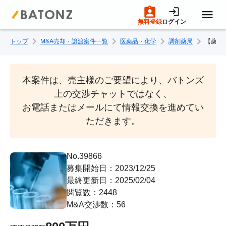
無料登録
ログイン
トップ
M&A売却・譲渡案件一覧
医薬品・化学
調剤薬局
【薬局
トップページ
M&A案件一覧
本案件は、売主様のご要望により、バトンズ
上の交渉チャットではなく、

お電話またはメールにて情報交換を進めてい
売りたい方へ
ただきます。
買いたい方へ
No.39866
募集開始日：2023/12/25
成約事例
最終更新日：2025/02/04
閲覧数：2448
M&A交渉数：56
M&A専門家の方へ