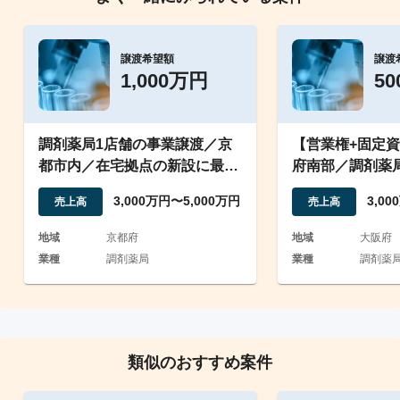
譲渡希望額
譲渡
1,000万円
5
調剤薬局1店舗の事業譲渡／京
【営業権+固定
都市内／在宅拠点の新設に最適
府南部／調剤薬
／最寄り駅徒歩5分以内
若年＃伸びしろ
3,000万円〜5,000万円
3,0
売上高
売上高
地域
京都府
地域
大阪府
業種
調剤薬局
業種
調剤薬局 
類似のおすすめ案件