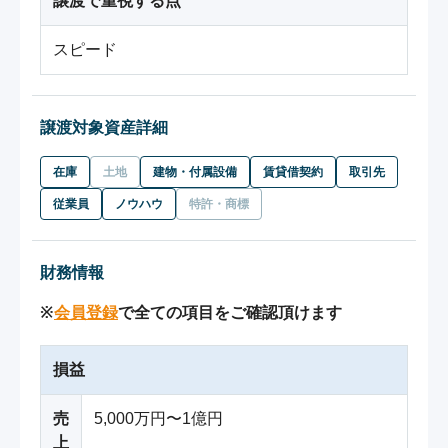
譲渡で重視する点
スピード
譲渡対象資産詳細
在庫
土地
建物・付属設備
賃貸借契約
取引先
従業員
ノウハウ
特許・商標
財務情報
※
会員登録
で全ての項目をご確認頂けます
損益
売
5,000万円〜1億円
上