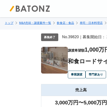
トップ
M&A売却・譲渡案件一覧
飲食店・食品
寿司・日本料理店
No.39820｜募集開始日： 
募集終了
1,000万
譲渡希望額
和食ロードサ
事業譲渡
専門家あり
売上高
3,000万円〜5,000万円