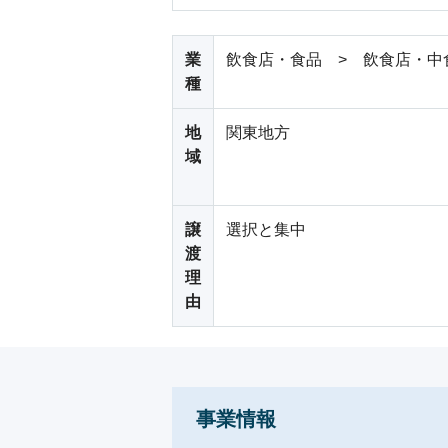
業
飲食店・食品 > 飲食店・中
種
地
関東地方
域
譲
選択と集中
渡
理
由
事業情報