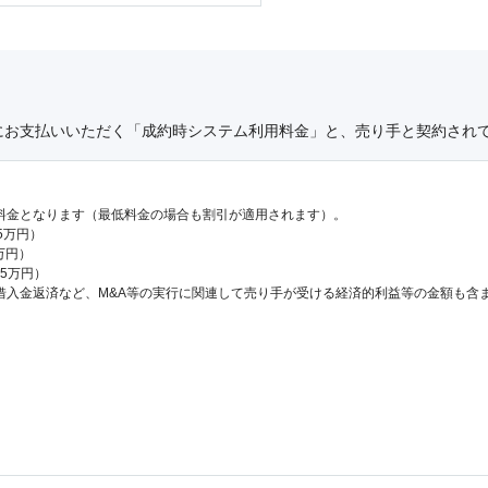
にお支払いいただく「成約時システム利用料金」と、売り手と契約され
料金となります（最低料金の場合も割引が適用されます）。
.5万円）
万円）
65万円）
借入金返済など、M&A等の実行に関連して売り手が受ける経済的利益等の金額も含