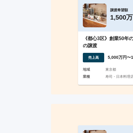
譲渡希望額
1,500
《都心3区》創業50年
の譲渡
5,000万円〜
売上高
地域
東京都
業種
寿司・日本料理