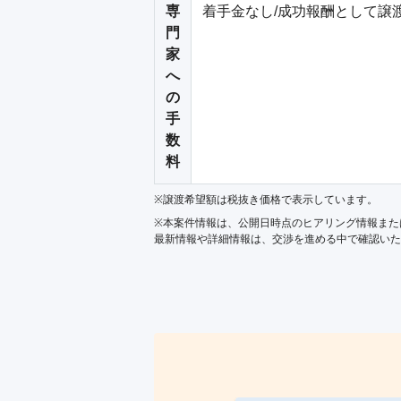
専
着手金なし/成功報酬として譲渡金
門
家
へ
の
手
数
料
※譲渡希望額は税抜き価格で表示しています。
※本案件情報は、公開日時点のヒアリング情報また
最新情報や詳細情報は、交渉を進める中で確認いた