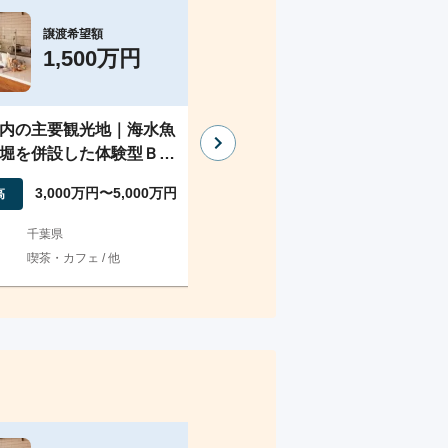
譲渡希望額
譲渡希望額
1,500万円
4,000万円
内の主要観光地｜海水魚
韓国食品の輸入・販売を手が
堀を併設した体験型ＢＢ
る企業の譲渡案件
事業譲渡
3,000万円〜5,000万円
10億円〜20億円
高
売上高
千葉県
地域
東京都
喫茶・カフェ / 他
業種
その他食品卸 / 他