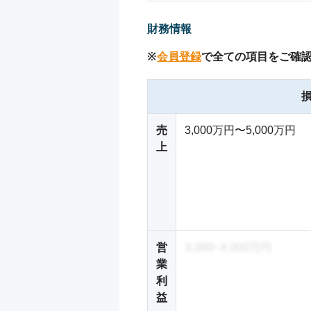
財務情報
※
会員登録
で全ての項目をご確
売
3,000万円〜5,000万円
上
営
X,000~X,000万円
業
利
益