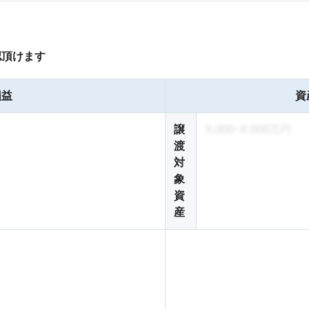
認頂けます
損益
資
譲
X,000~X,000万円
渡
対
象
資
産