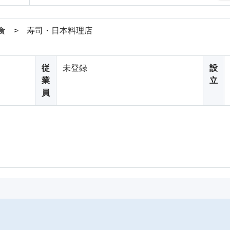
食 > 寿司・日本料理店
従
未登録
設
業
立
員