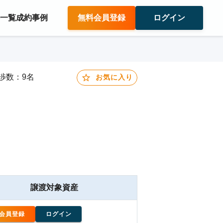
件一覧
成約事例
無料会員登録
ログイン
交渉数：9名
お気に入り
譲渡対象資産
会員登録
ログイン