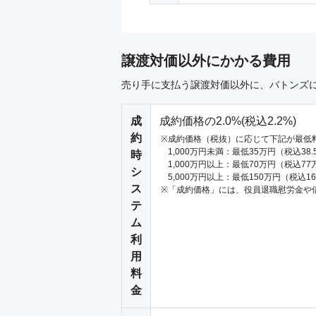
譲渡対価以外にかかる費用
売り手に支払う譲渡対価以外に、バトンズ
成
成約価格の2.0%(税込2.2%)
約
成約価格（税抜）に応じて下記が最低
1,000万円未満：最低35万円（税込38
時
1,000万円以上：最低70万円（税込77
シ
5,000万円以上：最低150万円（税込1
ス
「成約価格」には、役員退職慰労金や
テ
ム
利
用
料
金