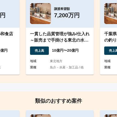
譲渡希望額
万円
7,200万円
の和食店
一貫した品質管理が強み/仕入れ
千葉県
～販売まで手掛ける東北の水産
の釣り
加工企業/売上10億超
Ｑ場の
1億円
10億円〜20億円
売上高
売上
地域
東北地方
地域
店
業種
魚介・水産・加工品 / 他
業種
類似のおすすめ案件