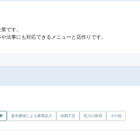
業です。

事や法事にも対応できるメニューと店作りです。
中
資本獲得による事業拡大
体調不安
気力の限界
その他