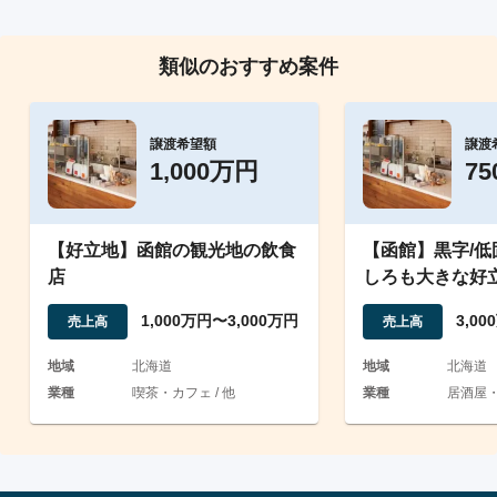
類似のおすすめ案件
譲渡希望額
譲渡
1,000万円
7
【好立地】函館の観光地の飲食
【函館】黒字/
店
しろも大きな好
1,000万円〜3,000万円
3,0
売上高
売上高
地域
北海道
地域
北海道
業種
喫茶・カフェ / 他
業種
居酒屋