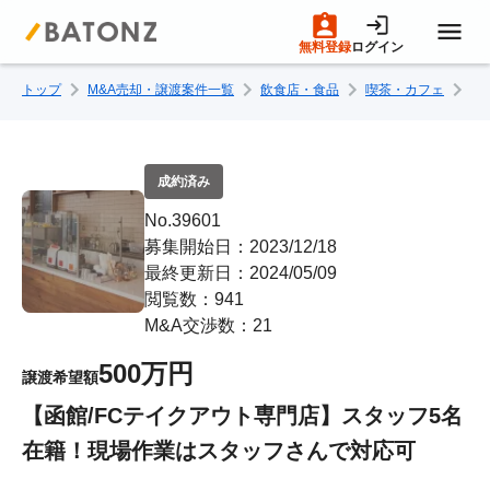
無料登録
ログイン
トップ
M&A売却・譲渡案件一覧
飲食店・食品
喫茶・カフェ
【
トップページ
M&A案件一覧
成約済み
No.39601
売りたい方へ
募集開始日：2023/12/18
最終更新日：2024/05/09
閲覧数：941
買いたい方へ
M&A交渉数：21
500万円
譲渡希望額
成約事例
【函館/FCテイクアウト専門店】スタッフ5名
在籍！現場作業はスタッフさんで対応可
M&A専門家の方へ