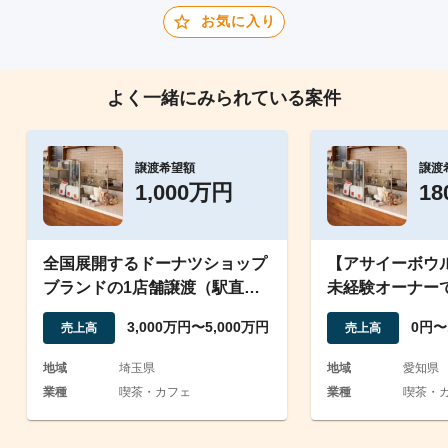
お気に入り
よく一緒にみられている案件
譲渡希望額
譲渡
1,000万円
1
全国展開するドーナツショップ
【アサイーボウ
ブランドの1店舗譲渡（駅直結
未経験オーナー
商業施設内の路面店立地）
スタッフの引き
3,000万円〜5,000万円
0円〜
売上高
売上高
地域
埼玉県
地域
愛知県
業種
喫茶・カフェ
業種
喫茶・カ