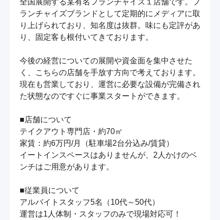
全国展開する某有名フランチャイズ１店舗です。フ
ランチャイズブランドとして定期的にメディアに取
り上げられており、知名度は抜群。味にも定評があ
り、固定客も根付いてきております。

今後の経営についての展開や資金面を集中させた
く、こちらの店舗を手放す方向で考えております。

現在も営業しており、運営に必要な設備が完備され
た状態なのですぐに事業スタートができます。

■店舗について

テイクアウト専門店・約70㎡

家賃：約6万円/月（駐車場2台分込み/賃貸）

イートインスペースはありませんが、2人かけのベ
ンチはご用意があります。

■従業員について

アルバイトスタッフ5名（10代～50代）

運営は1人体制・スタッフのみで現場対応可！
