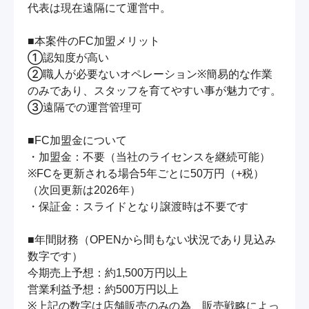
代表は現在遠隔にて運営中。

■本案件のFC加盟メリット

①認知度が高い

②職人が必要ないオペレーション※簡易的な作業
のみであり、スタッフを育てやすい事が魅力です。

③遠隔での運営管理可

■FC加盟金について

・加盟金：不要（当社のライセンスを継続可能）

※FCを更新される場合5年ごとに50万円（+税）
（次回更新は2026年）

・保証金：スライドとなり譲渡時は不要です

■年間財務（OPENから間もない状況であり見込み
数字です）

今期売上予想：約1,500万円以上

営業利益予想：約500万円以上

※上記の数字は店舗販売のみの為、販売戦略によっ