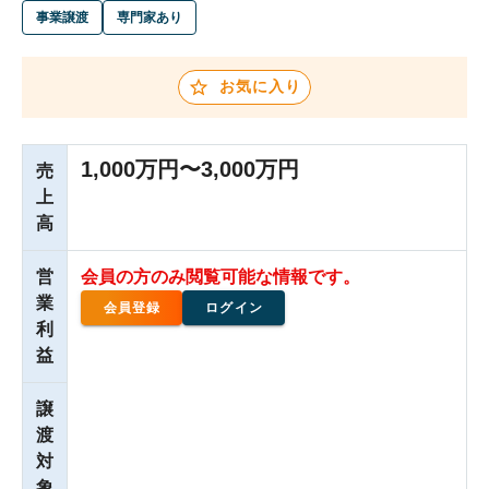
事業譲渡
専門家あり
お気に入り
1,000万円〜3,000万円
売
上
高
営
会員の方のみ閲覧可能な情報です。
業
会員登録
ログイン
利
益
譲
渡
対
象