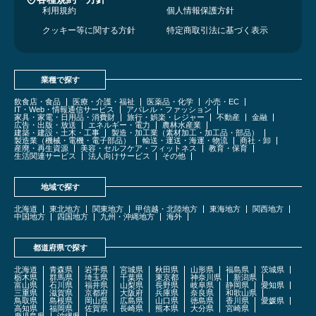
利用規約
個人情報保護方針
クッキー等に関する方針
特定商取引法に基づく表示
業種で探す
飲食店・食品
医療・介護・福祉
医薬品・化学
小売・EC
IT・Web・情報通信サービス
アパレル・ファッション
家具・家電・日用品・消費財
旅行・娯楽・レジャー
不動産
金融
広告・出版・放送
エネルギー・電力
農林水産業
建築・建設・土木・工事
製造・加工業（素材加工・加工品・部品）
製造業（機械・電機・電子部品）
輸送・運送・海運・物流
商社・卸
産廃・再生資源
美容・セルフケア・フィットネス
教育・保育
生活関連サービス
法人向けサービス
その他
地域で探す
北海道
東北地方
関東地方
甲信越・北陸地方
東海地方
関西地方
中国地方
四国地方
九州・沖縄地方
海外
都道府県で探す
北海道
青森県
岩手県
宮城県
秋田県
山形県
福島県
茨城県
栃木県
群馬県
埼玉県
千葉県
東京都
神奈川県
新潟県
富山県
石川県
福井県
山梨県
長野県
岐阜県
静岡県
愛知県
三重県
滋賀県
京都府
大阪府
兵庫県
奈良県
和歌山県
鳥取県
島根県
岡山県
広島県
山口県
徳島県
香川県
愛媛県
高知県
福岡県
佐賀県
長崎県
熊本県
大分県
宮崎県
鹿児島県
沖縄県