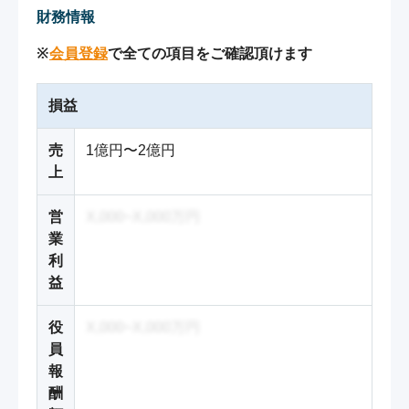
財務情報
※
会員登録
で全ての項目をご確認頂けます
損益
売
1億円〜2億円
上
営
X,000~X,000万円
業
利
益
役
X,000~X,000万円
員
報
酬