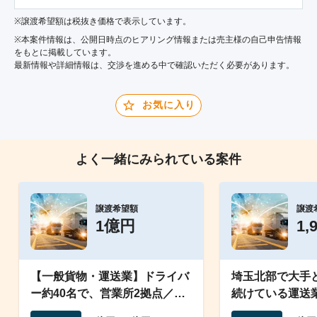
※譲渡希望額は税抜き価格で表示しています。
※本案件情報は、公開日時点のヒアリング情報または売主様の自己申告情報
をもとに掲載しています。
最新情報や詳細情報は、交渉を進める中で確認いただく必要があります。
お気に入り
よく一緒にみられている案件
譲渡希望額
譲渡
1億円
1,
【一般貨物・運送業】ドライバ
埼玉北部で大手
ー約40名で、営業所2拠点／車
続けている運送
両は軽から大型まで所有
グ10台以上、土