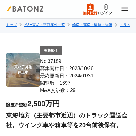
無料登録
ログイン
トップ
M&A売却・譲渡案件一覧
輸送・運送・海運・物流
トラック
トップページ
M&A案件一覧
募集終了
No.37189
売りたい方へ
買い手募集

募集開始日：2023/10/26
停止中
最終更新日：2024/01/31
閲覧数：1697
買いたい方へ
M&A交渉数：29
2,500万円
譲渡希望額
成約事例
東海地方（主要都市近辺）のトラック運送会
社。ウイング車や箱車等を20台前後保有。
M&A専門家の方へ