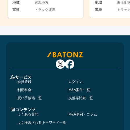
地域
東海地方
地域
東海地
業種
トラック運送
業種
トラッ
サービス
会員登録
ログイン
利用料金
M&A案件一覧
買い手候補一覧
支援専門家一覧
コンテンツ
よくある質問
M&A事例・コラム
よく検索されるキーワード一覧