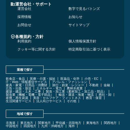
運営会社・サポート
運営会社
数字で見るバトンズ
採用情報
お知らせ
お問合せ
サイトマップ
各種規約・方針
利用規約
個人情報保護方針
クッキー等に関する方針
特定商取引法に基づく表示
業種で探す
飲食店・食品
医療・介護・福祉
医薬品・化学
小売・EC
IT・Web・情報通信サービス
アパレル・ファッション
家具・家電・日用品・消費財
旅行・娯楽・レジャー
不動産
金融
広告・出版・放送
エネルギー・電力
農林水産業
建築・建設・土木・工事
製造・加工業（素材加工・加工品・部品）
製造業（機械・電機・電子部品）
輸送・運送・海運・物流
商社・卸
産廃・再生資源
美容・セルフケア・フィットネス
教育・保育
生活関連サービス
法人向けサービス
その他
地域で探す
北海道
東北地方
関東地方
甲信越・北陸地方
東海地方
関西地方
中国地方
四国地方
九州・沖縄地方
海外