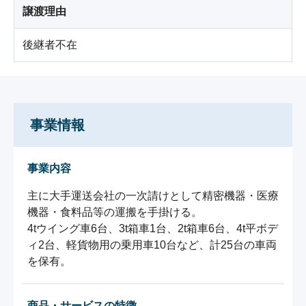
譲渡理由
後継者不在
事業情報
事業内容
主に大手運送会社の一次請けとして精密機器・医療
機器・食料品等の運搬を手掛ける。

4tウイング車6台、3t箱車1台、2t箱車6台、4t平ボデ
ィ2台、軽貨物用の乗用車10台など、計25台の車両
商品・サービスの特徴