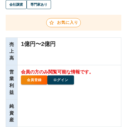
会社譲渡
専門家あり
お気に入り
1億円〜2億円
売
上
高
営
会員の方のみ閲覧可能な情報です。
業
会員登録
ログイン
利
益
純
資
産