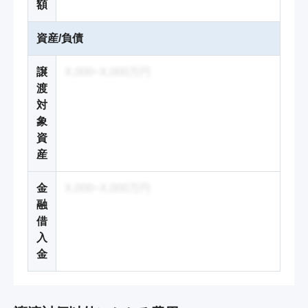
額
資産/負債
譲
X,000~X,000万円
渡
対
象
資
産
金
X,000~X,000万円
融
借
入
金