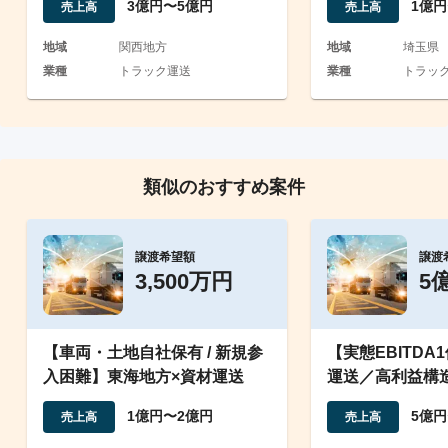
3億円〜5億円
1億円
売上高
売上高
地域
関西地方
地域
埼玉県
業種
トラック運送
業種
トラッ
類似のおすすめ案件
譲渡希望額
譲渡
3,500万円
5
【車両・土地自社保有 / 新規参
【実態EBITDA
入困難】東海地方×資材運送
運送／高利益構
数
1億円〜2億円
5億円
売上高
売上高