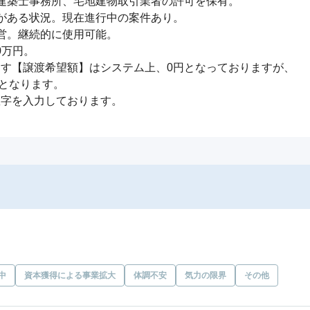
築士事務所、宅地建物取引業者の許可を保有。

ある状況。現在進行中の案件あり。

。継続的に使用可能。

万円。

す【譲渡希望額】はシステム上、0円となっておりますが、

となります。

数字を入力しております。
中
資本獲得による事業拡大
体調不安
気力の限界
その他