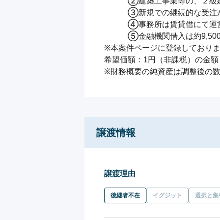
　　　②建築工事業等の、２級建
　　　③新規での継続的な受注が
　　　④事務所は賃貸借にて運営
　　　⑤金融機関借入は約9,500
※本案件ページに登録しておりま
希望価額：1円（非課税）の金額
※財務概要の純資産は調整後の
譲渡情報
譲渡理由
後継者不在
イグジット
選択と集