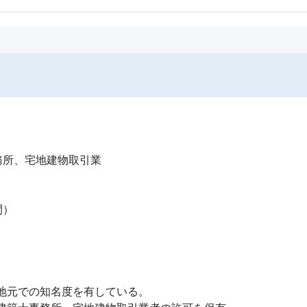
所、宅地建物取引業

）

元での知名度を有している。
