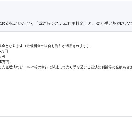
にお支払いいただく「成約時システム利用料金」と、売り手と契約され
料金となります（最低料金の場合も割引が適用されます）。
.5万円）
万円）
65万円）
借入金返済など、M&A等の実行に関連して売り手が受ける経済的利益等の金額も含