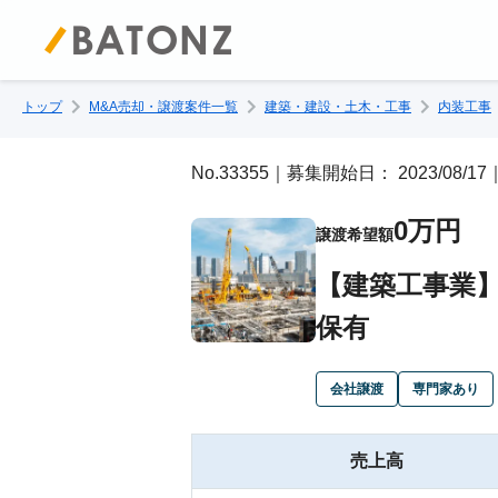
トップ
M&A売却・譲渡案件一覧
建築・建設・土木・工事
内装工事
No.33355｜募集開始日： 2023/08/
0万円
譲渡希望額
【建築工事業】
保有
会社譲渡
専門家あり
売上高