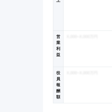
上
営
X,000~X,000万円
業
利
益
役
X,000~X,000万円
員
報
酬
額