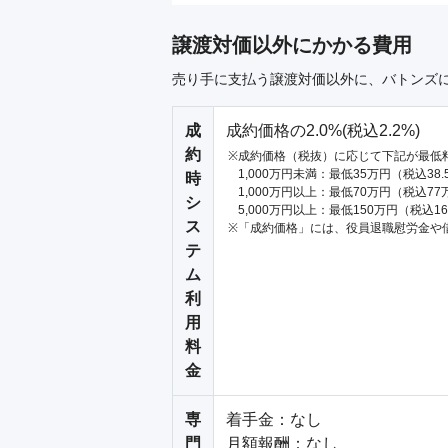
譲渡対価以外にかかる費用
売り手に支払う譲渡対価以外に、バトンズ
成
成約価格の2.0%(税込2.2%)
約
成約価格（税抜）に応じて下記が最低
1,000万円未満：最低35万円（税込38
時
1,000万円以上：最低70万円（税込77
シ
5,000万円以上：最低150万円（税込1
ス
「成約価格」には、役員退職慰労金や
テ
ム
利
用
料
金
専
着手金：なし

門
月額報酬：なし
