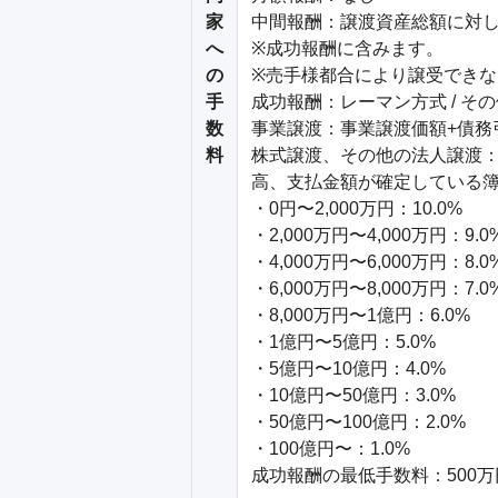
家
中間報酬：譲渡資産総額に対して
へ
※成功報酬に含みます。

の
※売手様都合により譲受できな
手
成功報酬：レーマン方式 / その
数
事業譲渡：事業譲渡価額+債務
料
株式譲渡、その他の法人譲渡：
高、支払金額が確定している簿
・0円〜2,000万円：10.0%

・2,000万円〜4,000万円：9.0%
・4,000万円〜6,000万円：8.0%
・6,000万円〜8,000万円：7.0%
・8,000万円〜1億円：6.0%

・1億円〜5億円：5.0%

・5億円〜10億円：4.0%

・10億円〜50億円：3.0%

・50億円〜100億円：2.0%

・100億円〜：1.0%

成功報酬の最低手数料：500