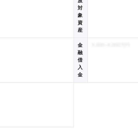
渡
対
象
資
産
金
X,000~X,000万円
融
借
入
金