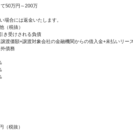
50万円～200万

い場合には返金いたします。

他（税抜）

引き受けされる負債

譲渡価額+譲渡対象会社の金融機関からの借入金+未払いリー
外債務







万円（税抜）