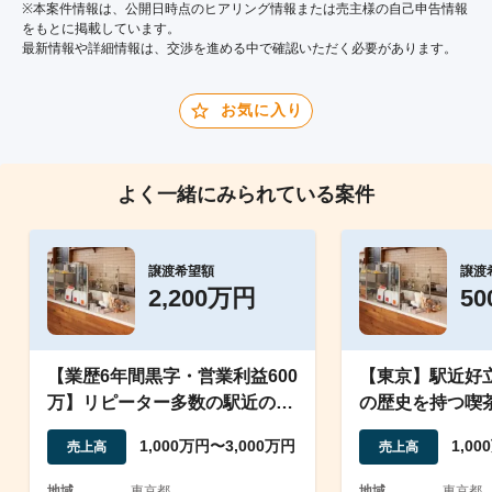
※本案件情報は、公開日時点のヒアリング情報または売主様の自己申告情報
をもとに掲載しています。
最新情報や詳細情報は、交渉を進める中で確認いただく必要があります。
お気に入り
よく一緒にみられている案件
譲渡希望額
譲渡
2,200万円
5
【業歴6年間黒字・営業利益600
【東京】駅近好立
万】リピーター多数の駅近の紅
の歴史を持つ喫
茶専門店の譲渡
1,000万円〜3,000万円
1,0
売上高
売上高
地域
東京都
地域
東京都