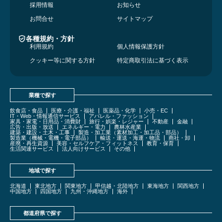
採用情報
お知らせ
お問合せ
サイトマップ
各種規約・方針
利用規約
個人情報保護方針
クッキー等に関する方針
特定商取引法に基づく表示
業種で探す
飲食店・食品
医療・介護・福祉
医薬品・化学
小売・EC
IT・Web・情報通信サービス
アパレル・ファッション
家具・家電・日用品・消費財
旅行・娯楽・レジャー
不動産
金融
広告・出版・放送
エネルギー・電力
農林水産業
建築・建設・土木・工事
製造・加工業（素材加工・加工品・部品）
製造業（機械・電機・電子部品）
輸送・運送・海運・物流
商社・卸
産廃・再生資源
美容・セルフケア・フィットネス
教育・保育
生活関連サービス
法人向けサービス
その他
地域で探す
北海道
東北地方
関東地方
甲信越・北陸地方
東海地方
関西地方
中国地方
四国地方
九州・沖縄地方
海外
都道府県で探す