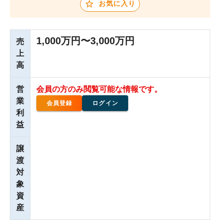
お気に入り
1,000万円〜3,000万円
売
上
高
営
会員の方のみ閲覧可能な情報です。
業
会員登録
ログイン
利
益
譲
渡
対
象
資
産