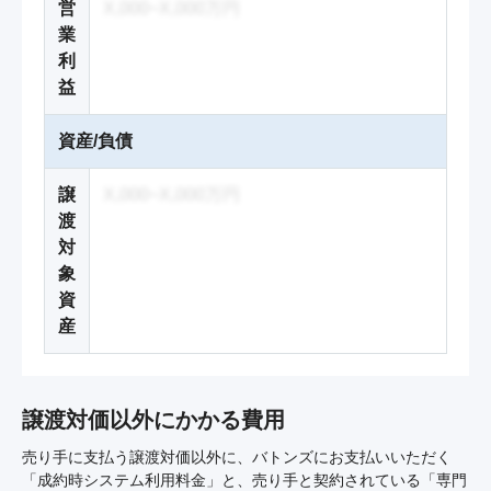
営
X,000~X,000万円
業
利
益
資産/負債
譲
X,000~X,000万円
渡
対
象
資
産
譲渡対価以外にかかる費用
売り手に支払う譲渡対価以外に、バトンズにお支払いいただく
「成約時システム利用料金」と、売り手と契約されている「専門