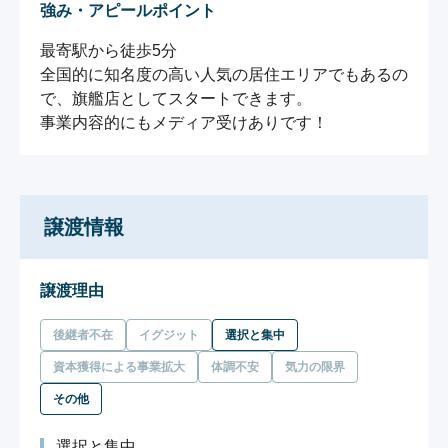
強み・アピールポイント
最寄駅から徒歩5分

全国的に知名度の高い人気の居住エリアでもあるの
で、旗艦店としてスタートできます。

事業内容的にもメディア受けありです！
譲渡情報
譲渡理由
後継者不在
イグジット
選択と集中
資本獲得による事業拡大
体調不安
気力の限界
その他
選択と集中