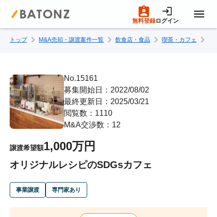
無料登録
ログイン
トップ
M&A売却・譲渡案件一覧
飲食店・食品
喫茶・カフェ
オ
トップページ
M&A案件一覧
No.15161
募集開始日：2022/08/02
最終更新日：2025/03/21
売りたい方へ
閲覧数：1110
M&A交渉数：12
買いたい方へ
1,000万円
譲渡希望額
オリジナルレシピのSDGsカフェ
成約事例
事業譲渡
専門家あり
M&A専門家の方へ