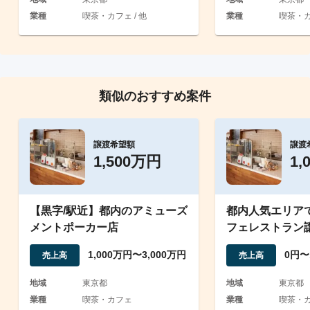
業種
喫茶・カフェ / 他
業種
喫茶・
類似のおすすめ案件
譲渡希望額
譲渡
1,500万円
1,
【黒字/駅近】都内のアミューズ
都内人気エリア
メントポーカー店
フェレストラン
1,000万円〜3,000万円
0円〜
売上高
売上高
地域
東京都
地域
東京都
業種
喫茶・カフェ
業種
喫茶・