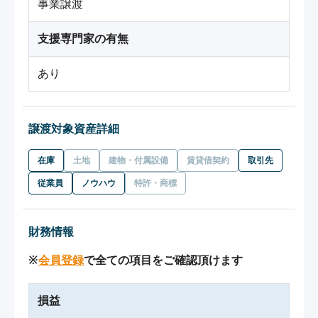
事業譲渡
支援専門家の有無
あり
譲渡対象資産詳細
在庫
土地
建物・付属設備
賃貸借契約
取引先
従業員
ノウハウ
特許・商標
財務情報
※
会員登録
で全ての項目をご確認頂けます
損益