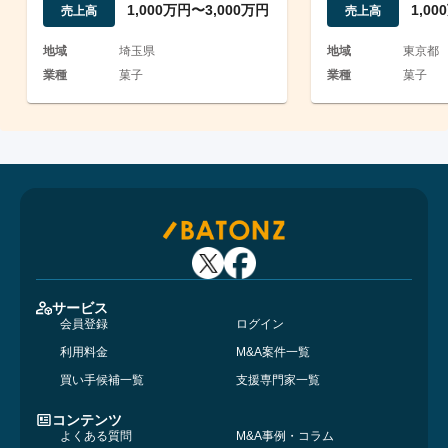
1,000万円〜3,000万円
1,0
売上高
売上高
地域
埼玉県
地域
東京都
業種
菓子
業種
菓子
サービス
会員登録
ログイン
利用料金
M&A案件一覧
買い手候補一覧
支援専門家一覧
コンテンツ
よくある質問
M&A事例・コラム