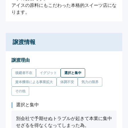
アイスの原料にもこだわった本格的スイーツ店にな
ります。
譲渡情報
譲渡理由
後継者不在
イグジット
選択と集中
資本獲得による事業拡大
体調不安
気力の限界
その他
選択と集中
別会社で予期せぬトラブルが起きて本業に集中
せざるを得なくなってしまった為。