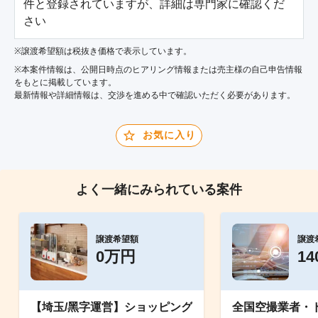
件と登録されていますが、詳細は専門家に確認くだ
さい
※譲渡希望額は税抜き価格で表示しています。
※本案件情報は、公開日時点のヒアリング情報または売主様の自己申告情報
をもとに掲載しています。
最新情報や詳細情報は、交渉を進める中で確認いただく必要があります。
お気に入り
よく一緒にみられている案件
譲渡希望額
譲渡
0万円
1
【埼玉/黑字運営】ショッピング
全国空撮業者・