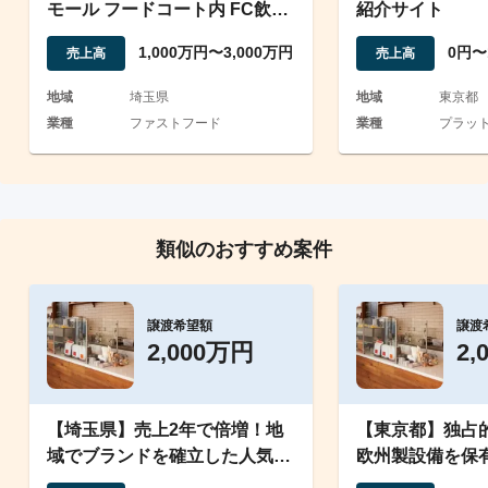
モール フードコート内 FC飲食
紹介サイト
事業譲渡
1,000万円〜3,000万円
0円〜
売上高
売上高
地域
埼玉県
地域
東京都
業種
ファストフード
業種
プラッ
類似のおすすめ案件
譲渡希望額
譲渡
2,000万円
2,
【埼玉県】売上2年で倍増！地
【東京都】独占
域でブランドを確立した人気洋
欧州製設備を保
菓子店
ーツブランド