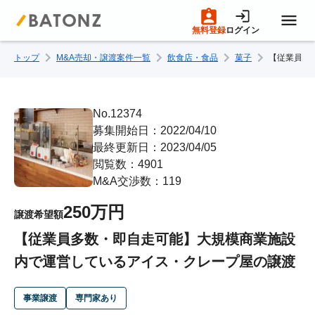
無料登録
ログイン
トップ
M&A売却・譲渡案件一覧
飲食店・食品
菓子
【従業員多
トップページ
M&A案件一覧
No.12374
募集開始日：2022/04/10
最終更新日：2023/04/05
売りたい方へ
閲覧数：4901
M&A交渉数：119
買いたい方へ
250万円
譲渡希望額
【従業員多数・即自走可能】大規模商業施設
成約事例
内で運営しているアイス・クレープ屋の譲渡
M&A専門家の方へ
事業譲渡
専門家あり