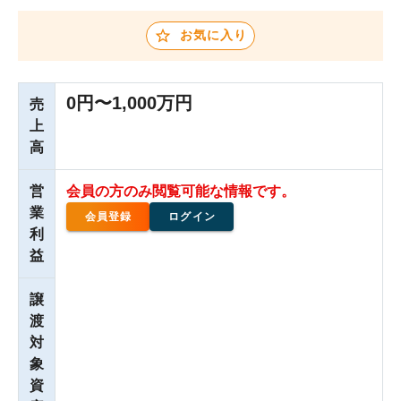
お気に入り
0円〜1,000万円
売
上
高
営
会員の方のみ閲覧可能な情報です。
業
会員登録
ログイン
利
益
譲
渡
対
象
資