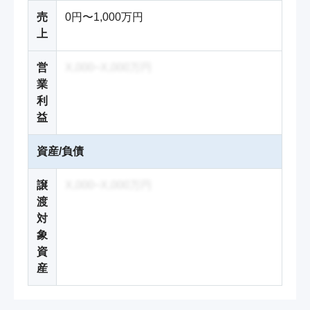
売
0円〜1,000万円
上
営
X,000~X,000万円
業
利
益
資産/負債
譲
X,000~X,000万円
渡
対
象
資
産