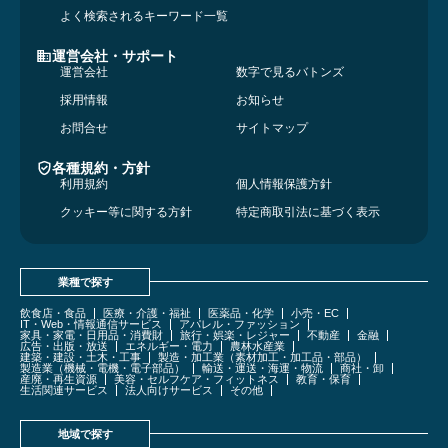
よく検索されるキーワード一覧
運営会社・サポート
運営会社
数字で見るバトンズ
採用情報
お知らせ
お問合せ
サイトマップ
各種規約・方針
利用規約
個人情報保護方針
クッキー等に関する方針
特定商取引法に基づく表示
業種で探す
飲食店・食品
医療・介護・福祉
医薬品・化学
小売・EC
IT・Web・情報通信サービス
アパレル・ファッション
家具・家電・日用品・消費財
旅行・娯楽・レジャー
不動産
金融
広告・出版・放送
エネルギー・電力
農林水産業
建築・建設・土木・工事
製造・加工業（素材加工・加工品・部品）
製造業（機械・電機・電子部品）
輸送・運送・海運・物流
商社・卸
産廃・再生資源
美容・セルフケア・フィットネス
教育・保育
生活関連サービス
法人向けサービス
その他
地域で探す