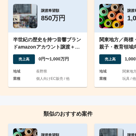
譲渡希望額
譲渡
850万円
1,
半世紀の歴史を持つ音響ブラン
関東地方／商標
ドamazonアカウント譲渡＋商
親子・教育領域
標＋事業者リスト収集
知育玩具ブラン
0円〜1,000万円
1,0
売上高
売上高
地域
長野県
地域
関東地
業種
個人向けEC販売 / 他
業種
玩具 / 他
類似のおすすめ案件
譲渡希望額
譲渡