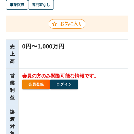
事業譲渡
専門家なし
お気に入り
0円〜1,000万円
売
上
高
営
会員の方のみ閲覧可能な情報です。
業
会員登録
ログイン
利
益
譲
渡
対
象