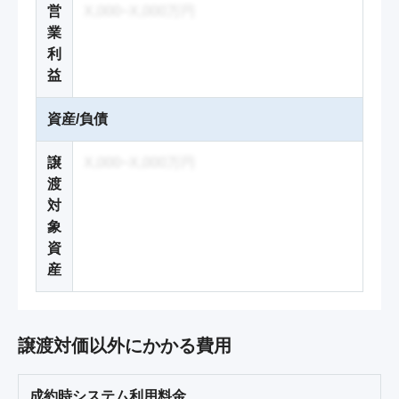
営
X,000~X,000万円
業
利
益
資産/負債
譲
X,000~X,000万円
渡
対
象
資
産
譲渡対価以外にかかる費用
成約時システム利用料金