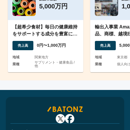
5,000万円
1,
【超希少食材】毎日の健康維持
輸出入事業 Amaz
をサポートする成分を豊富に配
品、商標、越境E
合した健康食品の製造販売
とノウハウの譲
0円〜1,000万円
5,0
売上高
売上高
地域
関東地方
地域
東京都
サプリメント・健康食品 /
業種
業種
個人向け
他