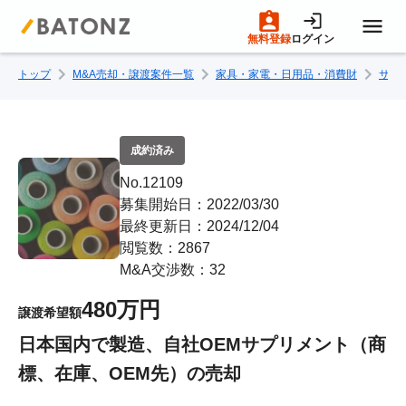
無料登録
ログイン
トップ
M&A売却・譲渡案件一覧
家具・家電・日用品・消費財
サプ
トップページ
M&A案件一覧
成約済み
No.12109
売りたい方へ
募集開始日：2022/03/30
最終更新日：2024/12/04
閲覧数：2867
買いたい方へ
M&A交渉数：32
480万円
譲渡希望額
成約事例
日本国内で製造、自社OEMサプリメント（商
標、在庫、OEM先）の売却
M&A専門家の方へ