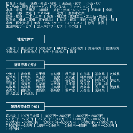
飲食店・食品
医療・介護・福祉
医薬品・化学
小売・EC
IT・Web・情報通信サービス
アパレル・ファッション
家具・家電・日用品・消費財
旅行・娯楽・レジャー
不動産
金融
広告・出版・放送
エネルギー・電力
農林水産業
建築・建設・土木・工事
製造・加工業（素材加工・加工品・部品）
製造業（機械・電機・電子部品）
輸送・運送・海運・物流
商社・卸
産廃・再生資源
美容・セルフケア・フィットネス
教育・保育
生活関連サービス
法人向けサービス
その他
地域で探す
北海道
東北地方
関東地方
甲信越・北陸地方
東海地方
関西地方
中国地方
四国地方
九州・沖縄地方
海外
都道府県で探す
北海道
青森県
岩手県
宮城県
秋田県
山形県
福島県
茨城県
栃木県
群馬県
埼玉県
千葉県
東京都
神奈川県
新潟県
富山県
石川県
福井県
山梨県
長野県
岐阜県
静岡県
愛知県
三重県
滋賀県
京都府
大阪府
兵庫県
奈良県
和歌山県
鳥取県
島根県
岡山県
広島県
山口県
徳島県
香川県
愛媛県
高知県
福岡県
佐賀県
長崎県
熊本県
大分県
宮崎県
鹿児島県
沖縄県
譲渡希望金額で探す
応相談
100万円未満
100万円〜300万円
300万円〜500万円
500万円〜750万円
750万円〜1,000万円
1,000万円〜2,000万円
2,000万円〜3,000万円
3,000万円〜5,000万円
5,000万円〜7,500万円
7,500万円〜1億円
1億円〜2.5億円
2.5億円〜5億円
5億円〜10億円
10億円以上