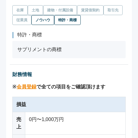
在庫
土地
建物・付属設備
賃貸借契約
取引先
従業員
ノウハウ
特許・商標
特許・商標
サプリメントの商標
財務情報
※
会員登録
で全ての項目をご確認頂けます
損益
売
0円〜1,000万円
上