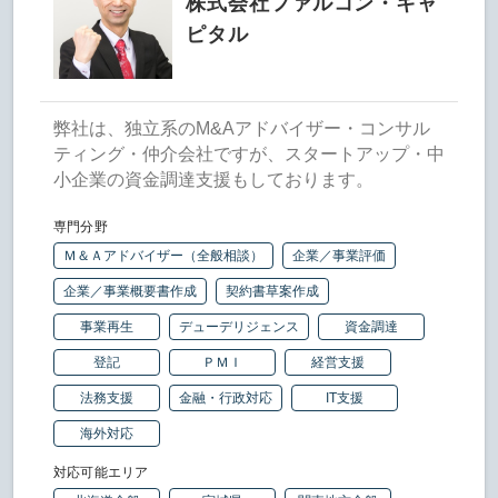
株式会社ファルコン・キャ
ピタル
弊社は、独立系のM&Aアドバイザー・コンサル
ティング・仲介会社ですが、スタートアップ・中
小企業の資金調達支援もしております。
専門分野
Ｍ＆Ａアドバイザー（全般相談）
企業／事業評価
企業／事業概要書作成
契約書草案作成
事業再生
デューデリジェンス
資金調達
登記
ＰＭＩ
経営支援
法務支援
金融・行政対応
IT支援
海外対応
対応可能エリア