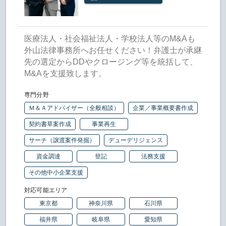
医療法人・社会福祉法人・学校法人等のM&Aも
外山法律事務所へお任せください！弁護士が承継
先の選定からDDやクロージング等を統括して、
M&Aを支援致します。
専門分野
Ｍ＆Ａアドバイザー（全般相談）
企業／事業概要書作成
契約書草案作成
事業再生
サーチ（譲渡案件発掘）
デューデリジェンス
資金調達
登記
法務支援
その他中小企業支援
対応可能エリア
東京都
神奈川県
石川県
福井県
岐阜県
愛知県