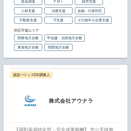
資金調達
ＰＭＩ
経営支援
人材支援
法務支援
金融・行政対応
不動産支援
IT支援
その他中小企業支援
対応可能エリア
関東地方全般
甲信越・北陸地方全般
東海地方全般
関西地方全般
認定バトンズDD調査人
株式会社アウナラ
【調剤薬局特化型・完全成果報酬】 売り手様無