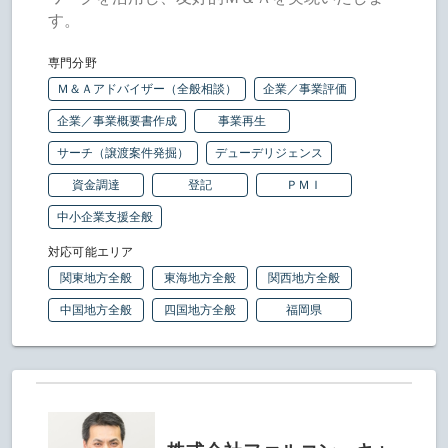
す。
専門分野
Ｍ＆Ａアドバイザー（全般相談）
企業／事業評価
企業／事業概要書作成
事業再生
サーチ（譲渡案件発掘）
デューデリジェンス
資金調達
登記
ＰＭＩ
中小企業支援全般
対応可能エリア
関東地方全般
東海地方全般
関西地方全般
中国地方全般
四国地方全般
福岡県