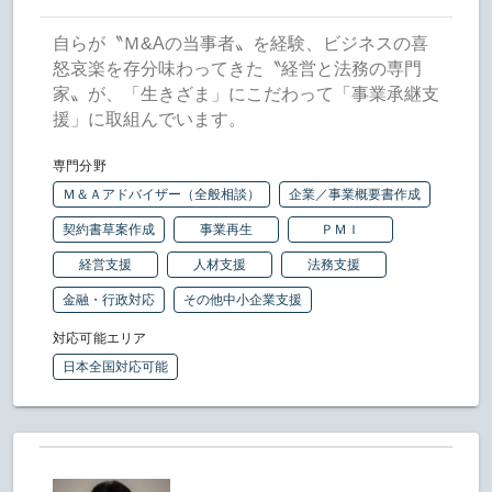
自らが〝Ｍ&Aの当事者〟を経験、ビジネスの喜
怒哀楽を存分味わってきた〝経営と法務の専門
家〟が、「生きざま」にこだわって「事業承継支
援」に取組んでいます。
専門分野
Ｍ＆Ａアドバイザー（全般相談）
企業／事業概要書作成
契約書草案作成
事業再生
ＰＭＩ
経営支援
人材支援
法務支援
金融・行政対応
その他中小企業支援
対応可能エリア
日本全国対応可能