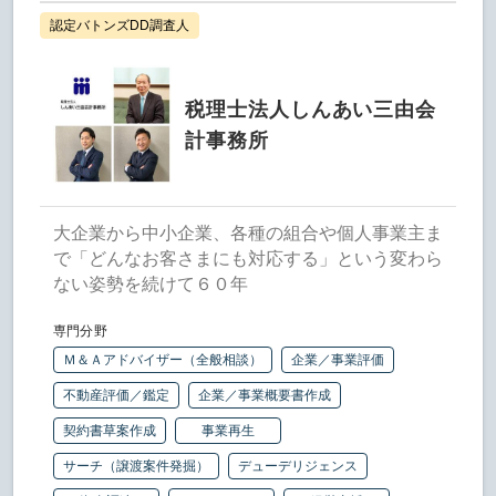
認定バトンズDD調査人
税理士法人しんあい三由会
計事務所
大企業から中小企業、各種の組合や個人事業主ま
で「どんなお客さまにも対応する」という変わら
ない姿勢を続けて６０年
専門分野
Ｍ＆Ａアドバイザー（全般相談）
企業／事業評価
不動産評価／鑑定
企業／事業概要書作成
契約書草案作成
事業再生
サーチ（譲渡案件発掘）
デューデリジェンス