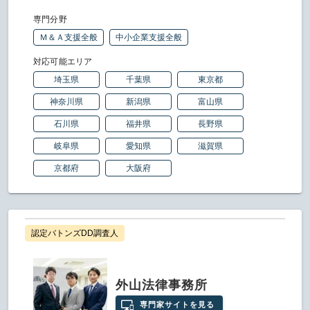
専門分野
Ｍ＆Ａ支援全般
中小企業支援全般
対応可能エリア
埼玉県
千葉県
東京都
神奈川県
新潟県
富山県
石川県
福井県
長野県
岐阜県
愛知県
滋賀県
京都府
大阪府
認定バトンズDD調査人
外山法律事務所
専門家サイトを見る