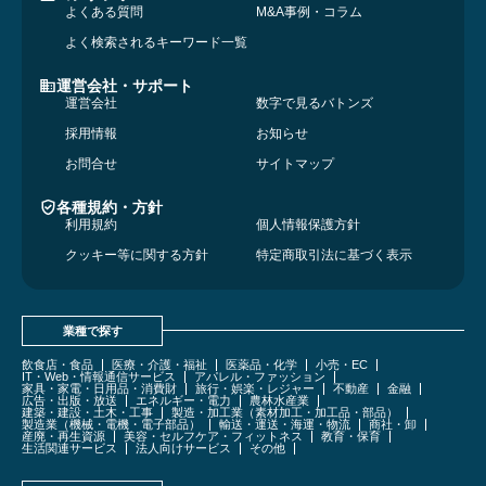
よくある質問
M&A事例・コラム
よく検索されるキーワード一覧
運営会社・サポート
運営会社
数字で見るバトンズ
採用情報
お知らせ
お問合せ
サイトマップ
各種規約・方針
利用規約
個人情報保護方針
クッキー等に関する方針
特定商取引法に基づく表示
業種で探す
飲食店・食品
医療・介護・福祉
医薬品・化学
小売・EC
IT・Web・情報通信サービス
アパレル・ファッション
家具・家電・日用品・消費財
旅行・娯楽・レジャー
不動産
金融
広告・出版・放送
エネルギー・電力
農林水産業
建築・建設・土木・工事
製造・加工業（素材加工・加工品・部品）
製造業（機械・電機・電子部品）
輸送・運送・海運・物流
商社・卸
産廃・再生資源
美容・セルフケア・フィットネス
教育・保育
生活関連サービス
法人向けサービス
その他