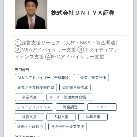
株式会社ＵＮＩＶＡ証券
①経営支援サービス（人材・M&A・資金調達）
②M&Aアドバイザリー支援 ③エクイティファ
イナンス支援 ④IPOアドバイザリー支援
専門分野
Ｍ＆Ａアドバイザー（全般相談）
企業／事業評価
企業／事業概要書作成
契約書草案作成
事業再生
サーチ（譲渡案件発掘）
デューデリジェンス
資金調達
ＰＭＩ
経営支援
人材支援
法務支援
金融・行政対応
その他中小企業支援