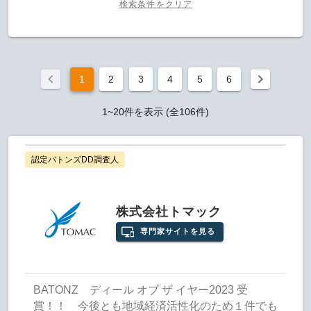
検索条件をクリア
1
2
3
4
5
6
1~20件を表示 (全106件)
認定バトンズDD調査人
株式会社トマック
専門家サイトを見る
BATONZ ディール オブ ザ イヤー2023 受
賞！！ 今後とも地域経済活性化のため１件でも