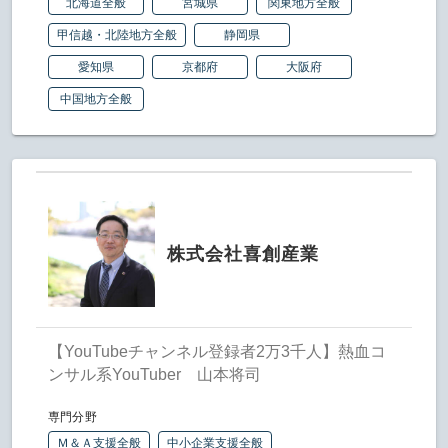
北海道全般
宮城県
関東地方全般
甲信越・北陸地方全般
静岡県
愛知県
京都府
大阪府
中国地方全般
株式会社喜創産業
【YouTubeチャンネル登録者2万3千人】熱血コ
ンサル系YouTuber 山本将司
専門分野
Ｍ＆Ａ支援全般
中小企業支援全般