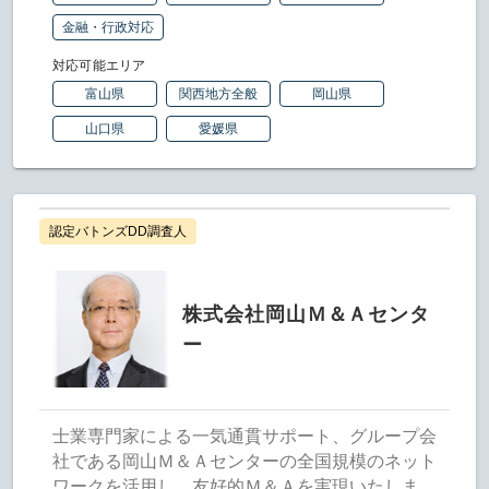
金融・行政対応
対応可能エリア
富山県
関西地方全般
岡山県
山口県
愛媛県
認定バトンズDD調査人
株式会社岡山Ｍ＆Ａセンタ
ー
士業専門家による一気通貫サポート、グループ会
社である岡山Ｍ＆Ａセンターの全国規模のネット
ワークを活用し、友好的Ｍ＆Ａを実現いたしま