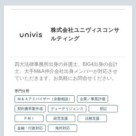
株式会社ユニヴィスコンサ
ルティング
四大法律事務所出身の弁護士、BIG4出身の会計
士、大手M&A仲介会社出身メンバーが対応させ
ていただきます。お気軽にお問合せください。
専門分野
Ｍ＆Ａアドバイザー（全般相談）
企業／事業評価
契約書草案作成
デューデリジェンス
登記
ＰＭＩ
経営支援
法務支援
金融・行政対応
海外対応