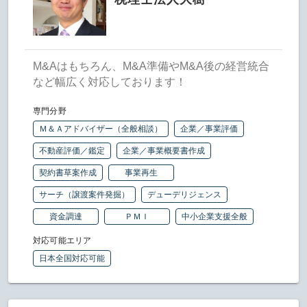
M&Aはもちろん、M&A準備やM&A後の経営統合
など幅広く対応しております！
専門分野
Ｍ＆Ａアドバイザー（全般相談）
企業／事業評価
不動産評価／鑑定
企業／事業概要書作成
契約書草案作成
事業再生
サーチ（譲渡案件発掘）
デューデリジェンス
資金調達
ＰＭＩ
中小企業支援全般
対応可能エリア
日本全国対応可能