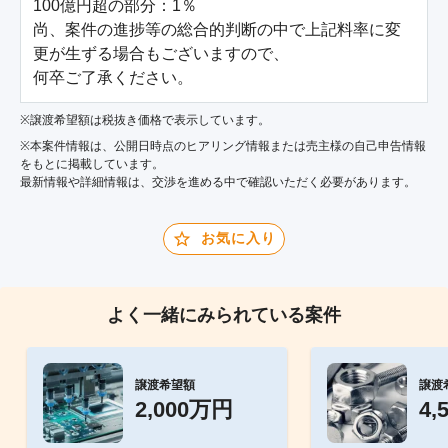
100億円超の部分：1％

尚、案件の進捗等の総合的判断の中で上記料率に変
更が生ずる場合もございますので、

何卒ご了承ください。
※譲渡希望額は税抜き価格で表示しています。
※本案件情報は、公開日時点のヒアリング情報または売主様の自己申告情報
をもとに掲載しています。
最新情報や詳細情報は、交渉を進める中で確認いただく必要があります。
お気に入り
よく一緒にみられている案件
譲渡希望額
譲渡
2,000万円
4,