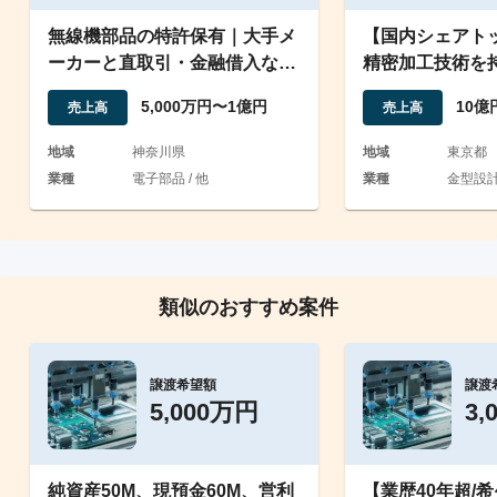
無線機部品の特許保有｜大手メ
【国内シェアト
ーカーと直取引・金融借入なし
精密加工技術を
の極小精鋭メーカー
ーカー
5,000万円〜1億円
10億
売上高
売上高
地域
神奈川県
地域
東京都
業種
電子部品 / 他
業種
金型設計
類似のおすすめ案件
譲渡希望額
譲渡
5,000万円
3,
純資産50M、現預金60M、営利
【業歴40年超/