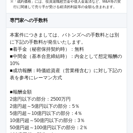
「成約価格」には、役員退職慰労金や借入金返済など、M&A等の実
行に関連して売り手が受ける経済的利益等の金額も含まれます。
専門家への手数料
本案件につきましては、バトンズへの手数料とは別
に下記の手数料が発生いたします。

■着手金（秘密保持契約時）：無料

■中間金（基本合意締結時）：内金として想定報酬の
10%

■成功報酬：時価総資産（営業権含む）に対し下記の
表を参考にレーマン方式

■報酬金額

2億円以下の部分：2500万円

2億円超～5億円以下の部分：5％

5億円超～10億円以下の部分：4％

10億円超～50億円以下の部分：3％

50億円超～100億円以下の部分：2％
