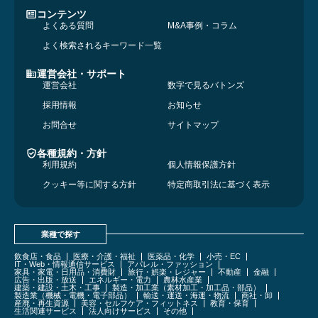
コンテンツ
よくある質問
M&A事例・コラム
よく検索されるキーワード一覧
運営会社・サポート
運営会社
数字で見るバトンズ
採用情報
お知らせ
お問合せ
サイトマップ
各種規約・方針
利用規約
個人情報保護方針
クッキー等に関する方針
特定商取引法に基づく表示
業種で探す
飲食店・食品
医療・介護・福祉
医薬品・化学
小売・EC
IT・Web・情報通信サービス
アパレル・ファッション
家具・家電・日用品・消費財
旅行・娯楽・レジャー
不動産
金融
広告・出版・放送
エネルギー・電力
農林水産業
建築・建設・土木・工事
製造・加工業（素材加工・加工品・部品）
製造業（機械・電機・電子部品）
輸送・運送・海運・物流
商社・卸
産廃・再生資源
美容・セルフケア・フィットネス
教育・保育
生活関連サービス
法人向けサービス
その他