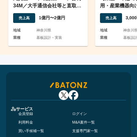
34M／大手通信会社等と直取
用・産業機器向
引、基板設計
ーネス加工製造
1億円〜2億円
3,0
売上高
売上高
地域
神奈川県
地域
神奈川
業種
基板設計・実装
業種
基板設
サービス
会員登録
ログイン
利用料金
M&A案件一覧
買い手候補一覧
支援専門家一覧