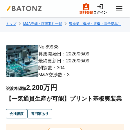
無料登録
ログイン
トップ
M&A売却・譲渡案件一覧
製造業（機械・電機・電子部品）
トップページ
M&A案件一覧
No.89938
募集開始日：2026/06/09
最終更新日：2026/06/09
売りたい方へ
閲覧数：304
M&A交渉数：3
買いたい方へ
2,200万円
譲渡希望額
【一気通貫生産が可能】プリント基板実装業
成約事例
会社譲渡
専門家あり
M&A専門家の方へ