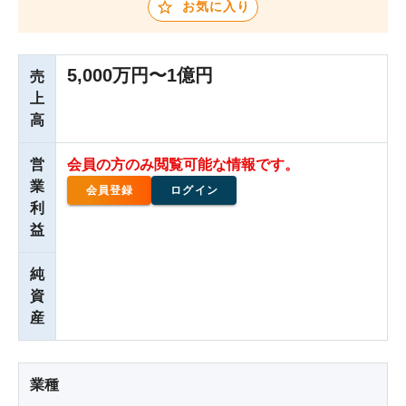
お気に入り
5,000万円〜1億円
売
上
高
営
会員の方のみ閲覧可能な情報です。
業
会員登録
ログイン
利
益
純
資
産
業種