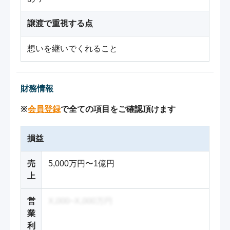
譲渡で重視する点
想いを継いでくれること
財務情報
※
会員登録
で全ての項目をご確認頂けます
損益
売
5,000万円〜1億円
上
営
X,000~X,000万円
業
利