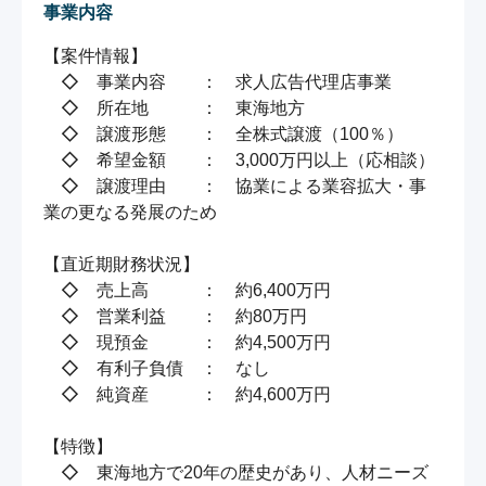
事業内容
【案件情報】

　◇　事業内容　　：　求人広告代理店事業

　◇　所在地　　　：　東海地方

　◇　譲渡形態　　：　全株式譲渡（100％）

　◇　希望金額　　：　3,000万円以上（応相談）

　◇　譲渡理由　　：　協業による業容拡大・事
業の更なる発展のため

【直近期財務状況】

　◇　売上高　　　：　約6,400万円

　◇　営業利益　　：　約80万円

　◇　現預金　　　：　約4,500万円

　◇　有利子負債　：　なし

　◇　純資産　　　：　約4,600万円

【特徴】

　◇　東海地方で20年の歴史があり、人材ニーズ