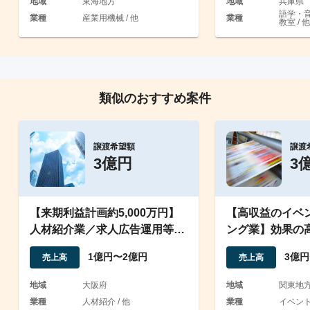
地域
東海地方
地域
兵庫県
語学・
業種
産業用機械 / 他
業種
教室 / 他
類似のおすすめ案件
譲渡希望額
譲渡
3億円
3
【来期利益計画約5,000万円】
【高収益のイベ
人材紹介業／求人広告運用等／
ング業】効果の
有料職業紹介業
オン・オフライ
1億円〜2億円
3億円
売上高
売上高
地域
大阪府
地域
関東地
業種
人材紹介 / 他
業種
イベント