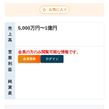
お気に入り
5,000万円〜1億円
売
上
高
営
会員の方のみ閲覧可能な情報です。
業
会員登録
ログイン
利
益
純
資
産