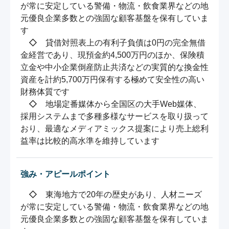
が常に安定している警備・物流・飲食業界などの地
元優良企業多数との強固な顧客基盤を保有していま
す

　◇　貸借対照表上の有利子負債は0円の完全無借
金経営であり、現預金約4,500万円のほか、保険積
立金や中小企業倒産防止共済などの実質的な換金性
資産を計約5,700万円保有する極めて安全性の高い
財務体質です

　◇　地場定番媒体から全国区の大手Web媒体、
採用システムまで多種多様なサービスを取り扱って
おり、最適なメディアミックス提案により売上総利
益率は比較的高水準を維持しています
強み・アピールポイント
　◇　東海地方で20年の歴史があり、人材ニーズ
が常に安定している警備・物流・飲食業界などの地
元優良企業多数との強固な顧客基盤を保有していま