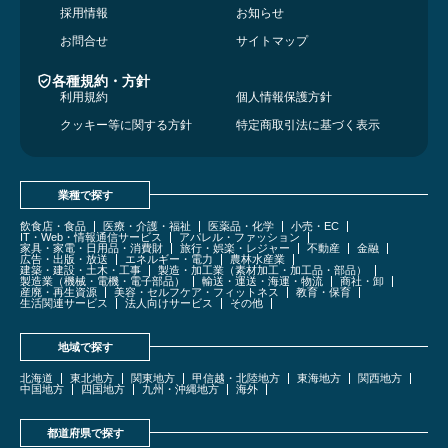
採用情報
お知らせ
お問合せ
サイトマップ
各種規約・方針
利用規約
個人情報保護方針
クッキー等に関する方針
特定商取引法に基づく表示
業種で探す
飲食店・食品
医療・介護・福祉
医薬品・化学
小売・EC
IT・Web・情報通信サービス
アパレル・ファッション
家具・家電・日用品・消費財
旅行・娯楽・レジャー
不動産
金融
広告・出版・放送
エネルギー・電力
農林水産業
建築・建設・土木・工事
製造・加工業（素材加工・加工品・部品）
製造業（機械・電機・電子部品）
輸送・運送・海運・物流
商社・卸
産廃・再生資源
美容・セルフケア・フィットネス
教育・保育
生活関連サービス
法人向けサービス
その他
地域で探す
北海道
東北地方
関東地方
甲信越・北陸地方
東海地方
関西地方
中国地方
四国地方
九州・沖縄地方
海外
都道府県で探す