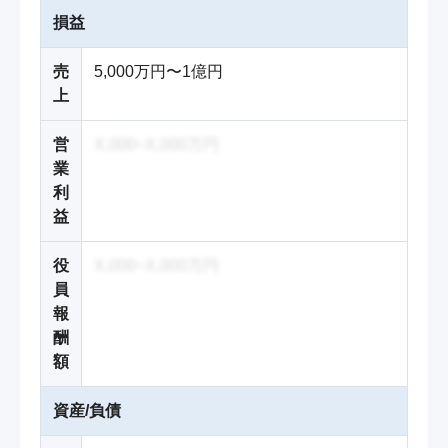
損益
売
5,000万円〜1億円
上
営
X,000~X,000万円
業
利
益
役
X,000~X,000万円
員
報
酬
額
資産/負債