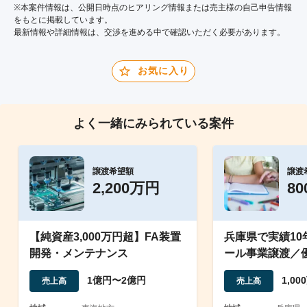
※本案件情報は、公開日時点のヒアリング情報または売主様の自己申告情報
をもとに掲載しています。
最新情報や詳細情報は、交渉を進める中で確認いただく必要があります。
お気に入り
よく一緒にみられている案件
譲渡希望額
譲渡
2,200万円
8
【純資産3,000万円超】FA装置
兵庫県で実績10
開発・メンテナンス
ール事業譲渡／
が全業務を対応
1億円〜2億円
1,0
売上高
売上高