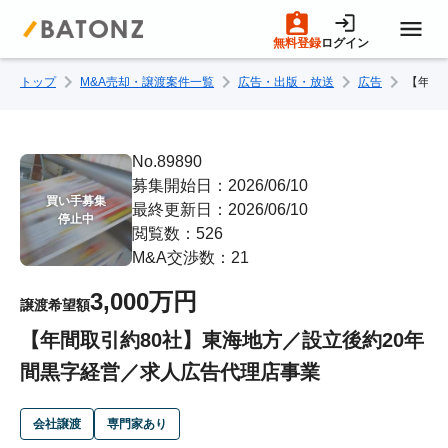
無料登録
ログイン
トップ
M&A売却・譲渡案件一覧
広告・出版・放送
広告
【年間
トップページ
M&A案件一覧
No.89890
募集開始日：2026/06/10
買い手募集

最終更新日：2026/06/10
売りたい方へ
停止中
閲覧数：526
M&A交渉数：21
買いたい方へ
3,000万円
譲渡希望額
【年間取引約80社】東海地方／設立後約20年
成約事例
間黒字経営／求人広告代理店事業
M&A専門家の方へ
会社譲渡
専門家あり