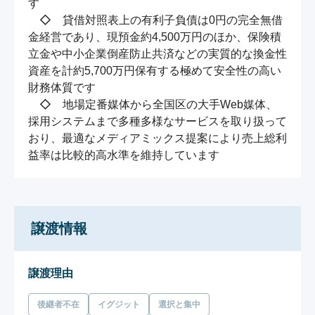
す

　◇　貸借対照表上の有利子負債は0円の完全無借
金経営であり、現預金約4,500万円のほか、保険積
立金や中小企業倒産防止共済などの実質的な換金性
資産を計約5,700万円保有する極めて安全性の高い
財務体質です

　◇　地場定番媒体から全国区の大手Web媒体、
採用システムまで多種多様なサービスを取り扱って
おり、最適なメディアミックス提案により売上総利
益率は比較的高水準を維持しています
譲渡情報
譲渡理由
後継者不在
イグジット
選択と集中