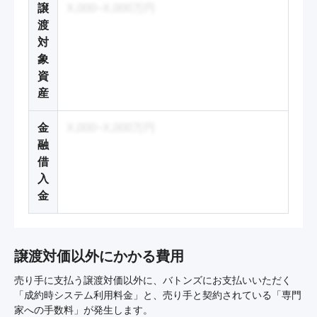
譲
X,000~X,000万円
渡
対
象
資
産
金
X,000~X,000万円
融
借
入
金
譲渡対価以外にかかる費用
売り手に支払う譲渡対価以外に、バトンズにお支払いいただく
「成約時システム利用料金」と、売り手と契約されている「専門
家への手数料」が発生します。