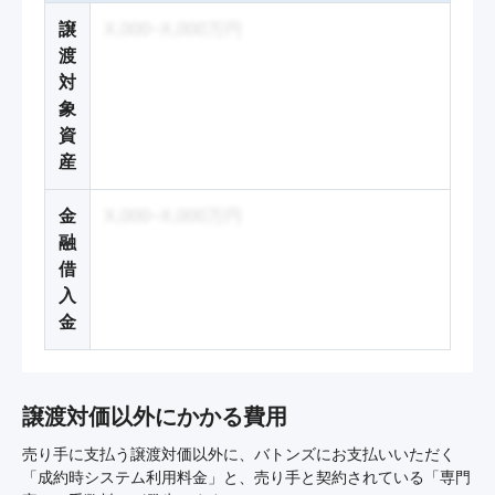
譲
X,000~X,000万円
渡
対
象
資
産
金
X,000~X,000万円
融
借
入
金
譲渡対価以外にかかる費用
売り手に支払う譲渡対価以外に、バトンズにお支払いいただく
「成約時システム利用料金」と、売り手と契約されている「専門