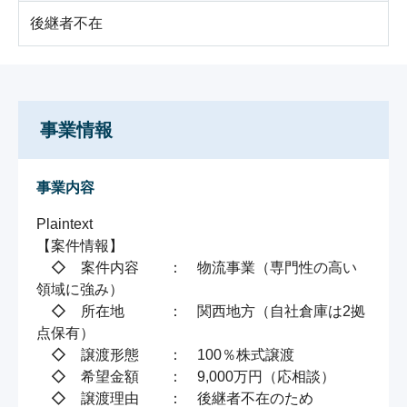
後継者不在
事業情報
事業内容
Plaintext

【案件情報】

　◇　案件内容　　：　物流事業（専門性の高い
領域に強み）

　◇　所在地　　　：　関西地方（自社倉庫は2拠
点保有）

　◇　譲渡形態　　：　100％株式譲渡

　◇　希望金額　　：　9,000万円（応相談）

　◇　譲渡理由　　：　後継者不在のため
