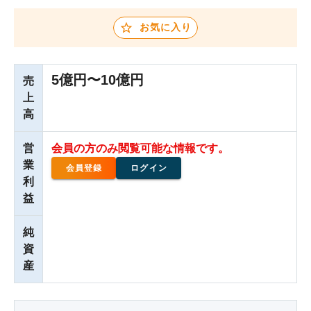
お気に入り
5億円〜10億円
売
上
高
営
会員の方のみ閲覧可能な情報です。
業
会員登録
ログイン
利
益
純
資
産