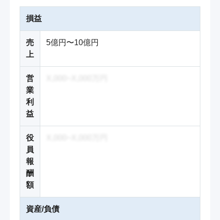
損益
売
5億円〜10億円
上
営
X,000~X,000万円
業
利
益
役
X,000~X,000万円
員
報
酬
額
資産/負債