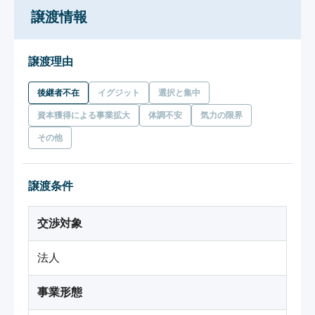
譲渡情報
譲渡理由
後継者不在
イグジット
選択と集中
資本獲得による事業拡大
体調不安
気力の限界
その他
譲渡条件
交渉対象
法人
事業形態