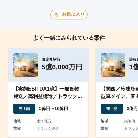
お気に入り
よく一緒にみられている案件
譲渡希望額
譲渡
5億6,000万円
1
【実態EBITDA1億】一般貨物
【関西／冷凍冷
運送／高利益構造／トラック多
型車メイン、直
数
優良な運送会社
5億円〜10億円
3億円
売上高
売上高
地域
東海地方
地域
大阪府
業種
トラック運送
業種
トラック