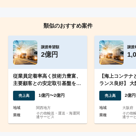
類似のおすすめ案件
譲渡希望額
譲渡
2億円
1,
従業員定着率高く技術力豊富、
【海上コンテナ
主要顧客との安定取引基盤を持
ランス良好】 
つ重量物運搬・設置工事業
を続ける優良企
1億円〜2億円
2億円
売上高
売上高
地域
関西地方
地域
大阪府
その他輸送・運送・海運関
その他
業種
業種
連サービス
連サー