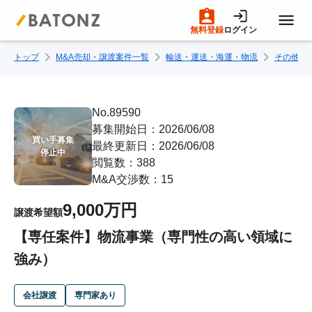
無料登録
ログイン
トップ
M&A売却・譲渡案件一覧
輸送・運送・海運・物流
その他輸
トップページ
M&A案件一覧
No.89590
募集開始日：2026/06/08
買い手募集

最終更新日：2026/06/08
売りたい方へ
停止中
閲覧数：388
M&A交渉数：15
買いたい方へ
9,000万円
譲渡希望額
【専任案件】物流事業（専門性の高い領域に
成約事例
強み）
M&A専門家の方へ
会社譲渡
専門家あり