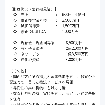
【財務状況（進行期見込）】

　◇　売上　　　　　　　：　5億円～6億円

　◇　修正後営業利益　　：　2,500万円

　◇　減価償却費　　　　：　1,500万円

　◇　修正後EBITDA　　 ：　4,000万円

　◇　現預金＋現金同等物　：　8,500万円

　◇　有利子負債等　　　　：　2億2,000万円

　◇　ネットデット　　　　：　1億3,500万円

　◇　時価純資産　　　　　：　4,000万円

【その他】

・関西地方に物流拠点と倉庫機能を有し、保管から
配送まで一貫した物流サービスを展開

・専門性の高い貨物にも対応可能

・数百社規模の取引実績を有し、安定した顧客基盤
を保有

・経験豊富なドライバーと数十台の車両を擁し、自