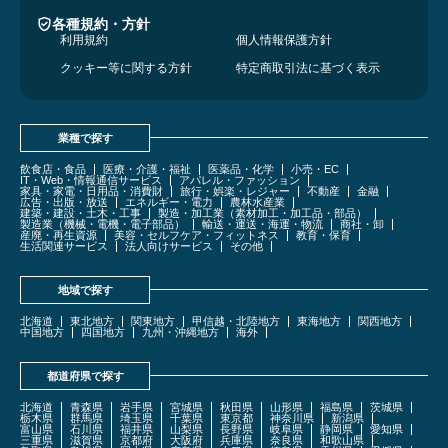
各種規約・方針
利用規約
個人情報保護方針
クッキー等に関する方針
特定商取引法に基づく表示
業種で探す
飲食店・食品
医療・介護・福祉
医薬品・化学
小売・EC
IT・Web・情報通信サービス
アパレル・ファッション
家具・家電・日用品・消費財
旅行・娯楽・レジャー
不動産
金融
広告・出版・放送
エネルギー・電力
農林水産業
建築・建設・土木・工事
製造・加工業（素材加工・加工品・部品）
製造業（機械・電機・電子部品）
輸送・運送・海運・物流
商社・卸
産廃・再生資源
美容・セルフケア・フィットネス
教育・保育
生活関連サービス
法人向けサービス
その他
地域で探す
北海道
東北地方
関東地方
甲信越・北陸地方
東海地方
関西地方
中国地方
四国地方
九州・沖縄地方
海外
都道府県で探す
北海道
青森県
岩手県
宮城県
秋田県
山形県
福島県
茨城県
栃木県
群馬県
埼玉県
千葉県
東京都
神奈川県
新潟県
富山県
石川県
福井県
山梨県
長野県
岐阜県
静岡県
愛知県
三重県
滋賀県
京都府
大阪府
兵庫県
奈良県
和歌山県