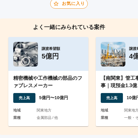
お気に入り
よく一緒にみられている案件
譲渡希望額
譲渡
5億円
4
精密機械や工作機械の部品のフ
【南関東】管工
ァブレスメーカー
事｜現預金1.3
共と元請60%を
5億円〜10億円
10億
売上高
売上高
地域
関東地方
地域
関東地
業種
金属部品 / 他
業種
一般・そ