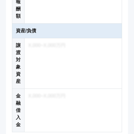
報
酬
額
資産/負債
譲
X,000~X,000万円
渡
対
象
資
産
金
X,000~X,000万円
融
借
入
金