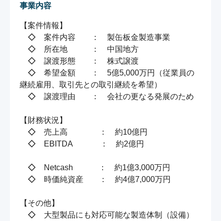
事業内容
【案件情報】

　◇　案件内容　　：　製缶板金製造事業

　◇　所在地　　　：　中国地方

　◇　譲渡形態　　：　株式譲渡

　◇　希望金額　　：　5億5,000万円（従業員の
継続雇用、取引先との取引継続を希望）

　◇　譲渡理由　　：　会社の更なる発展のため

【財務状況】

　◇　売上高　　　　：　約10億円

　◇　EBITDA　　　  ：　約2億円

　◇　Netcash　　　 ：　約1億3,000万円

　◇　時価純資産　　：　約4億7,000万円

【その他】

　◇　大型製品にも対応可能な製造体制（設備）