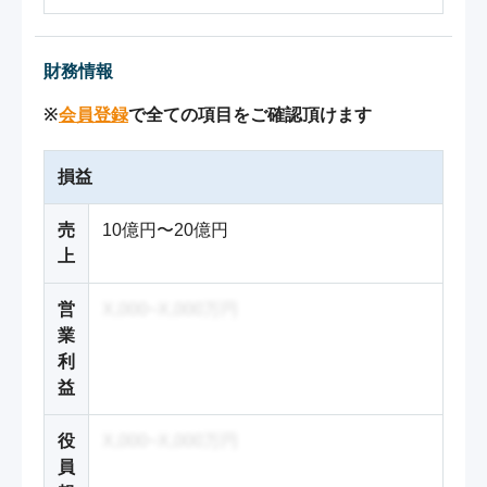
財務情報
※
会員登録
で全ての項目をご確認頂けます
損益
売
10億円〜20億円
上
営
X,000~X,000万円
業
利
益
役
X,000~X,000万円
員