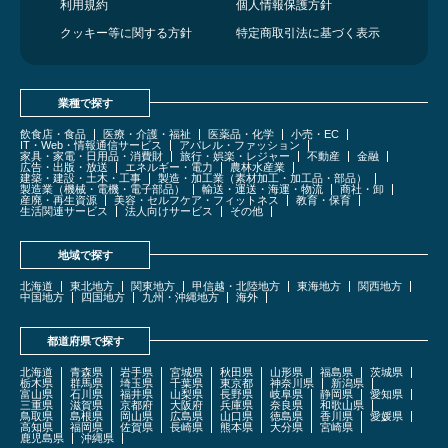
利用規約
個人情報保護方針
クッキー等に関する方針
特定商取引法に基づく表示
業種で探す
飲食店・食品
医療・介護・福祉
医薬品・化学
小売・EC
IT・Web・情報通信サービス
アパレル・ファッション
家具・家電・日用品・消費財
旅行・娯楽・レジャー
不動産
金融
広告・出版・放送
エネルギー・電力
農林水産業
建築・建設・土木・工事
製造・加工業（素材加工・加工品・部品）
製造業（機械・電機・電子部品）
輸送・運送・海運・物流
商社・卸
産廃・再生資源
美容・セルフケア・フィットネス
教育・保育
生活関連サービス
法人向けサービス
その他
地域で探す
北海道
東北地方
関東地方
甲信越・北陸地方
東海地方
関西地方
中国地方
四国地方
九州・沖縄地方
海外
都道府県で探す
北海道
青森県
岩手県
宮城県
秋田県
山形県
福島県
茨城県
栃木県
群馬県
埼玉県
千葉県
東京都
神奈川県
新潟県
富山県
石川県
福井県
山梨県
長野県
岐阜県
静岡県
愛知県
三重県
滋賀県
京都府
大阪府
兵庫県
奈良県
和歌山県
鳥取県
島根県
岡山県
広島県
山口県
徳島県
香川県
愛媛県
高知県
福岡県
佐賀県
長崎県
熊本県
大分県
宮崎県
鹿児島県
沖縄県