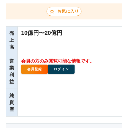
お気に入り
10億円〜20億円
売
上
高
営
会員の方のみ閲覧可能な情報です。
業
会員登録
ログイン
利
益
純
資
産