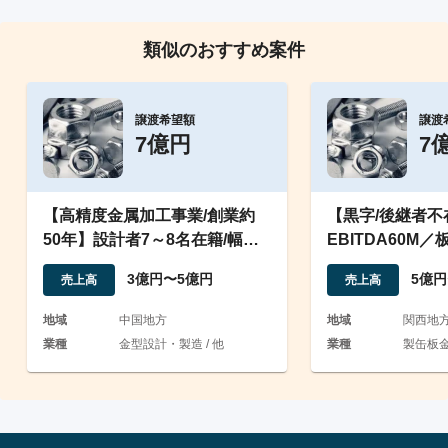
類似のおすすめ案件
譲渡希望額
譲渡
7億円
7
【高精度金属加工事業/創業約
【黒字/後継者不
50年】設計者7～8名在籍/幅広
EBITDA60M
い業界に実績あり
／設備投資によ
3億円〜5億円
5億円
売上高
売上高
地域
中国地方
地域
関西地
業種
金型設計・製造 / 他
業種
製缶板金 