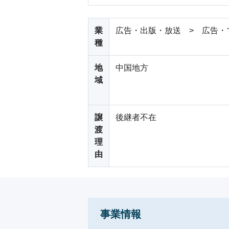
業
広告・出版・放送 > 広告・
種
地
中国地方
域
譲
後継者不在
渡
理
由
事業情報