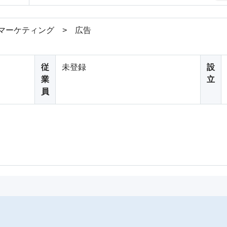
マーケティング > 広告
従
未登録
設
業
立
員