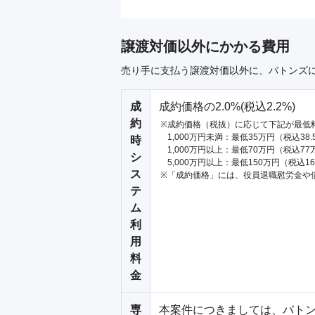
譲渡対価以外にかかる費用
売り手に支払う譲渡対価以外に、バトンズ
成
成約価格の2.0%(税込2.2%)
約
成約価格（税抜）に応じて下記が最低
1,000万円未満：最低35万円（税込38
時
1,000万円以上：最低70万円（税込77
シ
5,000万円以上：最低150万円（税込1
ス
「成約価格」には、役員退職慰労金や
テ
ム
利
用
料
金
専
本案件につきましては、バトン