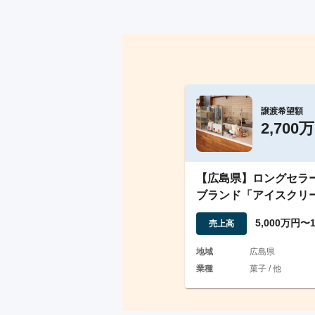
譲渡希望額
2,700
【広島県】ロングセラ
ブランド「アイスクリ
子」の企画・製造・販
5,000万円〜
売上高
地域
広島県
業種
菓子 / 他