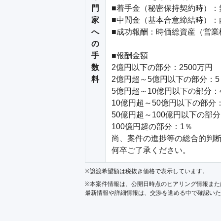
門
■着手金（秘密保持契約時）：無
家
■中間金（基本合意締結時）：内
へ
■成功報酬：時価総資産（営業
の
手
■報酬金額

数
2億円以下の部分：2500万円

料
2億円超～5億円以下の部分：5％
5億円超～10億円以下の部分：4
10億円超～50億円以下の部分：
50億円超～100億円以下の部分
100億円超の部分：1％

尚、案件の進捗等の総合的判断
何卒ご了承ください。
※譲渡希望額は税抜き価格で表示しています。
※本案件情報は、公開日時点のヒアリング情報また
最新情報や詳細情報は、交渉を進める中で確認いた