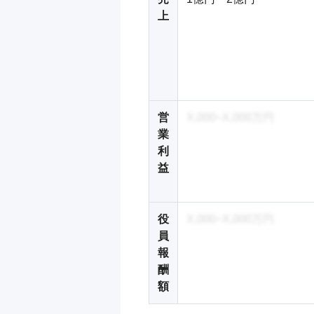
上
営
X,000~X,000万円
業
利
益
役
X,000~X,000万円
員
報
酬
額