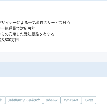
デザイナーによる一気通貫のサービス対応

一気通貫で対応可能

らの安定した受注販路を有する

産3,800万円
中
資本獲得による事業拡大
体調不安
気力の限界
その他