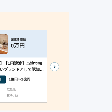
譲渡希望額
譲渡希望額
0万円
2,200万円
】【1円譲渡】当地で知
【実態収益10M】金融系に特
いブランドとして認知さ
のコンテンツマーケ事業｜大
子や飲料製造業
取引先・外注体制を構築
1億円〜2億円
1,000万円〜3,000
高
売上高
広島県
地域
東京都
デジタルマーケティング 
菓子 / 他
業種
他