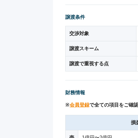
譲渡条件
交渉対象
譲渡スキーム
譲渡で重視する点
財務情報
※
会員登録
で全ての項目をご確
損
売
1億円〜2億円