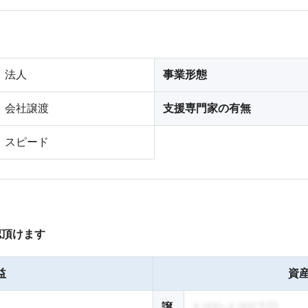
法人
事業形態
会社譲渡
支援専門家の有無
スピード
認頂けます
益
資産
譲
X,000~X,000万円