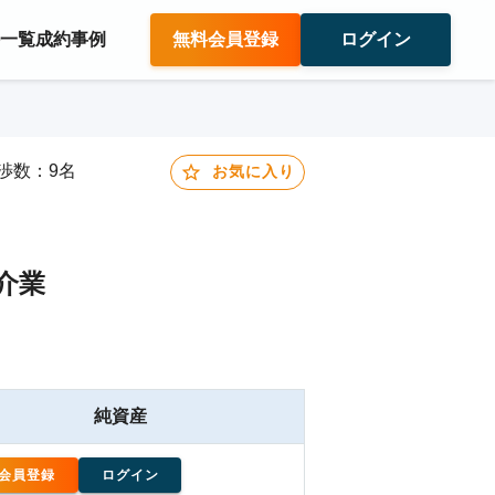
件一覧
成約事例
無料会員登録
ログイン
交渉数：9名
お気に入り
介業
純資産
会員登録
ログイン