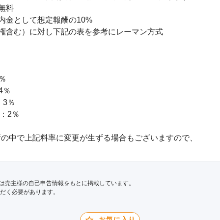
料

金として想定報酬の10%

権含む）に対し下記の表を参考にレーマン方式



％

3％

：2％

の中で上記料率に変更が生ずる場合もございますので、

は売主様の自己申告情報をもとに掲載しています。
だく必要があります。
お気に入り