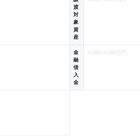
渡
対
象
資
産
金
X,000~X,000万円
融
借
入
金