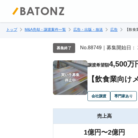
トップ
M&A売却・譲渡案件一覧
広告・出版・放送
広告
【飲食
No.88749｜募集開始日： 
募集終了
4,500万
譲渡希望額
買い手募集

【飲食業向けメ
停止中
会社譲渡
専門家あり
売上高
1億円〜2億円