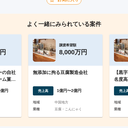
よく一緒にみられている案件
譲渡希望額
万円
8,000万円
ーの自社
無添加に拘る豆腐製造会社
【黒字
ーム菓
名度高
売
れる菓
1億円
1億円〜2億円
売上高
売上
地域
中国地方
地域
業種
豆腐・こんにゃく
業種