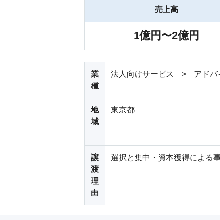
売上高
1億円〜2億円
業
法人向けサービス > アドバ
種
地
東京都
域
譲
選択と集中・資本獲得による
渡
理
由