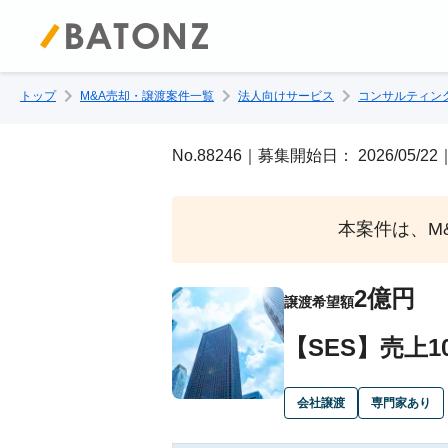
トップ
M&A売却・譲渡案件一覧
法人向けサービス
コンサルティン
No.88246｜募集開始日： 2026/05
本案件は、M
2億円
譲渡希望額
【SES】売上
会社譲渡
専門家あり