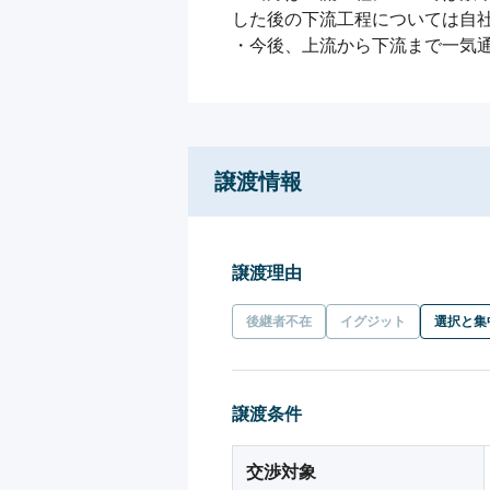
した後の下流工程については自社
・今後、上流から下流まで一気
譲渡情報
譲渡理由
後継者不在
イグジット
選択と集
譲渡条件
交渉対象