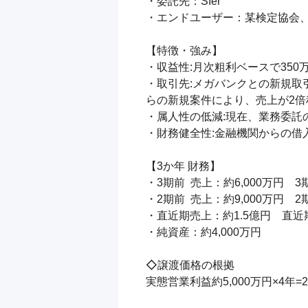
・委託先：SIer

・エンドユーザー：某検定協会、
【特徴・強み】

・収益性:月次粗利ベースで350
・取引先:メガバンクとの新規
らの新規案件により、売上が2倍
・属人性の低減:現在、業務委託
・財務健全性:金融機関からの借
【3か年 財務】

・3期前  売上：約6,000万円　3
・2期前  売上：約9,000万円　2
・直近期売上：約1.5億円　直近期 
・純資産：約4,000万円

◇譲渡価格の根拠

実態営業利益約5,000万円×4年=