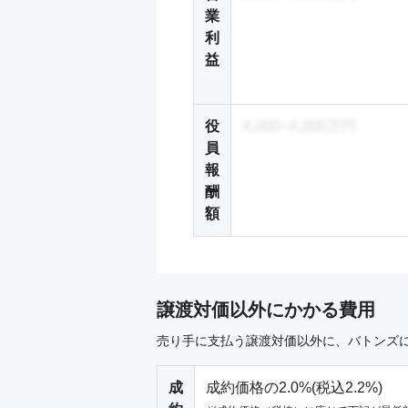
業
利
益
役
X,000~X,000万円
員
報
酬
額
譲渡対価以外にかかる費用
売り手に支払う譲渡対価以外に、バトンズ
成
成約価格の2.0%(税込2.2%)