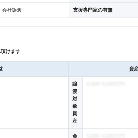
会社譲渡
支援専門家の有無
認頂けます
益
資産
譲
X,000~X,000万円
渡
対
象
資
産
金
X,000~X,000万円