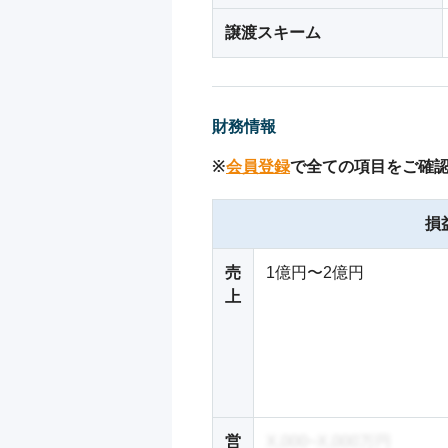
譲渡スキーム
財務情報
※
会員登録
で全ての項目をご確
損
売
1億円〜2億円
上
営
X,000~X,000万円