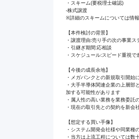
・スキーム(要税理士確認)

-株式譲渡

※詳細のスキームについては情報
【本件検討の背景】

・譲渡理由:売り手の次の事業ス
・引継ぎ期間:応相談

・スケジュール:スピード重視で進
【今後の成長余地】

・メガバンクとの新規取引開始に
・大手半導体関連企業の上層部
加する可能性があります

・属人性の高い業務を業務委託の
・現在の取引先との契約を新会社
【想定する買い手像】

・システム開発会社様や同業種の
・当方は上流工程については数