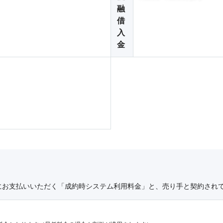
融
借
入
金
にお支払いいただく「成約時システム利用料金」と、売り手と契約され