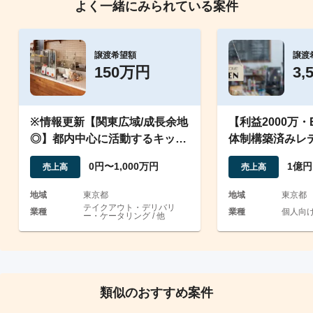
よく一緒にみられている案件
譲渡希望額
譲渡
150万円
3,
※情報更新【関東広域/成長余地
【利益2000万
◎】都内中心に活動するキッチ
体制構築済みレ
ンカー事業の譲渡
ルブランド譲渡
0円〜1,000万円
1億円
売上高
売上高
地域
東京都
地域
東京都
テイクアウト・デリバリ
業種
業種
個人向け
ー・ケータリング / 他
類似のおすすめ案件