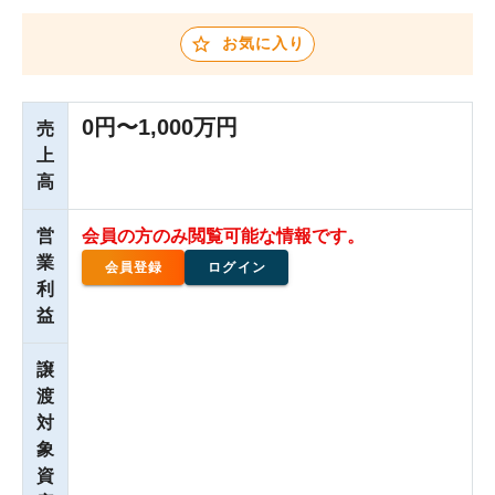
お気に入り
0円〜1,000万円
売
上
高
営
会員の方のみ閲覧可能な情報です。
業
会員登録
ログイン
利
益
譲
渡
対
象
資