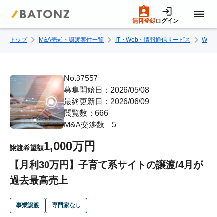
無料登録
ログイン
トップ
M&A売却・譲渡案件一覧
IT・Web・情報通信サービス
We
トップページ
M&A案件一覧
No.87557
募集開始日：2026/05/08
最終更新日：2026/06/09
売りたい方へ
閲覧数：666
M&A交渉数：5
買いたい方へ
1,000万円
譲渡希望額
【月利30万円】子育て系サイトの譲渡/4月が
成約事例
過去最高売上
M&A専門家の方へ
事業譲渡
専門家なし