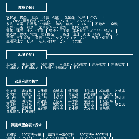
業種で探す
飲食店・食品
医療・介護・福祉
医薬品・化学
小売・EC
IT・Web・情報通信サービス
アパレル・ファッション
家具・家電・日用品・消費財
旅行・娯楽・レジャー
不動産
金融
広告・出版・放送
エネルギー・電力
農林水産業
建築・建設・土木・工事
製造・加工業（素材加工・加工品・部品）
製造業（機械・電機・電子部品）
輸送・運送・海運・物流
商社・卸
産廃・再生資源
美容・セルフケア・フィットネス
教育・保育
生活関連サービス
法人向けサービス
その他
地域で探す
北海道
東北地方
関東地方
甲信越・北陸地方
東海地方
関西地方
中国地方
四国地方
九州・沖縄地方
海外
都道府県で探す
北海道
青森県
岩手県
宮城県
秋田県
山形県
福島県
茨城県
栃木県
群馬県
埼玉県
千葉県
東京都
神奈川県
新潟県
富山県
石川県
福井県
山梨県
長野県
岐阜県
静岡県
愛知県
三重県
滋賀県
京都府
大阪府
兵庫県
奈良県
和歌山県
鳥取県
島根県
岡山県
広島県
山口県
徳島県
香川県
愛媛県
高知県
福岡県
佐賀県
長崎県
熊本県
大分県
宮崎県
鹿児島県
沖縄県
譲渡希望金額で探す
応相談
100万円未満
100万円〜300万円
300万円〜500万円
500万円〜750万円
750万円〜1,000万円
1,000万円〜2,000万円