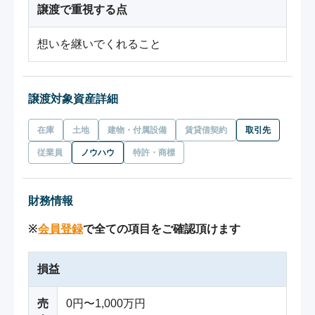
譲渡で重視する点
想いを継いでくれること
譲渡対象資産詳細
在庫
土地
建物・付属設備
賃貸借契約
取引先
従業員
ノウハウ
特許・商標
財務情報
※
会員登録
で全ての項目をご確認頂けます
損益
売
0円〜1,000万円