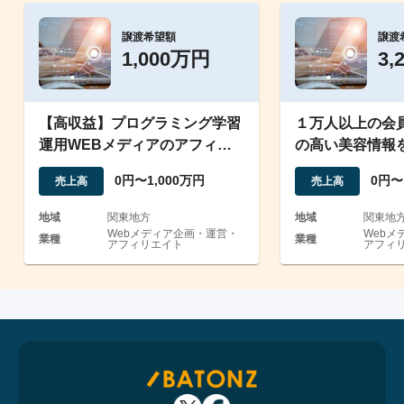
譲渡希望額
譲渡
1,000万円
3,
【高収益】プログラミング学習
１万人以上の会
運用WEBメディアのアフィリ
の高い美容情報
エイトサイト
中のウェブメデ
0円〜1,000万円
0円〜
売上高
売上高
地域
関東地方
地域
関東地
Webメディア企画・運営・
Webメ
業種
業種
アフィリエイト
アフィ