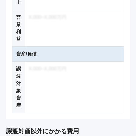
上
営
X,000~X,000万円
業
利
益
資産/負債
譲
X,000~X,000万円
渡
対
象
資
産
譲渡対価以外にかかる費用