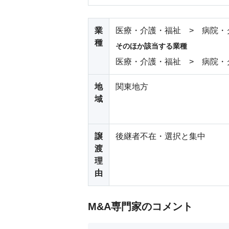
業
医療・介護・福祉 > 病院・
種
そのほか該当する業種
医療・介護・福祉 > 病院・
地
関東地方
域
譲
後継者不在・選択と集中
渡
理
由
M&A専門家のコメント