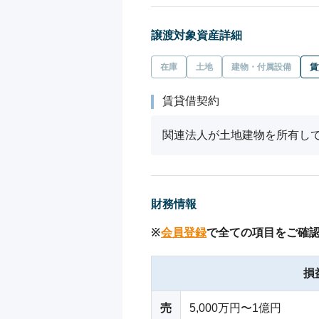
譲渡対象資産詳細
在庫
土地
建物・付属設備
賃
賃貸借契約
関連法人が土地建物を所有し
財務情報
※
会員登録
で全ての項目をご確
損
売
5,000万円〜1億円