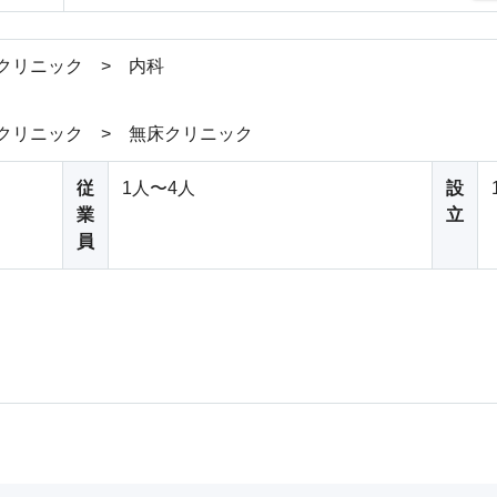
クリニック > 内科
クリニック > 無床クリニック
従
1人〜4人
設
業
立
員