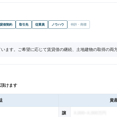
貸借契約
取引先
従業員
ノウハウ
特許・商標
ています。ご希望に応じて賃貸借の継続、土地建物の取得の両
認頂けます
益
資産
譲
X,000~X,000万円