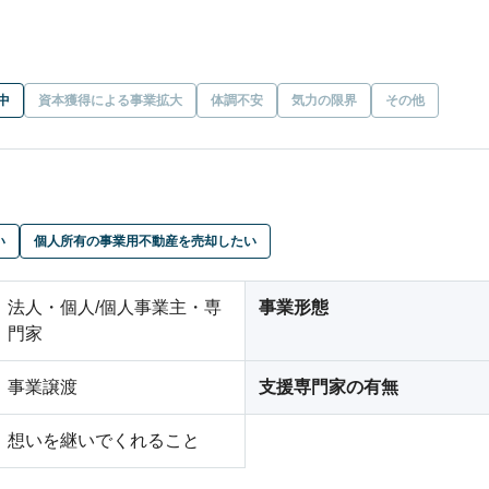
中
資本獲得による事業拡大
体調不安
気力の限界
その他
い
個人所有の事業用不動産を売却したい
法人・個人/個人事業主・専
事業形態
門家
事業譲渡
支援専門家の有無
想いを継いでくれること