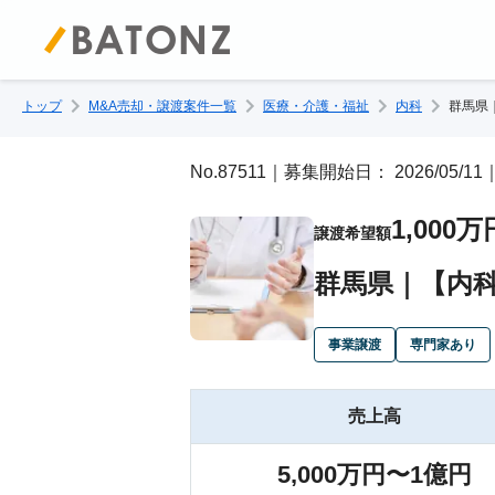
トップ
M&A売却・譲渡案件一覧
医療・介護・福祉
内科
群馬県
No.87511｜募集開始日： 2026/05
1,000万
譲渡希望額
群馬県｜【内
事業譲渡
専門家あり
売上高
5,000万円〜1億円