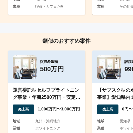
業種
喫茶・カフェ / 他
業種
その他
類似のおすすめ案件
譲渡希望額
譲渡
500万円
9
運営委託型セルフブライトニン
【サブスク型の
グ事業・年商2500万円・安定サ
事業】愛知県内
ブスクモデル
で会員数一定数
1,000万円〜3,000万円
0円〜
売上高
売上高
地域
九州・沖縄地方
地域
愛知県
業種
ホワイトニング
業種
ホワイ