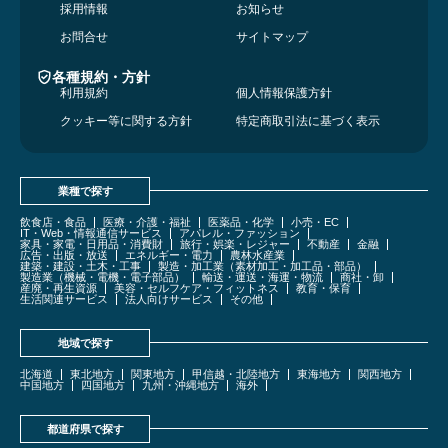
採用情報
お知らせ
お問合せ
サイトマップ
各種規約・方針
利用規約
個人情報保護方針
クッキー等に関する方針
特定商取引法に基づく表示
業種で探す
飲食店・食品
医療・介護・福祉
医薬品・化学
小売・EC
IT・Web・情報通信サービス
アパレル・ファッション
家具・家電・日用品・消費財
旅行・娯楽・レジャー
不動産
金融
広告・出版・放送
エネルギー・電力
農林水産業
建築・建設・土木・工事
製造・加工業（素材加工・加工品・部品）
製造業（機械・電機・電子部品）
輸送・運送・海運・物流
商社・卸
産廃・再生資源
美容・セルフケア・フィットネス
教育・保育
生活関連サービス
法人向けサービス
その他
地域で探す
北海道
東北地方
関東地方
甲信越・北陸地方
東海地方
関西地方
中国地方
四国地方
九州・沖縄地方
海外
都道府県で探す