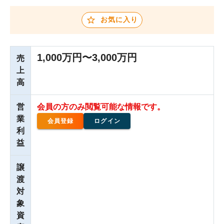
お気に入り
1,000万円〜3,000万円
売
上
高
営
会員の方のみ閲覧可能な情報です。
業
会員登録
ログイン
利
益
譲
渡
対
象
資