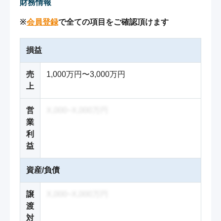
財務情報
※
会員登録
で全ての項目をご確認頂けます
損益
売
1,000万円〜3,000万円
上
営
X,000~X,000万円
業
利
益
資産/負債
譲
X,000~X,000万円
渡
対