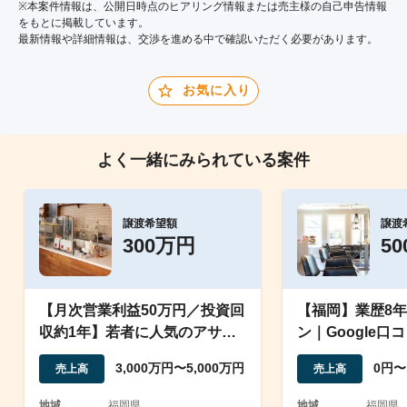
※本案件情報は、公開日時点のヒアリング情報または売主様の自己申告情報
をもとに掲載しています。
最新情報や詳細情報は、交渉を進める中で確認いただく必要があります。
お気に入り
よく一緒にみられている案件
譲渡希望額
譲渡
300万円
5
【月次営業利益50万円／投資回
【福岡】業歴8
収約1年】若者に人気のアサイ
ン｜Google口
ーボウル店
評価4.9以上
3,000万円〜5,000万円
0円〜
売上高
売上高
地域
福岡県
地域
福岡県