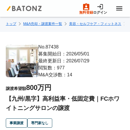
無料登録
ログイン
トップ
M&A売却・譲渡案件一覧
美容・セルフケア・フィットネス
トップページ
M&A案件一覧
No.87438
募集開始日：2026/05/01
最終更新日：2026/07/29
売りたい方へ
閲覧数：977
M&A交渉数：14
買いたい方へ
800万円
譲渡希望額
【九州/黒字】高利益率・低固定費｜FCホワ
成約事例
イトニングサロンの譲渡
M&A専門家の方へ
事業譲渡
専門家なし