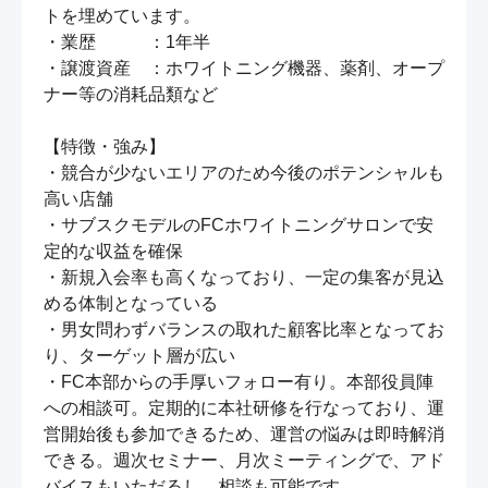
トを埋めています。

・業歴　　　：1年半

・譲渡資産　：ホワイトニング機器、薬剤、オープ
ナー等の消耗品類など

【特徴・強み】

・競合が少ないエリアのため今後のポテンシャルも
高い店舗

・サブスクモデルのFCホワイトニングサロンで安
定的な収益を確保

・新規入会率も高くなっており、一定の集客が見込
める体制となっている

・男女問わずバランスの取れた顧客比率となってお
り、ターゲット層が広い

・FC本部からの手厚いフォロー有り。本部役員陣
への相談可。定期的に本社研修を行なっており、運
営開始後も参加できるため、運営の悩みは即時解消
できる。週次セミナー、月次ミーティングで、アド
バイスもいただるし、相談も可能です。
