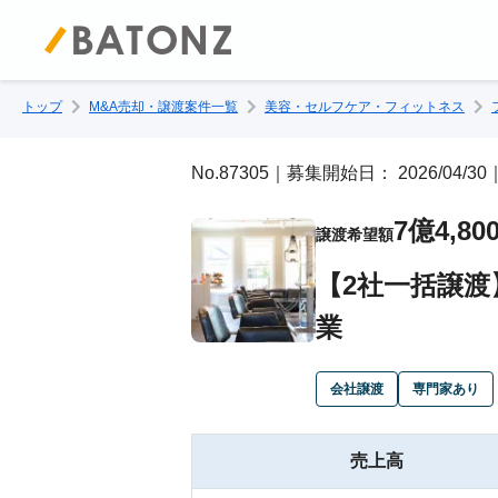
トップ
M&A売却・譲渡案件一覧
美容・セルフケア・フィットネス
No.87305｜募集開始日： 2026/04
7億4,8
譲渡希望額
【2社一括譲
業
会社譲渡
専門家あり
売上高