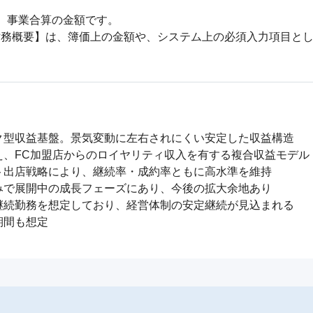
。事業合算の金額です。

財務概要】は、簿価上の金額や、システム上の必須入力項目と
型収益基盤。景気変動に左右されにくい安定した収益構造

、FC加盟店からのロイヤリティ収入を有する複合収益モデル

出店戦略により、継続率・成約率ともに高水準を維持

で展開中の成長フェーズにあり、今後の拡大余地あり

続勤務を想定しており、経営体制の安定継続が見込まれる

期間も想定