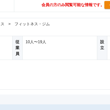
会員の方のみ閲覧可能な情報です。
ス > フィットネス・ジム
従
10人〜19人
設
業
立
員