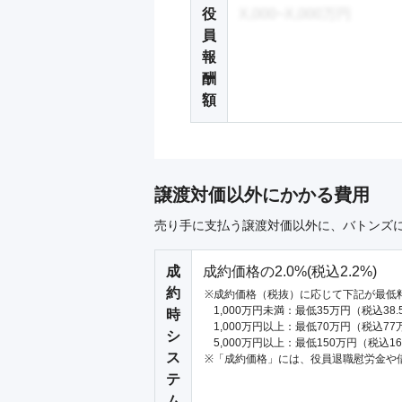
役
X,000~X,000万円
員
報
酬
額
譲渡対価以外にかかる費用
売り手に支払う譲渡対価以外に、バトンズ
成
成約価格の2.0%(税込2.2%)
約
成約価格（税抜）に応じて下記が最低
1,000万円未満：最低35万円（税込38
時
1,000万円以上：最低70万円（税込77
シ
5,000万円以上：最低150万円（税込1
ス
「成約価格」には、役員退職慰労金や
テ
ム