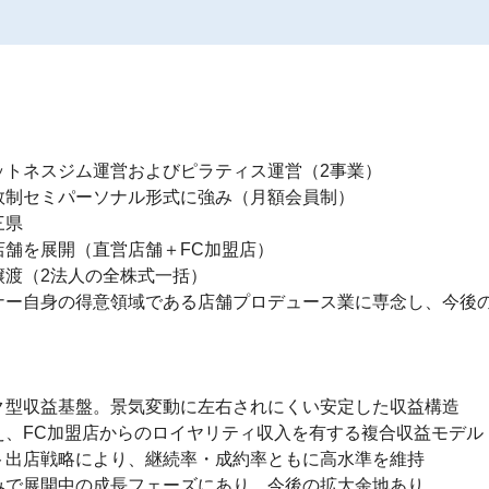
トネスジム運営およびピラティス運営（2事業）

制セミパーソナル形式に強み（月額会員制）

県

舗を展開（直営店舗＋FC加盟店）

渡（2法人の全株式一括）

ナー自身の得意領域である店舗プロデュース業に専念し、今後
型収益基盤。景気変動に左右されにくい安定した収益構造

、FC加盟店からのロイヤリティ収入を有する複合収益モデル

出店戦略により、継続率・成約率ともに高水準を維持

で展開中の成長フェーズにあり、今後の拡大余地あり
