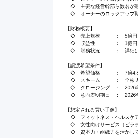
　◇　主要な経営幹部ら数名が継
　◇　オーナーのロックアップ期
【財務概要】

　◇　売上規模　　　：　5億円
　◇　収益性　　　　：　1億円以
　◇　財務状況　　　：　詳細はI
【譲渡希望条件】

　◇　希望価格　　　：　7億4,8
　◇　スキーム　　　：　全株式
　◇　クロージング　：　2026年
　◇　意向表明期日　：　2026
【想定される買い手像】

　◇　フィットネス・ヘルスケア
　◇　女性向けサービス（ピラテ
　◇　資本力・組織力を活かして