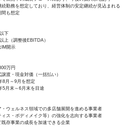
続勤務を想定しており、経営体制の安定継続が見込まれる

間も想定

以下

上（調整後EBITDA）

M開示

00万円

譲渡・現金対価（一括払い）

8月～9月を想定

年5月末～6月末を目途

・ウェルネス領域での多店舗展開を進める事業者

ィス・ボディメイク等）の強化を志向する事業者

既存事業の成長を加速できる企業
