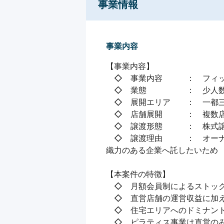
事業情報
事業内容
【事業内容】

　◇　事業内容　　　：　フィッ
　◇　業態　　　　　：　少人数
　◇　展開エリア　　：　一都三
　◇　店舗展開　　　：　複数店
　◇　譲渡形態　　　：　株式譲
　◇　譲渡理由　　　：　オー
織力のある企業へ託したいため

【本案件の特徴】

　◇　月額会員制によるストック
　◇　直営店舗の運営収益に加え
　◇　住宅エリアへのドミナント
　◇　ピラティス事業は直営のみ