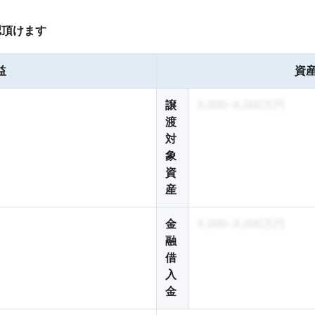
認頂けます
益
資産
譲
X,000~X,000万円
渡
対
象
資
産
金
X,000~X,000万円
融
借
入
金