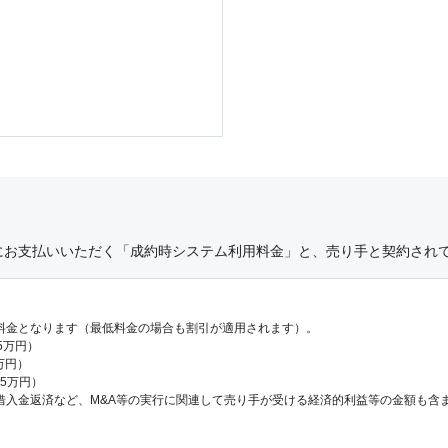
にお支払いいただく「成約時システム利用料金」と、売り手と契約され
料金となります（最低料金の場合も割引が適用されます）。
.5万円）
万円）
65万円）
借入金返済など、M&A等の実行に関連して売り手が受ける経済的利益等の金額も含