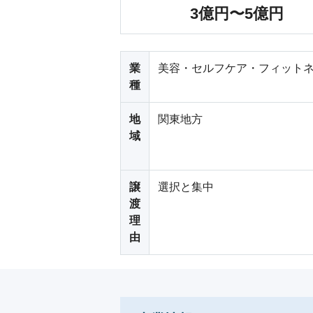
3億円〜5億円
業
美容・セルフケア・フィットネ
種
地
関東地方
域
譲
選択と集中
渡
理
由