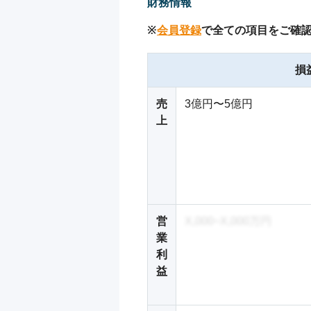
財務情報
※
会員登録
で全ての項目をご確
損
売
3億円〜5億円
上
営
X,000~X,000万円
業
利
益