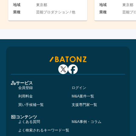
地域
東京都
地域
東京都
業種
芸能プロダクション / 他
業種
芸能プロ
サービス
会員登録
ログイン
利用料金
M&A案件一覧
買い手候補一覧
支援専門家一覧
コンテンツ
よくある質問
M&A事例・コラム
よく検索されるキーワード一覧