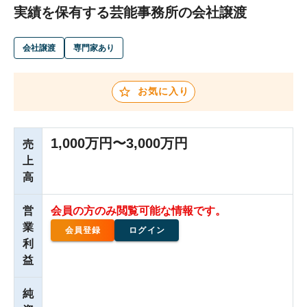
実績を保有する芸能事務所の会社譲渡
会社譲渡
専門家あり
お気に入り
1,000万円〜3,000万円
売
上
高
営
会員の方のみ閲覧可能な情報です。
業
会員登録
ログイン
利
益
純