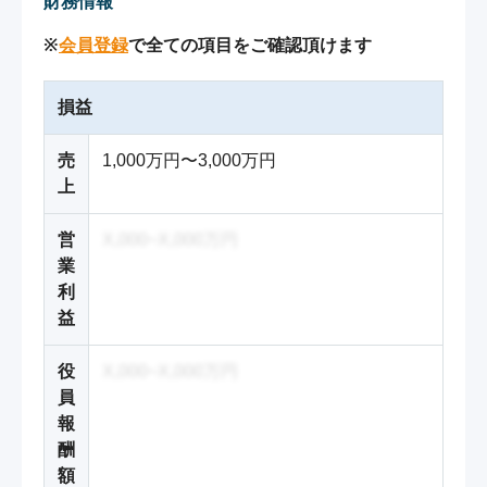
財務情報
※
会員登録
で全ての項目をご確認頂けます
損益
売
1,000万円〜3,000万円
上
営
X,000~X,000万円
業
利
益
役
X,000~X,000万円
員
報
酬
額