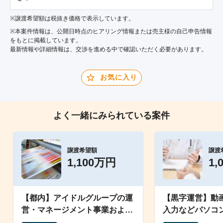
※譲渡希望額は税抜き価格で表示しています。
※本案件情報は、公開日時点のヒアリング情報または売主様の自己申告情報
をもとに掲載しています。
最新情報や詳細情報は、交渉を進める中で確認いただく必要があります。
お気に入り
よく一緒にみられている案件
譲渡希望額
譲渡
1,100万円
1,
【都内】アイドルグループの運
【黒字運営】動
営・マネージメント事業および
入力などパソコ
イベント企画事業一式
労継続支援B型