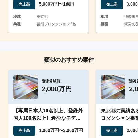
5,000万円〜1億円
3,0
売上高
売上高
地域
東京都
地域
神奈川
業種
芸能プロダクション / 他
業種
就労支
類似のおすすめ案件
譲渡希望額
譲渡
2,000万円
2,
【専属日本人10名以上、登録外
東京都の実績あ
国人100名以上】希少なモデル
ロダクション事
事務所の会社譲渡案件
1,000万円〜3,000万円
3,0
売上高
売上高