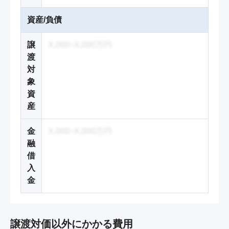
資産/負債
譲
X,000~X,000万円
渡
対
象
資
産
金
X,000~X,000万円
融
借
入
金
譲渡対価以外にかかる費用