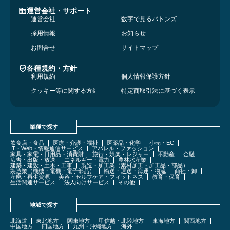
運営会社・サポート
運営会社
数字で見るバトンズ
採用情報
お知らせ
お問合せ
サイトマップ
各種規約・方針
利用規約
個人情報保護方針
クッキー等に関する方針
特定商取引法に基づく表示
業種で探す
飲食店・食品
医療・介護・福祉
医薬品・化学
小売・EC
IT・Web・情報通信サービス
アパレル・ファッション
家具・家電・日用品・消費財
旅行・娯楽・レジャー
不動産
金融
広告・出版・放送
エネルギー・電力
農林水産業
建築・建設・土木・工事
製造・加工業（素材加工・加工品・部品）
製造業（機械・電機・電子部品）
輸送・運送・海運・物流
商社・卸
産廃・再生資源
美容・セルフケア・フィットネス
教育・保育
生活関連サービス
法人向けサービス
その他
地域で探す
北海道
東北地方
関東地方
甲信越・北陸地方
東海地方
関西地方
中国地方
四国地方
九州・沖縄地方
海外