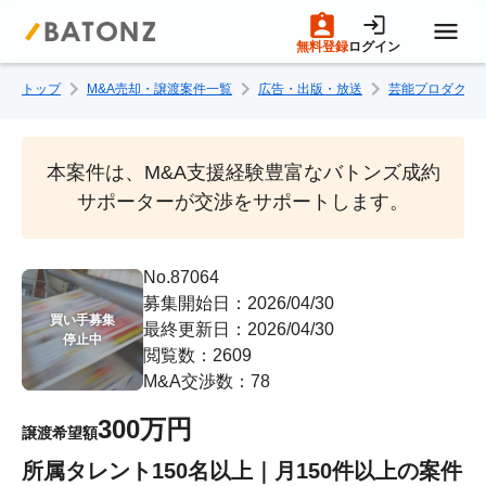
無料登録
ログイン
トップ
M&A売却・譲渡案件一覧
広告・出版・放送
芸能プロダクシ
トップページ
M&A案件一覧
本案件は、M&A支援経験豊富なバトンズ成約
サポーターが交渉をサポートします。
売りたい方へ
No.87064
募集開始日：2026/04/30
買いたい方へ
買い手募集

最終更新日：2026/04/30
停止中
閲覧数：2609
成約事例
M&A交渉数：78
300万円
譲渡希望額
M&A専門家の方へ
所属タレント150名以上｜月150件以上の案件