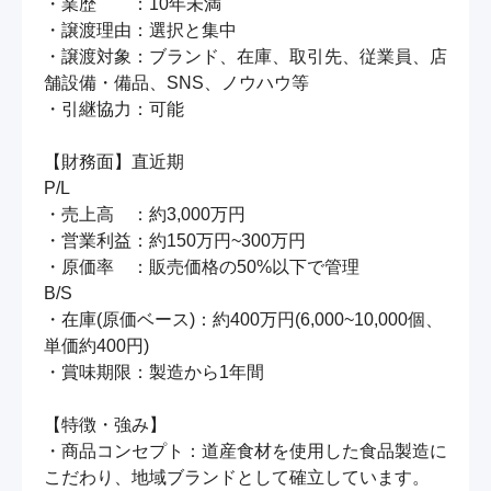
・業歴　　：10年未満

・譲渡理由：選択と集中

・譲渡対象：ブランド、在庫、取引先、従業員、店
舗設備・備品、SNS、ノウハウ等

・引継協力：可能

【財務面】直近期

P/L

・売上高　：約3,000万円

・営業利益：約150万円~300万円

・原価率　：販売価格の50%以下で管理

B/S

・在庫(原価ベース)：約400万円(6,000~10,000個、
単価約400円)

・賞味期限：製造から1年間

【特徴・強み】

・商品コンセプト：道産食材を使用した食品製造に
こだわり、地域ブランドとして確立しています。
