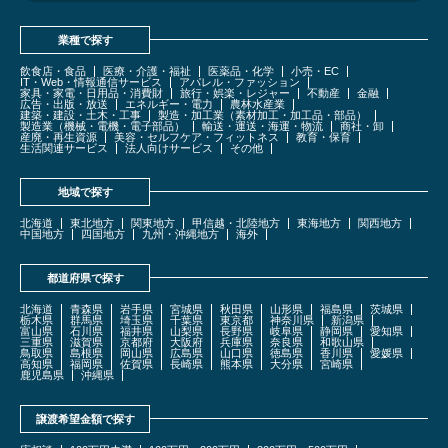
業種で探す
飲食店・食品
医療・介護・福祉
医薬品・化学
小売・EC
IT・Web・情報通信サービス
アパレル・ファッション
家具・家電・日用品・消費財
旅行・娯楽・レジャー
不動産
金融
広告・出版・放送
エネルギー・電力
農林水産業
建築・建設・土木・工事
製造・加工業（素材加工・加工品・部品）
製造業（機械・電機・電子部品）
輸送・運送・海運・物流
商社・卸
産廃・再生資源
美容・セルフケア・フィットネス
教育・保育
生活関連サービス
法人向けサービス
その他
地域で探す
北海道
東北地方
関東地方
甲信越・北陸地方
東海地方
関西地方
中国地方
四国地方
九州・沖縄地方
海外
都道府県で探す
北海道
青森県
岩手県
宮城県
秋田県
山形県
福島県
茨城県
栃木県
群馬県
埼玉県
千葉県
東京都
神奈川県
新潟県
富山県
石川県
福井県
山梨県
長野県
岐阜県
静岡県
愛知県
三重県
滋賀県
京都府
大阪府
兵庫県
奈良県
和歌山県
鳥取県
島根県
岡山県
広島県
山口県
徳島県
香川県
愛媛県
高知県
福岡県
佐賀県
長崎県
熊本県
大分県
宮崎県
鹿児島県
沖縄県
譲渡希望金額で探す