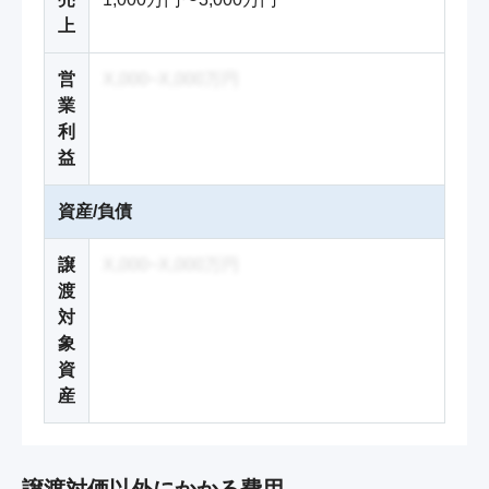
上
営
X,000~X,000万円
業
利
益
資産/負債
譲
X,000~X,000万円
渡
対
象
資
産