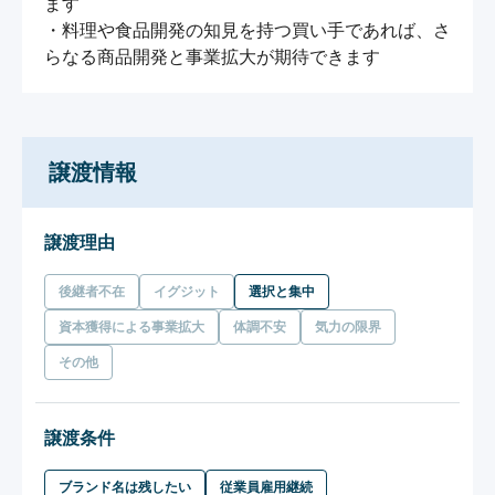
ます

・料理や食品開発の知見を持つ買い手であれば、さ
らなる商品開発と事業拡大が期待できます
譲渡情報
譲渡理由
後継者不在
イグジット
選択と集中
資本獲得による事業拡大
体調不安
気力の限界
その他
譲渡条件
ブランド名は残したい
従業員雇用継続