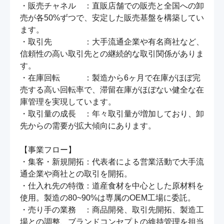
・販売チャネル　：直販店舗での販売と全国への卸
売が各50%ずつで、安定した販売基盤を構築してい
ます。

・取引先　　　　：大手流通企業や有名商社など、
信頼性の高い取引先との継続的な取引関係がありま
す。

・在庫回転　　　：製造から6ヶ月で在庫がほぼ完
売する高い回転率で、滞留在庫がほぼない健全な在
庫管理を実現しています。

・取引量の成長　：年々取引量が増加しており、卸
先からの需要が拡大傾向にあります。

【事業フロー】

・集客・新規開拓：代表者による営業活動で大手流
通企業や商社との取引を開拓。

・仕入れ先の特徴：道産食材を中心とした原材料を
使用。製造の80~90%は専属のOEM工場に委託。

・売り手の業務　：商品開発、取引先開拓、製造工
場との調整、ブランドコンセプトの維持管理を担当