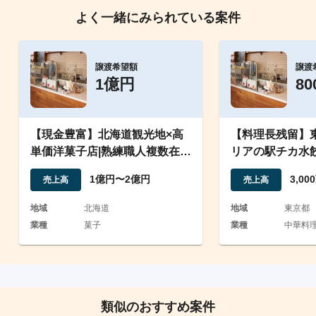
よく一緒にみられている案件
譲渡希望額
譲渡
1億円
8
【現金豊富】北海道観光地×高
【料理長残留】
単価洋菓子店|熟練職人複数在籍
リアの駅チカ水
で自走可能|製造余力有
業譲渡）
1億円〜2億円
3,0
売上高
売上高
地域
北海道
地域
東京都
業種
菓子
業種
中華料理店
類似のおすすめ案件