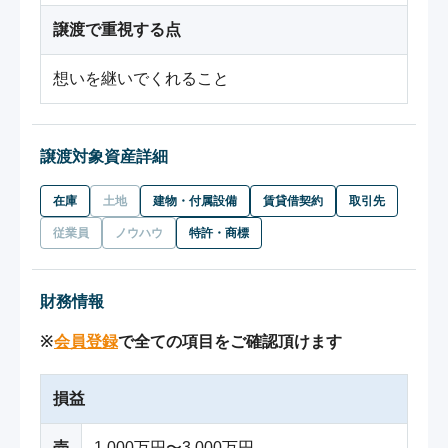
譲渡で重視する点
想いを継いでくれること
譲渡対象資産詳細
在庫
土地
建物・付属設備
賃貸借契約
取引先
従業員
ノウハウ
特許・商標
財務情報
※
会員登録
で全ての項目をご確認頂けます
損益
売
1,000万円〜3,000万円