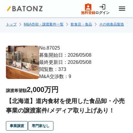
無料登録
ログイン
トップ
M&A売却・譲渡案件一覧
飲食店・食品
その他食品製造
トップページ
M&A案件一覧
No.87025
募集開始日：2026/05/08
最終更新日：2026/05/08
売りたい方へ
閲覧数：373
M&A交渉数：9
買いたい方へ
2,000万円
譲渡希望額
【北海道】道内食材を使用した食品卸・小売
成約事例
事業の譲渡案件/メディア取り上げあり！
M&A専門家の方へ
事業譲渡
専門家なし