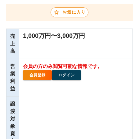
お気に入り
1,000万円〜3,000万円
売
上
高
営
会員の方のみ閲覧可能な情報です。
業
会員登録
ログイン
利
益
譲
渡
対
象
資