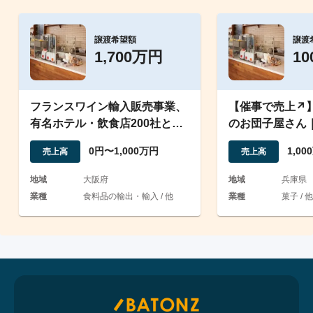
譲渡希望額
譲渡
1,700万円
1
フランスワイン輸入販売事業、
【催事で売上↗
有名ホテル・飲食店200社との
のお団子屋さん
取引実績あり
有名イベント出
0円〜1,000万円
1,0
売上高
売上高
地域
大阪府
地域
兵庫県
業種
食料品の輸出・輸入 / 他
業種
菓子 / 他