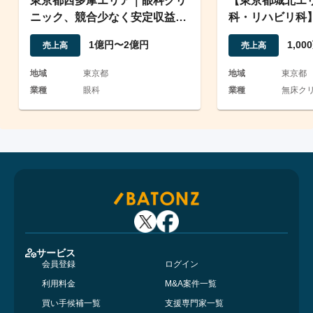
東京都西多摩エリア｜眼科クリ
【東京都城北エ
ニック、競合少なく安定収益
科・リハビリ科
2300万円
用が可能な立地
1億円〜2億円
1,0
売上高
売上高
地域
東京都
地域
東京都
業種
眼科
業種
無床クリ
サービス
会員登録
ログイン
利用料金
M&A案件一覧
買い手候補一覧
支援専門家一覧