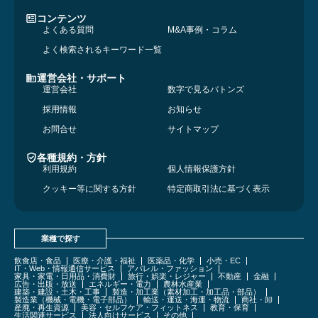
コンテンツ
よくある質問
M&A事例・コラム
よく検索されるキーワード一覧
運営会社・サポート
運営会社
数字で見るバトンズ
採用情報
お知らせ
お問合せ
サイトマップ
各種規約・方針
利用規約
個人情報保護方針
クッキー等に関する方針
特定商取引法に基づく表示
業種で探す
飲食店・食品
医療・介護・福祉
医薬品・化学
小売・EC
IT・Web・情報通信サービス
アパレル・ファッション
家具・家電・日用品・消費財
旅行・娯楽・レジャー
不動産
金融
広告・出版・放送
エネルギー・電力
農林水産業
建築・建設・土木・工事
製造・加工業（素材加工・加工品・部品）
製造業（機械・電機・電子部品）
輸送・運送・海運・物流
商社・卸
産廃・再生資源
美容・セルフケア・フィットネス
教育・保育
生活関連サービス
法人向けサービス
その他