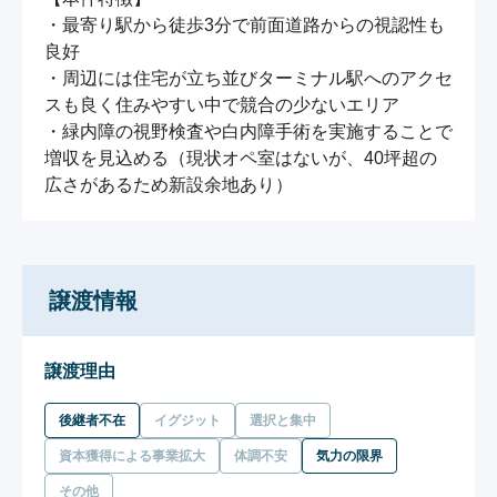
・最寄り駅から徒歩3分で前面道路からの視認性も
良好

・周辺には住宅が立ち並びターミナル駅へのアクセ
スも良く住みやすい中で競合の少ないエリア

・緑内障の視野検査や白内障手術を実施することで
増収を見込める（現状オペ室はないが、40坪超の
広さがあるため新設余地あり）
譲渡情報
譲渡理由
後継者不在
イグジット
選択と集中
資本獲得による事業拡大
体調不安
気力の限界
その他