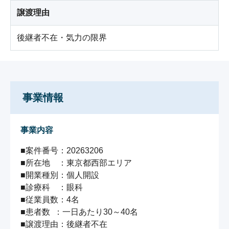
譲渡理由
後継者不在・気力の限界
事業情報
事業内容
■案件番号：20263206

■所在地　：東京都西部エリア

■開業種別：個人開設

■診療科　：眼科

■従業員数：4名

■患者数  ：一日あたり30～40名

■譲渡理由：後継者不在
