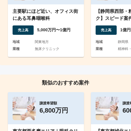
主要駅にほど近い、オフィス街
【静岡県西部・
にある耳鼻咽喉科
ク】スピード案件
須
5,000万円〜1億円
1億円
売上高
売上高
地域
関東地方
地域
静岡県
業種
無床クリニック
業種
精神科
類似のおすすめ案件
譲渡希望額
譲渡
6,800万円
6