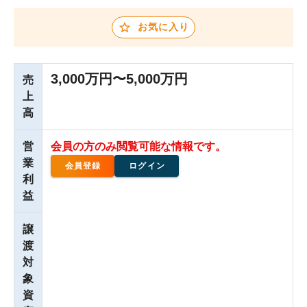
お気に入り
3,000万円〜5,000万円
売
上
高
営
会員の方のみ閲覧可能な情報です。
業
会員登録
ログイン
利
益
譲
渡
対
象
資