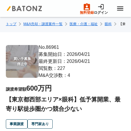
無料登録
ログイン
トップ
M&A売却・譲渡案件一覧
医療・介護・福祉
眼科
【東京
トップページ
M&A案件一覧
No.86961
募集開始日：2026/04/21
買い手募集

最終更新日：2026/04/21
売りたい方へ
停止中
閲覧数：227
M&A交渉数：4
買いたい方へ
600万円
譲渡希望額
【東京都西部エリア×眼科】低予算開業、最
成約事例
寄り駅徒歩圏かつ競合少ない
M&A専門家の方へ
事業譲渡
専門家あり