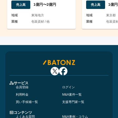
社製造工場あり
在_現金同等物約
1億円〜2億円
1億円
売上高
売上高
地域
東海地方
地域
東京都
業種
包装資材 / 他
業種
包装資材 
サービス
会員登録
ログイン
利用料金
M&A案件一覧
買い手候補一覧
支援専門家一覧
コンテンツ
よくある質問
M&A事例・コラム