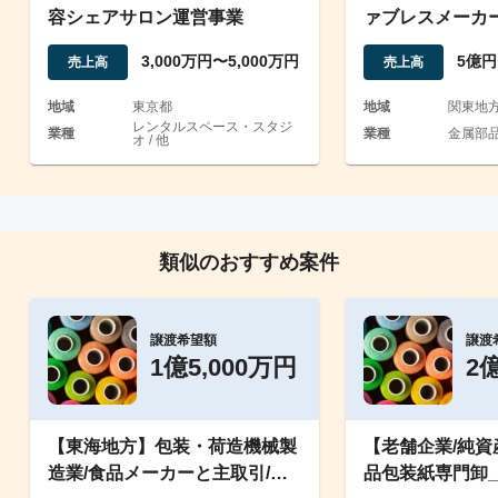
容シェアサロン運営事業
ァブレスメーカ
3,000万円〜5,000万円
5億円
売上高
売上高
地域
東京都
地域
関東地
レンタルスペース・スタジ
業種
業種
金属部品 
オ / 他
類似のおすすめ案件
譲渡希望額
譲渡
1億5,000万円
2
【東海地方】包装・荷造機械製
【老舗企業/純
造業/食品メーカーと主取引/自
品包装紙専門卸