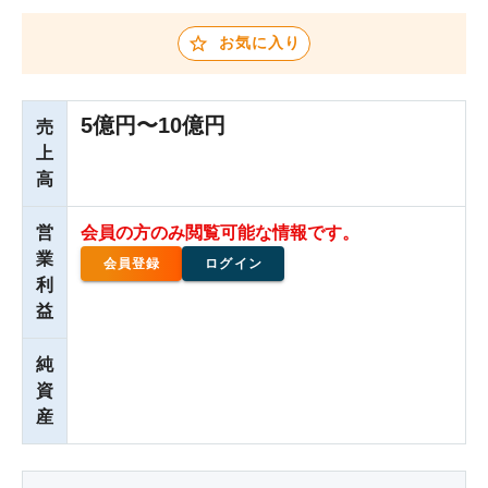
お気に入り
5億円〜10億円
売
上
高
営
会員の方のみ閲覧可能な情報です。
業
会員登録
ログイン
利
益
純
資
産