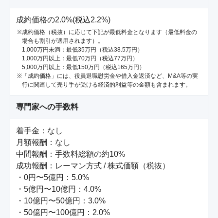
成約価格の2.0%(税込2.2%)
成約価格（税抜）に応じて下記が最低料金となります（最低料金の
場合も割引が適用されます）。
1,000万円未満：最低35万円（税込38.5万円）
1,000万円以上：最低70万円（税込77万円）
5,000万円以上：最低150万円（税込165万円）
「成約価格」には、役員退職慰労金や借入金返済など、M&A等の実
行に関連して売り手が受ける経済的利益等の金額も含まれます。
専門家への手数料
着手金：なし

月額報酬：なし

中間報酬：手数料総額の約10%

成功報酬：レーマン方式 / 株式価額（税抜）

・0円〜5億円：5.0%

・5億円〜10億円：4.0%

・10億円〜50億円：3.0%

・50億円〜100億円：2.0%
