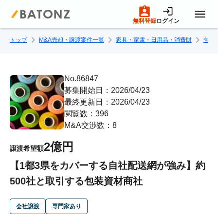
無料登録
ログイン
トップ
M&A売却・譲渡案件一覧
家具・家電・日用品・消費財
包装
トップページ
M&A案件一覧
No.86847
募集開始日：2026/04/23
最終更新日：2026/04/23
売りたい方へ
閲覧数：396
M&A交渉数：8
買いたい方へ
2億円
譲渡希望額
【1都3県をカバーする自社配送網が強み】約
成約事例
500社と取引する包装資材商社
M&A専門家の方へ
会社譲渡
専門家あり