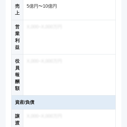
売
5億円〜10億円
上
営
X,000~X,000万円
業
利
益
役
X,000~X,000万円
員
報
酬
額
資産/負債
譲
X,000~X,000万円
渡