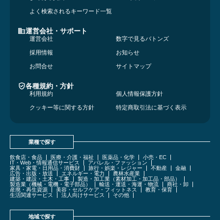
よく検索されるキーワード一覧
運営会社・サポート
運営会社
数字で見るバトンズ
採用情報
お知らせ
お問合せ
サイトマップ
各種規約・方針
利用規約
個人情報保護方針
クッキー等に関する方針
特定商取引法に基づく表示
業種で探す
飲食店・食品
医療・介護・福祉
医薬品・化学
小売・EC
IT・Web・情報通信サービス
アパレル・ファッション
家具・家電・日用品・消費財
旅行・娯楽・レジャー
不動産
金融
広告・出版・放送
エネルギー・電力
農林水産業
建築・建設・土木・工事
製造・加工業（素材加工・加工品・部品）
製造業（機械・電機・電子部品）
輸送・運送・海運・物流
商社・卸
産廃・再生資源
美容・セルフケア・フィットネス
教育・保育
生活関連サービス
法人向けサービス
その他
地域で探す