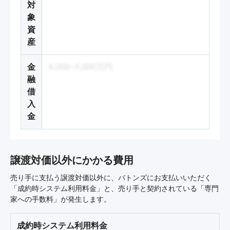
対
象
資
産
金
X,000~X,000万円
融
借
入
金
譲渡対価以外にかかる費用
売り手に支払う譲渡対価以外に、バトンズにお支払いいただく
「成約時システム利用料金」と、売り手と契約されている「専門
家への手数料」が発生します。
成約時システム利用料金