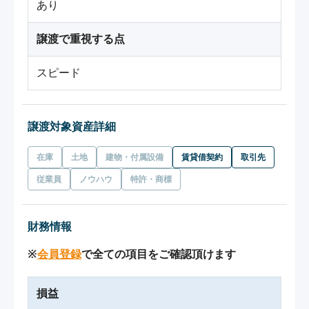
あり
譲渡で重視する点
スピード
譲渡対象資産詳細
在庫
土地
建物・付属設備
賃貸借契約
取引先
従業員
ノウハウ
特許・商標
財務情報
※
会員登録
で全ての項目をご確認頂けます
損益