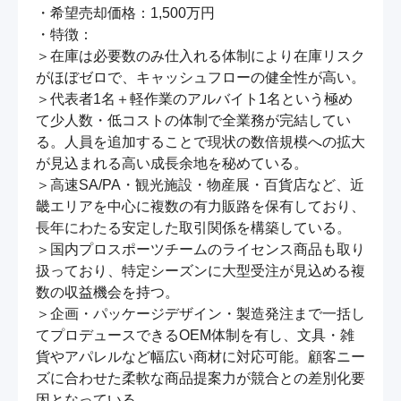
・希望売却価格：1,500万円

・特徴：

＞在庫は必要数のみ仕入れる体制により在庫リスク
がほぼゼロで、キャッシュフローの健全性が高い。

＞代表者1名＋軽作業のアルバイト1名という極め
て少人数・低コストの体制で全業務が完結してい
る。人員を追加することで現状の数倍規模への拡大
が見込まれる高い成長余地を秘めている。

＞高速SA/PA・観光施設・物産展・百貨店など、近
畿エリアを中心に複数の有力販路を保有しており、
長年にわたる安定した取引関係を構築している。

＞国内プロスポーツチームのライセンス商品も取り
扱っており、特定シーズンに大型受注が見込める複
数の収益機会を持つ。

＞企画・パッケージデザイン・製造発注まで一括し
てプロデュースできるOEM体制を有し、文具・雑
貨やアパレルなど幅広い商材に対応可能。顧客ニー
ズに合わせた柔軟な商品提案力が競合との差別化要
因となっている。
