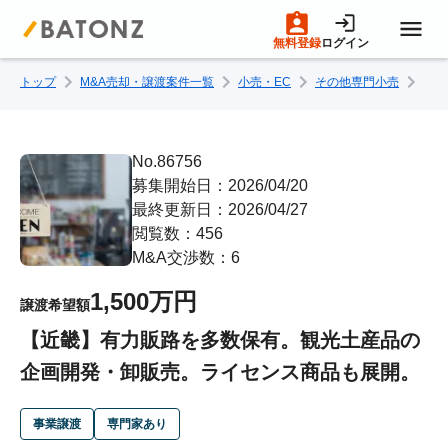
無料登録
ログイン
トップ
M&A売却・譲渡案件一覧
小売・EC
その他専門小売
【近
トップページ
M&A案件一覧
No.86756
募集開始日：2026/04/20
最終更新日：2026/04/27
売りたい方へ
閲覧数：456
M&A交渉数：6
買いたい方へ
1,500万円
譲渡希望額
【近畿】有力販路を多数保有。観光土産品の
成約事例
企画開発・卸販売。ライセンス商品も展開。
M&A専門家の方へ
事業譲渡
専門家あり