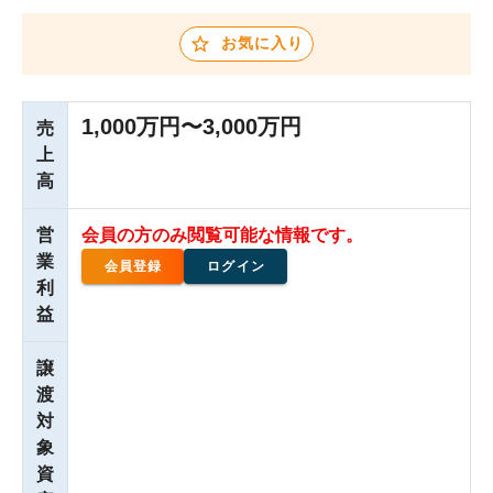
お気に入り
1,000万円〜3,000万円
売
上
高
営
会員の方のみ閲覧可能な情報です。
業
会員登録
ログイン
利
益
譲
渡
対
象
資