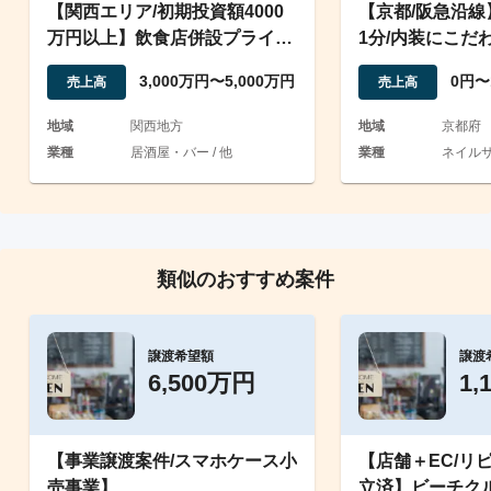
【関西エリア/初期投資額4000
【京都/阪急沿
万円以上】飲食店併設プライベ
1分/内装にこだ
ートサウナの事業譲渡
ロン/アイラッシ
3,000万円〜5,000万円
0円〜
売上高
売上高
地域
関西地方
地域
京都府
業種
居酒屋・バー / 他
業種
ネイルサ
類似のおすすめ案件
譲渡希望額
譲渡
6,500万円
1,
【事業譲渡案件/スマホケース小
【店舗＋EC/リ
売事業】
立済】ビーチク