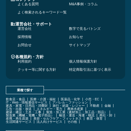
よくある質問
M&A事例・コラム
よく検索されるキーワード一覧
運営会社・サポート
運営会社
数字で見るバトンズ
採用情報
お知らせ
お問合せ
サイトマップ
各種規約・方針
利用規約
個人情報保護方針
クッキー等に関する方針
特定商取引法に基づく表示
業種で探す
飲食店・食品
医療・介護・福祉
医薬品・化学
小売・EC
IT・Web・情報通信サービス
アパレル・ファッション
家具・家電・日用品・消費財
旅行・娯楽・レジャー
不動産
金融
広告・出版・放送
エネルギー・電力
農林水産業
建築・建設・土木・工事
製造・加工業（素材加工・加工品・部品）
製造業（機械・電機・電子部品）
輸送・運送・海運・物流
商社・卸
産廃・再生資源
美容・セルフケア・フィットネス
教育・保育
生活関連サービス
法人向けサービス
その他