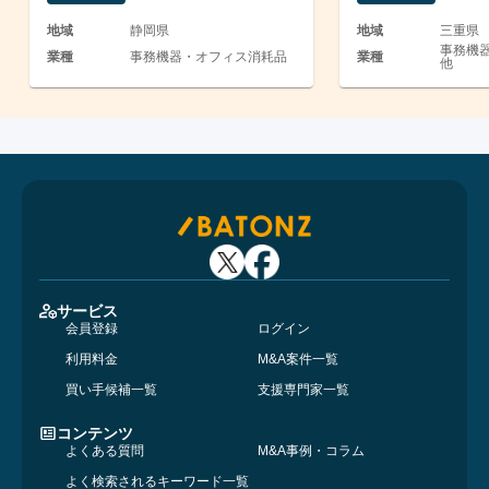
地域
静岡県
地域
三重県
事務機器
業種
事務機器・オフィス消耗品
業種
他
サービス
会員登録
ログイン
利用料金
M&A案件一覧
買い手候補一覧
支援専門家一覧
コンテンツ
よくある質問
M&A事例・コラム
よく検索されるキーワード一覧