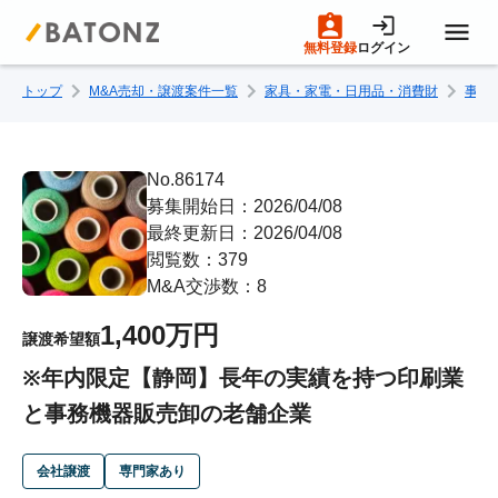
無料登録
ログイン
トップ
M&A売却・譲渡案件一覧
家具・家電・日用品・消費財
事務
トップページ
M&A案件一覧
No.86174
募集開始日：2026/04/08
最終更新日：2026/04/08
売りたい方へ
閲覧数：379
M&A交渉数：8
買いたい方へ
1,400万円
譲渡希望額
※年内限定【静岡】長年の実績を持つ印刷業
成約事例
と事務機器販売卸の老舗企業
M&A専門家の方へ
会社譲渡
専門家あり