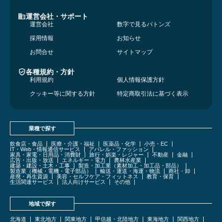
運営会社・サポート
運営会社
数字で見るバトンズ
採用情報
お知らせ
お問合せ
サイトマップ
各種規約・方針
利用規約
個人情報保護方針
クッキー等に関する方針
特定商取引法に基づく表示
業種で探す
飲食店・食品
医療・介護・福祉
医薬品・化学
小売・EC
IT・Web・情報通信サービス
アパレル・ファッション
家具・家電・日用品・消費財
旅行・娯楽・レジャー
不動産
金融
広告・出版・放送
エネルギー・電力
農林水産業
建築・建設・土木・工事
製造・加工業（素材加工・加工品・部品）
製造業（機械・電機・電子部品）
輸送・運送・海運・物流
商社・卸
産廃・再生資源
美容・セルフケア・フィットネス
教育・保育
生活関連サービス
法人向けサービス
その他
地域で探す
北海道
東北地方
関東地方
甲信越・北陸地方
東海地方
関西地方