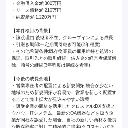
・金融借入金:約300万円

・リース債務:約210万円

・純資産:約1,220万円

【本件検討の背景】

・譲渡理由:後継者不在、グループインによる成長

・引継ぎ期間:一定期間引継ぎ可能(2年程度)

・その他希望条件:既存従業員の雇用維持と処遇の
保証、取引先との取引継続、借入金の経営者保証解
除、商号の継続(3年程度は継続を希望)

【今後の成長余地】

・営業専任者の配置による新規開拓:競合が少ない
地域のため新規開拓が容易で、営業を新しく配置す
ることで売上拡大が見込みやすい環境

・譲受企業の商材を活用したクロスセル:DX支援ノ
ウハウ、ITシステム、最新のOA機器などを扱う企
業が同社を譲受した場合、自社の新しい商材を優良
な既存顧客に対して積極的に提案(クロスセル)する