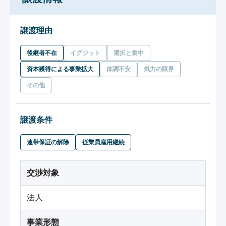
譲渡理由
後継者不在
イグジット
選択と集中
資本獲得による事業拡大
体調不安
気力の限界
その他
譲渡条件
連帯保証の解除
従業員雇用継続
交渉対象
法人
事業形態