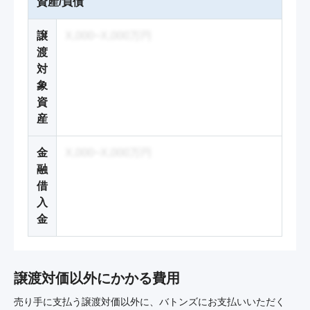
資産/負債
譲
X,000~X,000万円
渡
対
象
資
産
金
X,000~X,000万円
融
借
入
金
譲渡対価以外にかかる費用
売り手に支払う譲渡対価以外に、バトンズにお支払いいただく