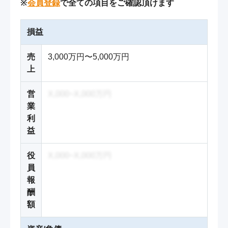
※
会員登録
で全ての項目をご確認頂けます
損益
売
3,000万円〜5,000万円
上
営
X,000~X,000万円
業
利
益
役
X,000~X,000万円
員
報
酬
額