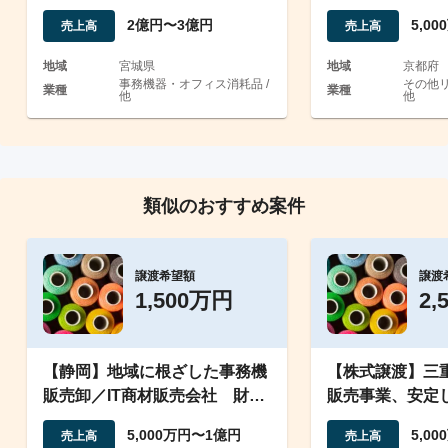
務機器・用品会
2億円〜3億円
5,0
売上高
売上高
地域
宮城県
地域
京都府
事務機器・オフィス消耗品 /
その他リ
業種
業種
他
他
類似のおすすめ案件
譲渡希望額
譲渡
1,500万円
2,
【静岡】地域に根ざした事務機
【株式譲渡】三
販売卸／IT商材販売会社 財務
販売事業、安定
状況も良好
送網を保有
5,000万円〜1億円
5,0
売上高
売上高