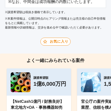
※なお、中間金は成功報酬の内数にいたします。
※譲渡希望額は税抜き価格で表示しています。
※本案件情報は、公開日時点のヒアリング情報または売主様の自己申告情報
をもとに掲載しています。
最新情報や詳細情報は、交渉を進める中で確認いただく必要があります。
お気に入り
よく一緒にみられている案件
譲渡希望額
譲渡
1億6,000万円
1,
【NetCash1億円 / 財務良好】
官公庁の案件実
東北地方×OA・事務機器卸売
業歴、信頼を積