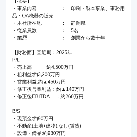
【概要】

・事業内容　　　　　：　印刷・製本事業、事務用
品・OA機器の販売

・本社所在地　　　　：　静岡県

・従業員数　　　　　：　5名

・業歴　　　　　　　：　創業から数十年

【財務面】直近期：2025年

P/L

・売上高　　：約4,500万円

・粗利益:約3,200万円

・営業利益:約▲450万円

・修正後営業利益：約▲140万円

・修正後EBITDA 　：約260万円

B/S

・現預金:約90万円

・不動産(土地+建物):なし(賃貸)

・設備・備品:約930万円
