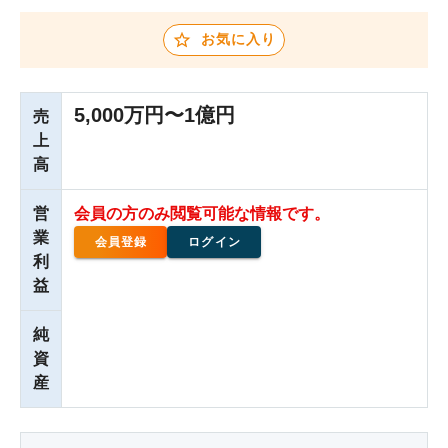
お気に入り
5,000万円〜1億円
売
上
高
営
会員の方のみ閲覧可能な情報です。
業
会員登録
ログイン
利
益
純
資
産