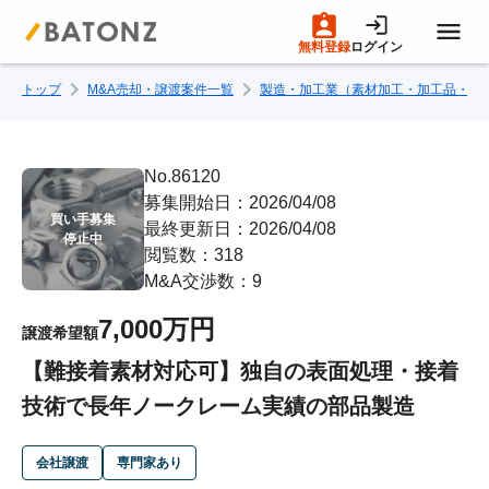
無料登録
ログイン
トップ
M&A売却・譲渡案件一覧
製造・加工業（素材加工・加工品・部
トップページ
M&A案件一覧
No.86120
募集開始日：2026/04/08
買い手募集

最終更新日：2026/04/08
売りたい方へ
停止中
閲覧数：318
M&A交渉数：9
買いたい方へ
7,000万円
譲渡希望額
【難接着素材対応可】独自の表面処理・接着
成約事例
技術で長年ノークレーム実績の部品製造
M&A専門家の方へ
会社譲渡
専門家あり