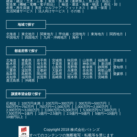
建築・建設・土木・工事
製造・加工業（素材加工・加工品・部品）
製造業（機械・電機・電子部品）
輸送・運送・海運・物流
商社・卸
産廃・再生資源
美容・セルフケア・フィットネス
教育・保育
生活関連サービス
法人向けサービス
その他
地域で探す
北海道
東北地方
関東地方
甲信越・北陸地方
東海地方
関西地方
中国地方
四国地方
九州・沖縄地方
海外
都道府県で探す
北海道
青森県
岩手県
宮城県
秋田県
山形県
福島県
茨城県
栃木県
群馬県
埼玉県
千葉県
東京都
神奈川県
新潟県
富山県
石川県
福井県
山梨県
長野県
岐阜県
静岡県
愛知県
三重県
滋賀県
京都府
大阪府
兵庫県
奈良県
和歌山県
鳥取県
島根県
岡山県
広島県
山口県
徳島県
香川県
愛媛県
高知県
福岡県
佐賀県
長崎県
熊本県
大分県
宮崎県
鹿児島県
沖縄県
譲渡希望金額で探す
応相談
100万円未満
100万円〜300万円
300万円〜500万円
500万円〜750万円
750万円〜1,000万円
1,000万円〜2,000万円
2,000万円〜3,000万円
3,000万円〜5,000万円
5,000万円〜7,500万円
7,500万円〜1億円
1億円〜2.5億円
2.5億円〜5億円
5億円〜10億円
10億円以上
Copyright 2018 株式会社バトンズ
すべてのコンテンツの無断複写・転載等を禁じます