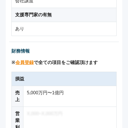
会社譲渡
支援専門家の有無
あり
財務情報
※
会員登録
で全ての項目をご確認頂けます
損益
売
5,000万円〜1億円
上
営
X,000~X,000万円
業
利