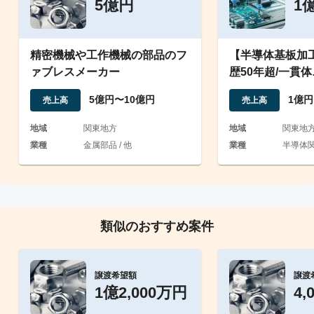
5億円
1
精密機械や工作機械の部品のフ
【半導体基板加
ァブレスメーカー
歴50年超/一貫体
制/EBITDA1,5
5億円〜10億円
1億円
売上高
売上高
地域
関東地方
地域
関東地
業種
金属部品 / 他
業種
半導体関連
類似のおすすめ案件
譲渡希望額
譲渡
1億2,000万円
4,