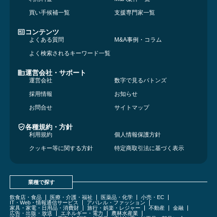
買い手候補一覧
支援専門家一覧
コンテンツ
よくある質問
M&A事例・コラム
よく検索されるキーワード一覧
運営会社・サポート
運営会社
数字で見るバトンズ
採用情報
お知らせ
お問合せ
サイトマップ
各種規約・方針
利用規約
個人情報保護方針
クッキー等に関する方針
特定商取引法に基づく表示
業種で探す
飲食店・食品
医療・介護・福祉
医薬品・化学
小売・EC
IT・Web・情報通信サービス
アパレル・ファッション
家具・家電・日用品・消費財
旅行・娯楽・レジャー
不動産
金融
広告・出版・放送
エネルギー・電力
農林水産業