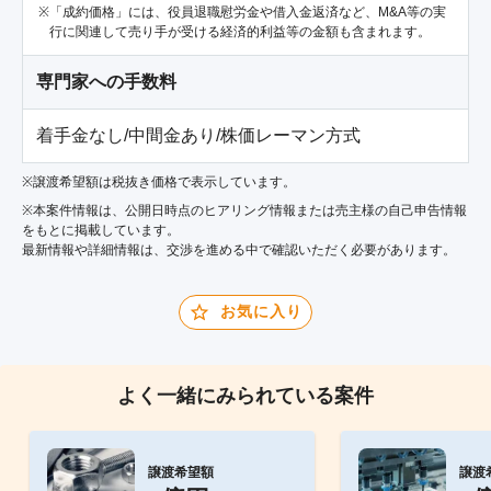
「成約価格」には、役員退職慰労金や借入金返済など、M&A等の実
行に関連して売り手が受ける経済的利益等の金額も含まれます。
専門家への手数料
着手金なし/中間金あり/株価レーマン方式
※譲渡希望額は税抜き価格で表示しています。
※本案件情報は、公開日時点のヒアリング情報または売主様の自己申告情報
をもとに掲載しています。
最新情報や詳細情報は、交渉を進める中で確認いただく必要があります。
お気に入り
よく一緒にみられている案件
譲渡希望額
譲渡