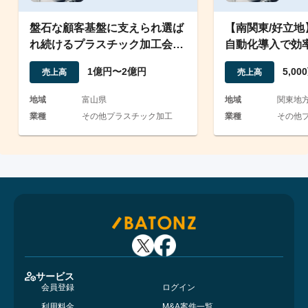
盤石な顧客基盤に支えられ選ば
【南関東/好立
れ続けるプラスチック加工会社
自動化導入で効
／黒字経営純資産プラス
プラスチック成
1億円〜2億円
5,0
売上高
売上高
地域
富山県
地域
関東地
業種
その他プラスチック加工
業種
その他
サービス
会員登録
ログイン
利用料金
M&A案件一覧