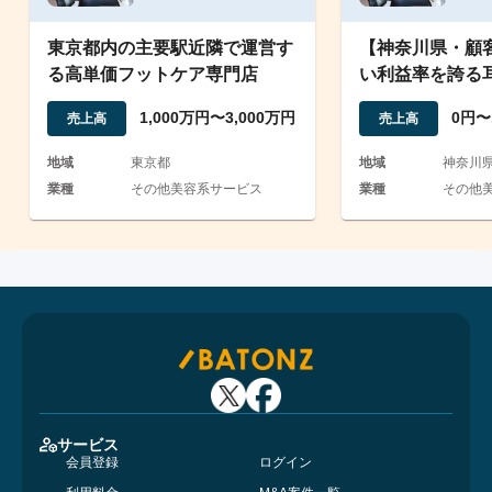
東京都内の主要駅近隣で運営す
【神奈川県・顧客
る高単価フットケア専門店
い利益率を誇る
スパサロン
1,000万円〜3,000万円
0円〜
売上高
売上高
地域
東京都
地域
神奈川
業種
その他美容系サービス
業種
その他
サービス
会員登録
ログイン