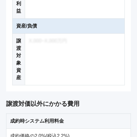
利
益
資産/負債
譲
X,000~X,000万円
渡
対
象
資
産
譲渡対価以外にかかる費用
成約時システム利用料金
成約価格の2.0%(税込2.2%)