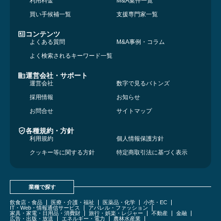
利用料金
M&A案件一覧
買い手候補一覧
支援専門家一覧
コンテンツ
よくある質問
M&A事例・コラム
よく検索されるキーワード一覧
運営会社・サポート
運営会社
数字で見るバトンズ
採用情報
お知らせ
お問合せ
サイトマップ
各種規約・方針
利用規約
個人情報保護方針
クッキー等に関する方針
特定商取引法に基づく表示
業種で探す
飲食店・食品
医療・介護・福祉
医薬品・化学
小売・EC
IT・Web・情報通信サービス
アパレル・ファッション
家具・家電・日用品・消費財
旅行・娯楽・レジャー
不動産
金融
広告・出版・放送
エネルギー・電力
農林水産業