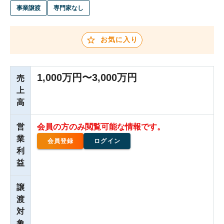
事業譲渡
専門家なし
お気に入り
1,000万円〜3,000万円
売
上
高
営
会員の方のみ閲覧可能な情報です。
業
会員登録
ログイン
利
益
譲
渡
対
象