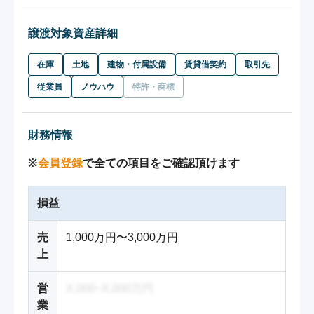
譲渡対象資産詳細
在庫
土地
建物・付属設備
賃貸借契約
取引先
従業員
ノウハウ
特許・商標
財務情報
※
会員登録
で全ての項目をご確認頂けます
損益
売
1,000万円〜3,000万円
上
営
X,000~X,000万円
業