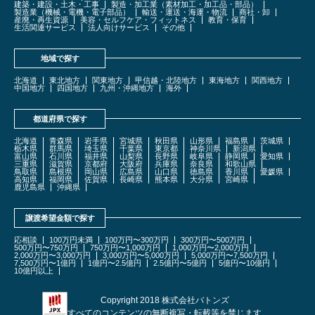
建築・建設・土木・工事
製造・加工業（素材加工・加工品・部品）
製造業（機械・電機・電子部品）
輸送・運送・海運・物流
商社・卸
産廃・再生資源
美容・セルフケア・フィットネス
教育・保育
生活関連サービス
法人向けサービス
その他
地域で探す
北海道
東北地方
関東地方
甲信越・北陸地方
東海地方
関西地方
中国地方
四国地方
九州・沖縄地方
海外
都道府県で探す
北海道
青森県
岩手県
宮城県
秋田県
山形県
福島県
茨城県
栃木県
群馬県
埼玉県
千葉県
東京都
神奈川県
新潟県
富山県
石川県
福井県
山梨県
長野県
岐阜県
静岡県
愛知県
三重県
滋賀県
京都府
大阪府
兵庫県
奈良県
和歌山県
鳥取県
島根県
岡山県
広島県
山口県
徳島県
香川県
愛媛県
高知県
福岡県
佐賀県
長崎県
熊本県
大分県
宮崎県
鹿児島県
沖縄県
譲渡希望金額で探す
応相談
100万円未満
100万円〜300万円
300万円〜500万円
500万円〜750万円
750万円〜1,000万円
1,000万円〜2,000万円
2,000万円〜3,000万円
3,000万円〜5,000万円
5,000万円〜7,500万円
7,500万円〜1億円
1億円〜2.5億円
2.5億円〜5億円
5億円〜10億円
10億円以上
Copyright 2018 株式会社バトンズ
すべてのコンテンツの無断複写・転載等を禁じます