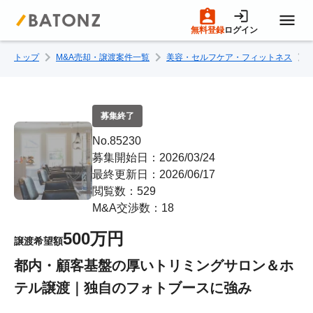
無料登録
ログイン
トップ
M&A売却・譲渡案件一覧
美容・セルフケア・フィットネス
トップページ
M&A案件一覧
募集終了
No.85230
売りたい方へ
募集開始日：2026/03/24
最終更新日：2026/06/17
閲覧数：529
買いたい方へ
M&A交渉数：18
500万円
譲渡希望額
成約事例
都内・顧客基盤の厚いトリミングサロン＆ホ
テル譲渡｜独自のフォトブースに強み
M&A専門家の方へ