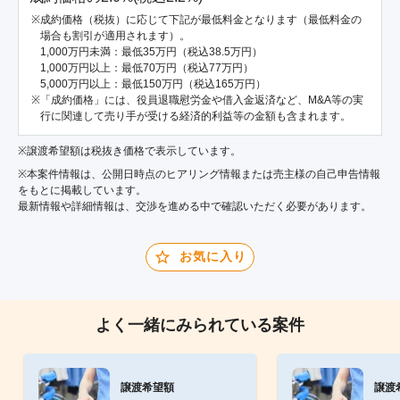
成約価格（税抜）に応じて下記が最低料金となります（最低料金の
場合も割引が適用されます）。
1,000万円未満：最低35万円（税込38.5万円）
1,000万円以上：最低70万円（税込77万円）
5,000万円以上：最低150万円（税込165万円）
「成約価格」には、役員退職慰労金や借入金返済など、M&A等の実
行に関連して売り手が受ける経済的利益等の金額も含まれます。
※譲渡希望額は税抜き価格で表示しています。
※本案件情報は、公開日時点のヒアリング情報または売主様の自己申告情報
をもとに掲載しています。
最新情報や詳細情報は、交渉を進める中で確認いただく必要があります。
お気に入り
よく一緒にみられている案件
譲渡希望額
譲渡