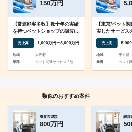
150万円
5,
【常連顧客多数】数十年の実績
【東京/ペット
を持つペットショップの譲渡/好
実したサービス
立地/高品質
ペット関連サー
1,000万円〜3,000万円
5,0
売上高
売上高
地域
大阪府
地域
東京都
業種
ペット関連サービス / 他
業種
ペット関
類似のおすすめ案件
譲渡希望額
譲渡
800万円
5