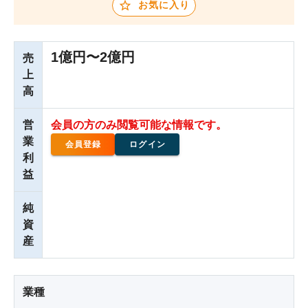
お気に入り
1億円〜2億円
売
上
高
営
会員の方のみ閲覧可能な情報です。
業
会員登録
ログイン
利
益
純
資
産
業種