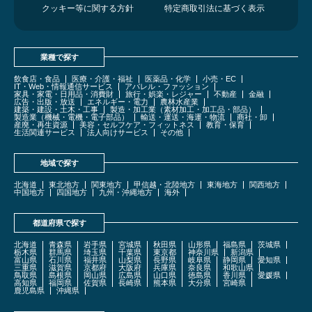
クッキー等に関する方針
特定商取引法に基づく表示
業種で探す
飲食店・食品
医療・介護・福祉
医薬品・化学
小売・EC
IT・Web・情報通信サービス
アパレル・ファッション
家具・家電・日用品・消費財
旅行・娯楽・レジャー
不動産
金融
広告・出版・放送
エネルギー・電力
農林水産業
建築・建設・土木・工事
製造・加工業（素材加工・加工品・部品）
製造業（機械・電機・電子部品）
輸送・運送・海運・物流
商社・卸
産廃・再生資源
美容・セルフケア・フィットネス
教育・保育
生活関連サービス
法人向けサービス
その他
地域で探す
北海道
東北地方
関東地方
甲信越・北陸地方
東海地方
関西地方
中国地方
四国地方
九州・沖縄地方
海外
都道府県で探す
北海道
青森県
岩手県
宮城県
秋田県
山形県
福島県
茨城県
栃木県
群馬県
埼玉県
千葉県
東京都
神奈川県
新潟県
富山県
石川県
福井県
山梨県
長野県
岐阜県
静岡県
愛知県
三重県
滋賀県
京都府
大阪府
兵庫県
奈良県
和歌山県
鳥取県
島根県
岡山県
広島県
山口県
徳島県
香川県
愛媛県
高知県
福岡県
佐賀県
長崎県
熊本県
大分県
宮崎県
鹿児島県
沖縄県