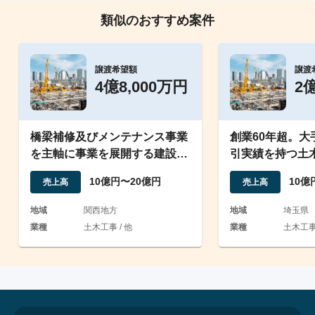
類似のおすすめ案件
譲渡希望額
譲渡
4億8,000万円
2
橋梁補修及びメンテナンス事業
創業60年超。大
を主軸に事業を展開する建設会
引実績を持つ土
社
渡案件
10億円〜20億円
10億
売上高
売上高
地域
関西地方
地域
埼玉県
業種
土木工事 / 他
業種
土木工事 