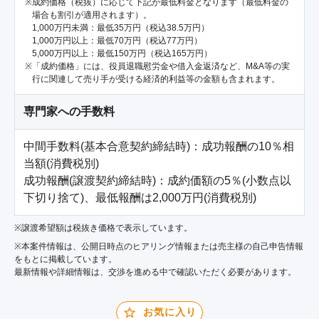
成約価格（税抜）に応じて下記が最低料金となります（最低料金の
場合も割引が適用されます）。
1,000万円未満：最低35万円（税込38.5万円）
1,000万円以上：最低70万円（税込77万円）
5,000万円以上：最低150万円（税込165万円）
「成約価格」には、役員退職慰労金や借入金返済など、M&A等の実
行に関連して売り手が受ける経済的利益等の金額も含まれます。
専門家への手数料
中間手数料(基本合意契約締結時)：成功報酬の10％相
当額(消費税別)

成功報酬(譲渡契約締結時)：成約価額の5％(小数点以
下切り捨て)、最低報酬は2,000万円(消費税別)
※譲渡希望額は税抜き価格で表示しています。
※本案件情報は、公開日時点のヒアリング情報または売主様の自己申告情報
をもとに掲載しています。
最新情報や詳細情報は、交渉を進める中で確認いただく必要があります。
お気に入り