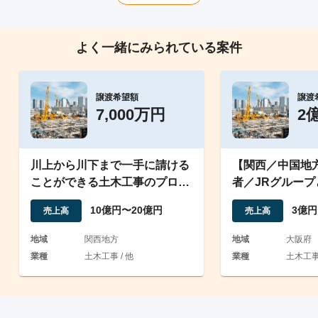
よく一緒にみられている案件
譲渡希望額
譲渡
7,000万円
2
川上から川下まで一手に請ける
【関西／中国地
ことができる土木工事のプロ集
者／JRグルー
団（特定建設）
工管理技士・推
10億円〜20億円
3億円
売上高
売上高
地域
関西地方
地域
大阪府
業種
土木工事 / 他
業種
土木工事 