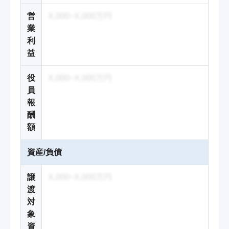
営
X,000~X,000万円
業
利
益
役
X,000~X,000万円
員
報
酬
額
資産/負債
譲
X,000~X,000万円
渡
対
象
資