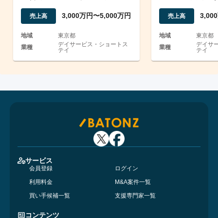
密着型デイ/法人譲渡
従業員・造作・
3,000万円〜5,000万円
3,0
売上高
売上高
地域
東京都
地域
東京都
デイサービス・ショートス
デイサ
業種
業種
テイ
テイ
サービス
会員登録
ログイン
利用料金
M&A案件一覧
買い手候補一覧
支援専門家一覧
コンテンツ