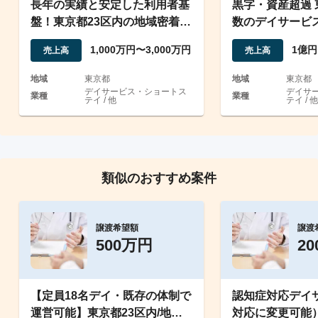
長年の実績と安定した利用者基
黒字・資産超過
盤！東京都23区内の地域密着型
数のデイサービ
デイサービス事業
1,000万円〜3,000万円
1億円
売上高
売上高
地域
東京都
地域
東京都
デイサービス・ショートス
デイサ
業種
業種
テイ / 他
テイ / 他
類似のおすすめ案件
譲渡希望額
譲渡
500万円
2
【定員18名デイ・既存の体制で
認知症対応デイ
運営可能】東京都23区内/地域
対応に変更可能