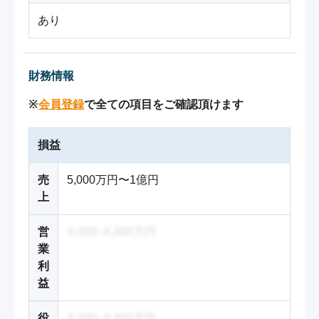
あり
財務情報
※
会員登録
で全ての項目をご確認頂けます
損益
売
5,000万円〜1億円
上
営
X,000~X,000万円
業
利
益
役
X,000~X,000万円