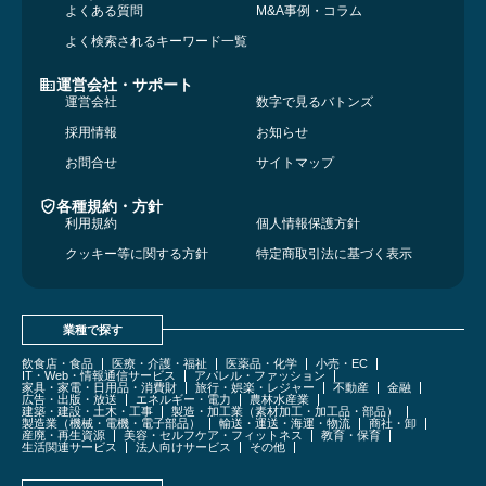
よくある質問
M&A事例・コラム
よく検索されるキーワード一覧
運営会社・サポート
運営会社
数字で見るバトンズ
採用情報
お知らせ
お問合せ
サイトマップ
各種規約・方針
利用規約
個人情報保護方針
クッキー等に関する方針
特定商取引法に基づく表示
業種で探す
飲食店・食品
医療・介護・福祉
医薬品・化学
小売・EC
IT・Web・情報通信サービス
アパレル・ファッション
家具・家電・日用品・消費財
旅行・娯楽・レジャー
不動産
金融
広告・出版・放送
エネルギー・電力
農林水産業
建築・建設・土木・工事
製造・加工業（素材加工・加工品・部品）
製造業（機械・電機・電子部品）
輸送・運送・海運・物流
商社・卸
産廃・再生資源
美容・セルフケア・フィットネス
教育・保育
生活関連サービス
法人向けサービス
その他