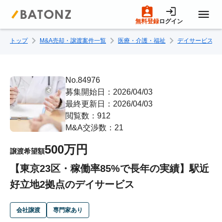
無料登録
ログイン
トップ
M&A売却・譲渡案件一覧
医療・介護・福祉
デイサービス・
トップページ
M&A案件一覧
No.84976
募集開始日：2026/04/03
最終更新日：2026/04/03
売りたい方へ
閲覧数：912
M&A交渉数：21
買いたい方へ
500万円
譲渡希望額
【東京23区・稼働率85%で長年の実績】駅近
成約事例
好立地2拠点のデイサービス
M&A専門家の方へ
会社譲渡
専門家あり