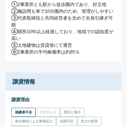
①2事業所とも駅から徒歩圏内であり、好立地

②施設間も車で10分圏内のため、管理がしやすい

③代表取締役と共同経営者を含めて全員引継ぎ可
能

④開所10年以上経過しており、地域での認知度が
高い

⑤土地建物は賃貸借にて運営

⑥2事業所の平均稼働率は約85％
譲渡情報
譲渡理由
後継者不在
イグジット
選択と集中
資本獲得による事業拡大
体調不安
気力の限界