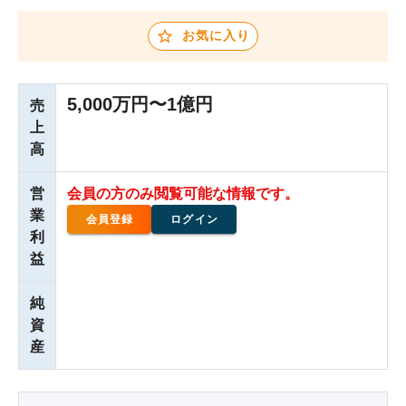
お気に入り
5,000万円〜1億円
売
上
高
営
会員の方のみ閲覧可能な情報です。
業
会員登録
ログイン
利
益
純
資
産