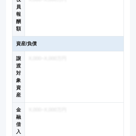
員
報
酬
額
資産/負債
譲
X,000~X,000万円
渡
対
象
資
産
金
X,000~X,000万円
融
借
入