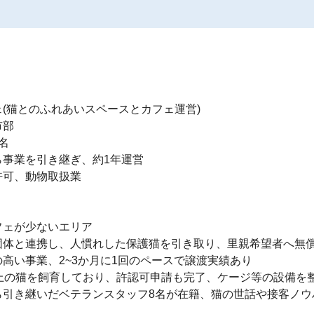
(猫とのふれあいスペースとカフェ運営)

部



事業を引き継ぎ、約1年運営

可、動物取扱業

ェが少ないエリア

体と連携し、人慣れした保護猫を引き取り、里親希望者へ無償
高い事業、2~3か月に1回のペースで譲渡実績あり

上の猫を飼育しており、許認可申請も完了、ケージ等の設備を整
引き継いだベテランスタッフ8名が在籍、猫の世話や接客ノウ