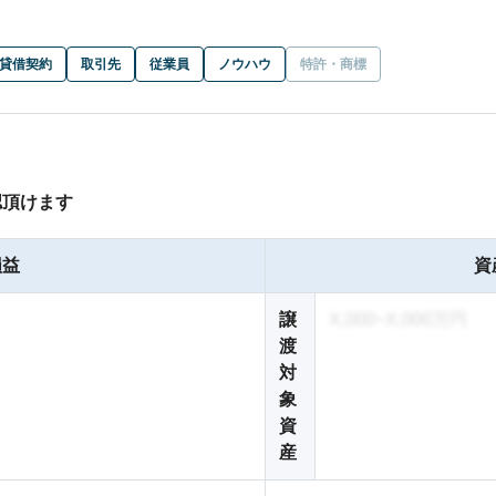
貸借契約
取引先
従業員
ノウハウ
特許・商標
認頂けます
損益
資
譲
X,000~X,000万円
渡
対
象
資
産