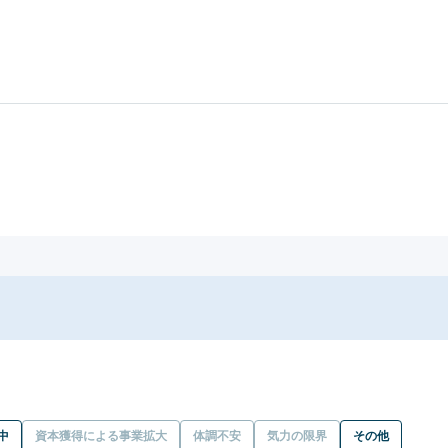
中
資本獲得による事業拡大
体調不安
気力の限界
その他