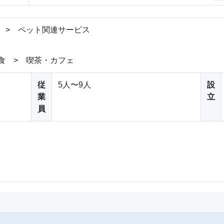
 > ペット関連サービス
食 > 喫茶・カフェ
従
5人〜9人
設
業
立
員