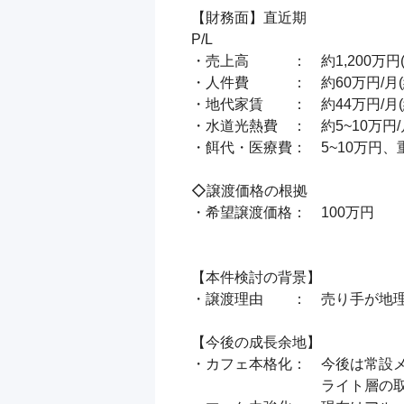
【財務面】直近期

P/L

・売上高　　　：　約1,200万円(
・人件費　　　：　約60万円/月(約7
・地代家賃　　：　約44万円/月(約5
・水道光熱費　：　約5~10万円/
・餌代・医療費：　5~10万円、
◇譲渡価格の根拠

・希望譲渡価格：　100万円

【本件検討の背景】

・譲渡理由　　：　売り手が地理
【今後の成長余地】

・カフェ本格化：　今後は常設メ
　　　　　　　　　ライト層の取