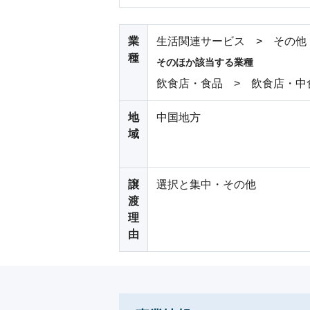
業
生活関連サービス > その他
種
そのほか該当する業種
飲食店・食品 > 飲食店・中
地
中国地方
域
譲
選択と集中・その他
渡
理
由