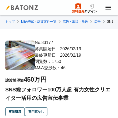
無料登録
ログイン
トップ
M&A売却・譲渡案件一覧
広告・出版・放送
広告
SNS
トップページ
M&A案件一覧
No.83177
募集開始日：2026/02/19
最終更新日：2026/02/19
売りたい方へ
閲覧数：1750
M&A交渉数：46
買いたい方へ
450万円
譲渡希望額
SNS総フォロワー100万人超 有力女性クリエ
成約事例
イター活用の広告宣伝事業
M&A専門家の方へ
事業譲渡
専門家なし