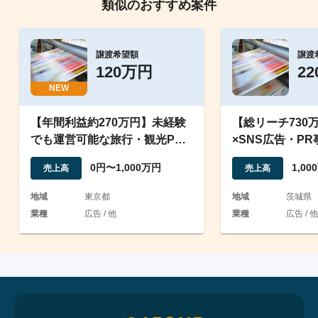
類似のおすすめ案件
譲渡希望額
譲渡
120万円
2
NEW
【年間利益約270万円】未経験
【総リーチ730
でも運営可能な旅行・観光PR
×SNS広告・P
事業
規事業にも
0円〜1,000万円
1,0
売上高
売上高
地域
東京都
地域
茨城県
業種
広告 / 他
業種
広告 / 他