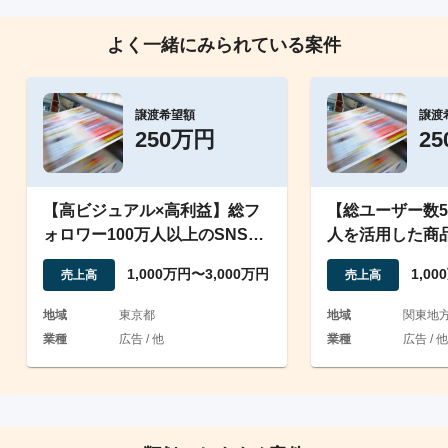
よく一緒にみられている案件
譲渡希望額
譲渡
250万円
2
【高ビジュアル×高利益】総フ
【総ユーザー数5
ォロワー100万人以上のSNSプ
人を活用した商
ロモーション事業
1,000万円〜3,000万円
1,0
売上高
売上高
地域
東京都
地域
関東地
業種
広告 / 他
業種
広告 / 他