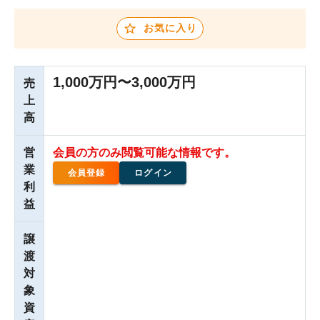
お気に入り
1,000万円〜3,000万円
売
上
高
営
会員の方のみ閲覧可能な情報です。
業
会員登録
ログイン
利
益
譲
渡
対
象
資