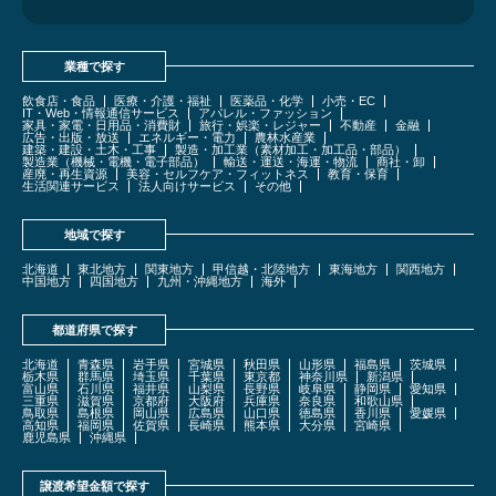
業種で探す
飲食店・食品
医療・介護・福祉
医薬品・化学
小売・EC
IT・Web・情報通信サービス
アパレル・ファッション
家具・家電・日用品・消費財
旅行・娯楽・レジャー
不動産
金融
広告・出版・放送
エネルギー・電力
農林水産業
建築・建設・土木・工事
製造・加工業（素材加工・加工品・部品）
製造業（機械・電機・電子部品）
輸送・運送・海運・物流
商社・卸
産廃・再生資源
美容・セルフケア・フィットネス
教育・保育
生活関連サービス
法人向けサービス
その他
地域で探す
北海道
東北地方
関東地方
甲信越・北陸地方
東海地方
関西地方
中国地方
四国地方
九州・沖縄地方
海外
都道府県で探す
北海道
青森県
岩手県
宮城県
秋田県
山形県
福島県
茨城県
栃木県
群馬県
埼玉県
千葉県
東京都
神奈川県
新潟県
富山県
石川県
福井県
山梨県
長野県
岐阜県
静岡県
愛知県
三重県
滋賀県
京都府
大阪府
兵庫県
奈良県
和歌山県
鳥取県
島根県
岡山県
広島県
山口県
徳島県
香川県
愛媛県
高知県
福岡県
佐賀県
長崎県
熊本県
大分県
宮崎県
鹿児島県
沖縄県
譲渡希望金額で探す