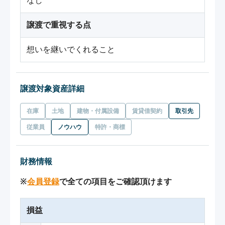
なし
譲渡で重視する点
想いを継いでくれること
譲渡対象資産詳細
在庫
土地
建物・付属設備
賃貸借契約
取引先
従業員
ノウハウ
特許・商標
財務情報
※
会員登録
で全ての項目をご確認頂けます
損益