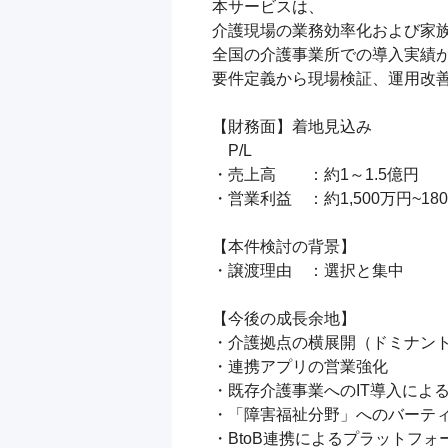
本サービスは、

介護現場の業務効率化および家族
全国の介護事業所での導入実績が
要件定義から現場検証、運用改善
【財務面】着地見込み

　P/L

・売上高　　：約1～1.5億円

・営業利益　：約1,500万円~180
【本件検討の背景】

・譲渡理由　：選択と集中

【今後の成長余地】

・介護拠点の横展開（ドミナント
・連携アプリの営業強化

・既存介護事業へのIT導入による
・「障害福祉分野」へのバーティ
・BtoB連携によるプラットフォ