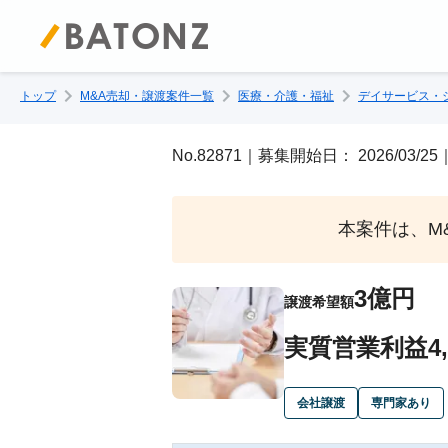
トップ
M&A売却・譲渡案件一覧
医療・介護・福祉
デイサービス・
No.82871｜募集開始日： 2026/03
本案件は、M
3億円
譲渡希望額
実質営業利益4
会社譲渡
専門家あり