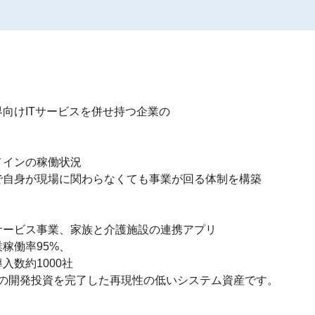
向けITサービスを併せ持つ企業の

インの稼働状況

自身が現場に関わらなくても事業が回る体制を構築

ービス事業、家族と介護施設の連携アプリ

働率95%、

数約1000社

円の開発投資を完了した再現性の低いシステム資産です。
