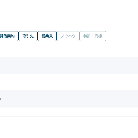
貸借契約
取引先
従業員
ノウハウ
特許・商標
師