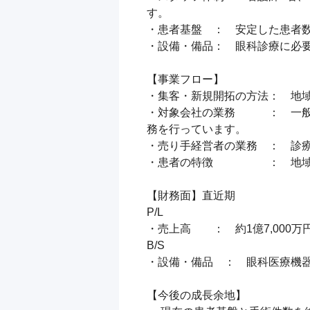
す。

・患者基盤　：　安定した患者数
・設備・備品：　眼科診療に必要
【事業フロー】

・集客・新規開拓の方法：　地域
・対象会社の業務　　　：　一
務を行っています。

・売り手経営者の業務　：　診療
・患者の特徴　　　　　：　地域
【財務面】直近期

P/L

・売上高　　：　約1億7,000万円～
B/S

・設備・備品　：　眼科医療機器
【今後の成長余地】
