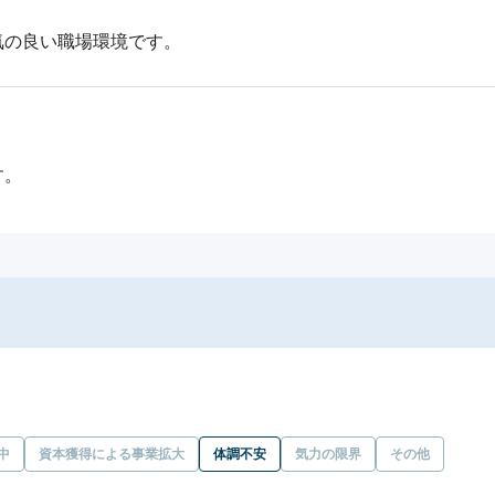
気の良い職場環境です。
す。
中
資本獲得による事業拡大
体調不安
気力の限界
その他