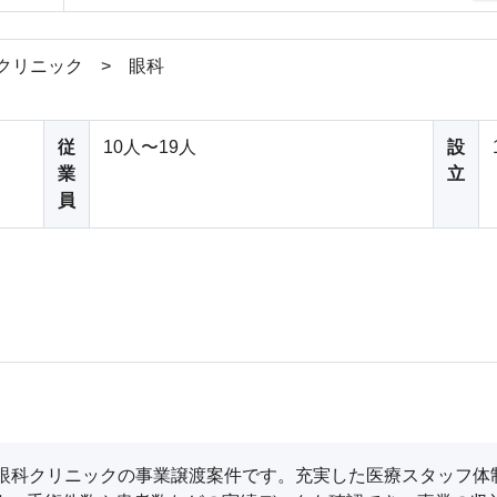
クリニック > 眼科
従
10人〜19人
設
業
立
員
る眼科クリニックの事業譲渡案件です。充実した医療スタッフ体