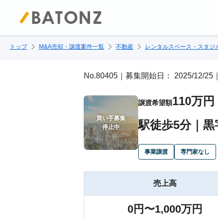
トップ
M&A売却・譲渡案件一覧
不動産
レンタルスペース・スタジ
No.80405｜募集開始日： 2025/12/
110万円
譲渡希望額
買い手募集

駅徒歩5分｜黒
停止中
事業譲渡
専門家なし
売上高
0円〜1,000万円