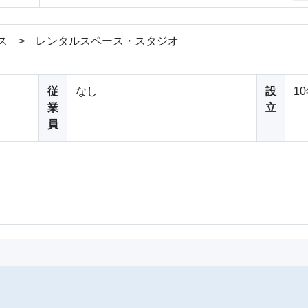
ス > レンタルスペース・スタジオ
従
なし
設
1
業
立
員