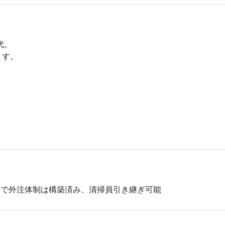
。

す。
