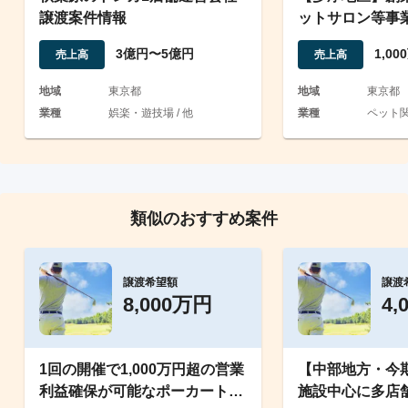
譲渡案件情報
ットサロン等事
数/従業員引継ぎ
3億円〜5億円
1,0
売上高
売上高
地域
東京都
地域
東京都
業種
娯楽・遊技場 / 他
業種
ペット
類似のおすすめ案件
譲渡希望額
譲渡
8,000万円
4,
1回の開催で1,000万円超の営業
【中部地方・今
利益確保が可能なポーカートー
施設中心に多店