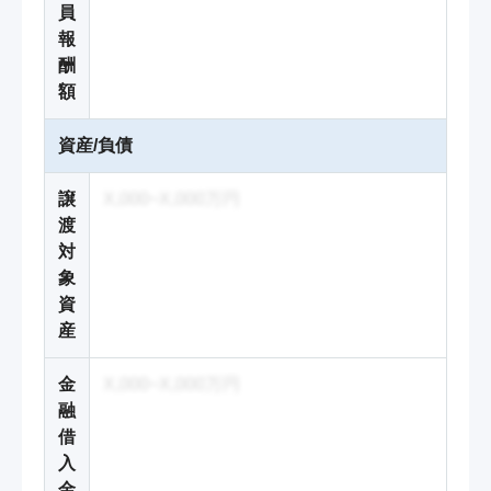
員
報
酬
額
資産/負債
譲
X,000~X,000万円
渡
対
象
資
産
金
X,000~X,000万円
融
借
入
金