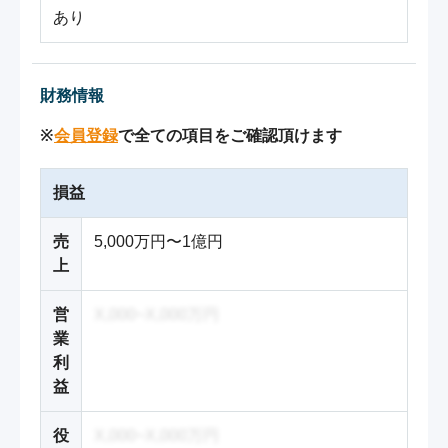
あり
財務情報
※
会員登録
で全ての項目をご確認頂けます
損益
売
5,000万円〜1億円
上
営
X,000~X,000万円
業
利
益
役
X,000~X,000万円