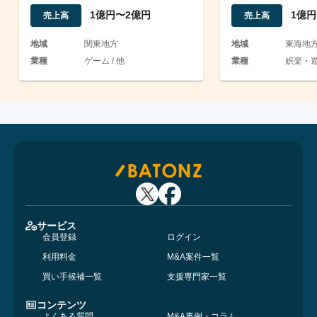
ナメント運営事業
ューズメント事
1億円〜2億円
1億円
売上高
売上高
地域
関東地方
地域
東海地
業種
ゲーム / 他
業種
娯楽・遊
サービス
会員登録
ログイン
利用料金
M&A案件一覧
買い手候補一覧
支援専門家一覧
コンテンツ
よくある質問
M&A事例・コラム