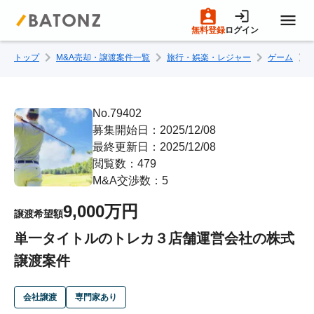
無料登録
ログイン
トップ
M&A売却・譲渡案件一覧
旅行・娯楽・レジャー
ゲーム
トップページ
M&A案件一覧
No.79402
募集開始日：2025/12/08
最終更新日：2025/12/08
売りたい方へ
閲覧数：479
M&A交渉数：5
買いたい方へ
9,000万円
譲渡希望額
単一タイトルのトレカ３店舗運営会社の株式
成約事例
譲渡案件
M&A専門家の方へ
会社譲渡
専門家あり