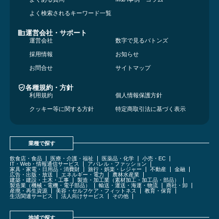
よく検索されるキーワード一覧
運営会社・サポート
運営会社
数字で見るバトンズ
採用情報
お知らせ
お問合せ
サイトマップ
各種規約・方針
利用規約
個人情報保護方針
クッキー等に関する方針
特定商取引法に基づく表示
業種で探す
飲食店・食品
医療・介護・福祉
医薬品・化学
小売・EC
IT・Web・情報通信サービス
アパレル・ファッション
家具・家電・日用品・消費財
旅行・娯楽・レジャー
不動産
金融
広告・出版・放送
エネルギー・電力
農林水産業
建築・建設・土木・工事
製造・加工業（素材加工・加工品・部品）
製造業（機械・電機・電子部品）
輸送・運送・海運・物流
商社・卸
産廃・再生資源
美容・セルフケア・フィットネス
教育・保育
生活関連サービス
法人向けサービス
その他
地域で探す