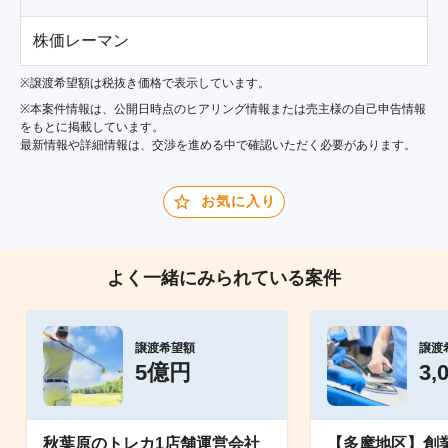
株価レーマン
※譲渡希望額は税抜き価格で表示しています。
※本案件情報は、公開日時点のヒアリング情報または売主様の自己申告情報
をもとに掲載しています。
最新情報や詳細情報は、交渉を進める中で確認いただく必要があります。
お気に入り
よく一緒にみられている案件
譲渡希望額
譲渡
5億円
3,
秋葉原のトレカ1店舗運営会社
【多摩地区】創業