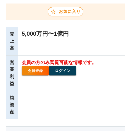
お気に入り
5,000万円〜1億円
売
上
高
営
会員の方のみ閲覧可能な情報です。
業
会員登録
ログイン
利
益
純
資
産