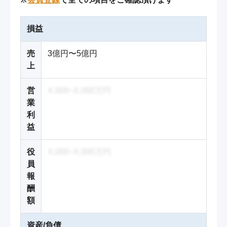
損益
売
3億円〜5億円
上
営
X,000~X,000万円
業
利
益
役
X,000~X,000万円
員
報
酬
額
資産/負債