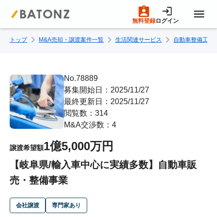
無料登録
ログイン
トップ
M&A売却・譲渡案件一覧
生活関連サービス
自動車整備工場
トップページ
M&A案件一覧
No.78889
募集開始日：2025/11/27
最終更新日：2025/11/27
売りたい方へ
閲覧数：314
M&A交渉数：4
買いたい方へ
1億5,000万円
譲渡希望額
【岐阜県/輸入車中心に実績多数】自動車販
成約事例
売・整備事業
M&A専門家の方へ
会社譲渡
専門家あり