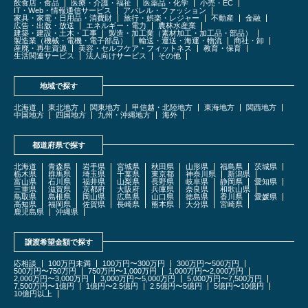
飲食店・食品
医療・介護・福祉
医薬品・化学
小売・EC
IT・Web・情報通信サービス
アパレル・ファッション
家具・家電・日用品・消費財
旅行・娯楽・レジャー
不動産
金融
広告・出版・放送
エネルギー・電力
農林水産業
建築・建設・土木・工事
製造・加工業（素材加工・加工品・部品）
製造業（機械・電機・電子部品）
輸送・運送・海運・物流
商社・卸
産廃・再生資源
美容・セルフケア・フィットネス
教育・保育
生活関連サービス
法人向けサービス
その他
地域で探す
北海道
東北地方
関東地方
甲信越・北陸地方
東海地方
関西地方
中国地方
四国地方
九州・沖縄地方
海外
都道府県で探す
北海道
青森県
岩手県
宮城県
秋田県
山形県
福島県
茨城県
栃木県
群馬県
埼玉県
千葉県
東京都
神奈川県
新潟県
富山県
石川県
福井県
山梨県
長野県
岐阜県
静岡県
愛知県
三重県
滋賀県
京都府
大阪府
兵庫県
奈良県
和歌山県
鳥取県
島根県
岡山県
広島県
山口県
徳島県
香川県
愛媛県
高知県
福岡県
佐賀県
長崎県
熊本県
大分県
宮崎県
鹿児島県
沖縄県
譲渡希望金額で探す
応相談
100万円未満
100万円〜300万円
300万円〜500万円
500万円〜750万円
750万円〜1,000万円
1,000万円〜2,000万円
2,000万円〜3,000万円
3,000万円〜5,000万円
5,000万円〜7,500万円
7,500万円〜1億円
1億円〜2.5億円
2.5億円〜5億円
5億円〜10億円
10億円以上