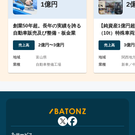
1億円
2
創業50年超。長年の実績を誇る
【純資産1億円
自動車販売及び整備・板金業
（10t）特殊車
場有する自動車
2億円〜3億円
3億円
売上高
売上高
地域
富山県
地域
関西地
業種
自動車整備工場
業種
新車／中
サービス