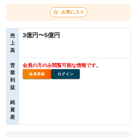
お気に入り
3億円〜5億円
売
上
高
営
会員の方のみ閲覧可能な情報です。
業
会員登録
ログイン
利
益
純
資
産