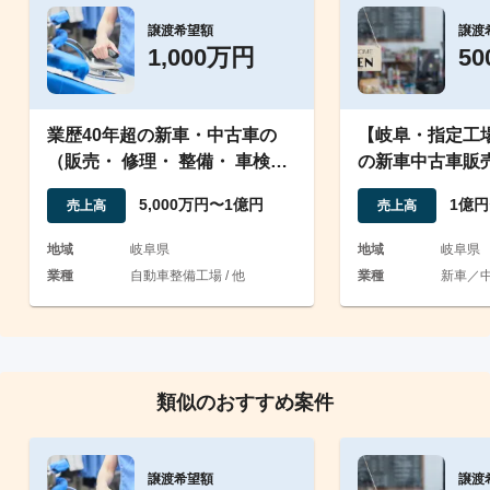
譲渡希望額
譲渡
1,000万円
5
業歴40年超の新車・中古車の
【岐阜・指定工
（販売・ 修理・ 整備・ 車検
の新車中古車販
業）を営む企業/資格有
販売。有資格者
5,000万円〜1億円
1億円
売上高
売上高
地域
岐阜県
地域
岐阜県
業種
自動車整備工場 / 他
業種
新車／中
類似のおすすめ案件
譲渡希望額
譲渡