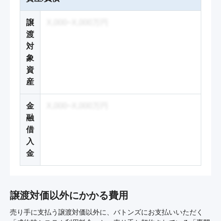
譲
X,000~X,000万円
渡
対
象
資
産
金
X,000~X,000万円
融
借
入
金
譲渡対価以外にかかる費用
売り手に支払う譲渡対価以外に、バトンズにお支払いいただく