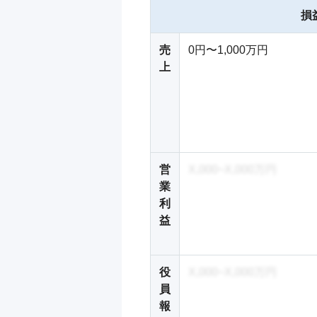
損
売
0円〜1,000万円
上
営
X,000~X,000万円
業
利
益
役
X,000~X,000万円
員
報