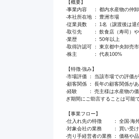
【概要】

‧事業内容　 ： 都内水産物の仲卸
‧本社所在地 ： 豊洲市場

‧従業員数 　： 1名（譲渡後は退
‧取引先 　　： 飲食店（寿司）や
‧業歴 　　　： 50年以上

‧取得許認可 ： 東京都中央卸売
‧株主 　　　： 代表100%

【特徴‧強み】

‧市場評価 ： 当該市場での評
‧顧客関係 ： ⾧年の顧客関係
‧経験　　 ： 売主様は水産物
ぎ期間にご助言することは可能で
【事業フロー】

‧仕⼊れ先の特徴　　 ： 全国‧
‧対象会社の業務　　 ： 買い受
‧売り手経営者の業務 ： 価格