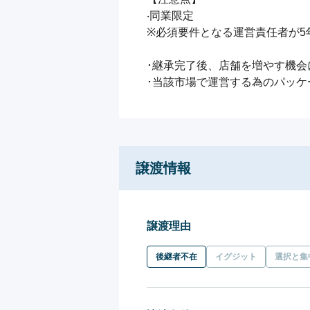
‧同業限定

※必須要件となる運営責任者が5
･継承完了後、店舗を増やす機会
･当該市場で運営する為のパッケ
譲渡情報
譲渡理由
後継者不在
イグジット
選択と集