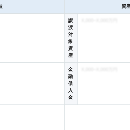
益
資産
譲
X,000~X,000万円
渡
対
象
資
産
金
X,000~X,000万円
融
借
入
金