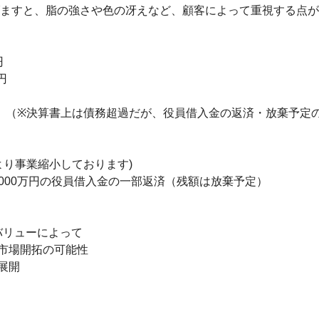
挙げますと、脂の強さや色の冴えなど、顧客によって重視する点が






円　（※決算書上は債務超過だが、役員借入金の返済・放棄予定の
より事業縮小しております)

2,000万円の役員借⼊金の一部返済（残額は放棄予定）

リューによって

市場開拓の可能性

展開
