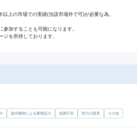
年以上の市場での実績(当該市場外で可)が必要な為。

に参加することも可能になります。

ージを所持しております。
中
資本獲得による事業拡大
体調不安
気力の限界
その他