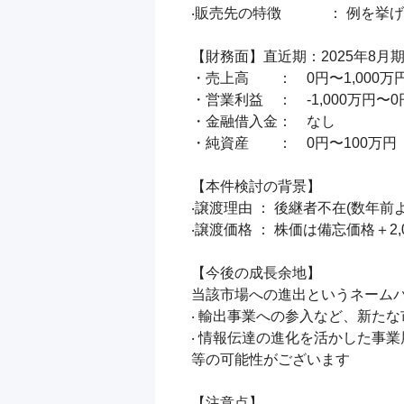
‧販売先の特徴 　　　： 例を
【財務面】直近期：2025年8月期
・売上高　　：　0円〜1,000万円
・営業利益　：　-1,000万円〜0円
・金融借入金：　なし

・純資産　　：　0円〜100万
【本件検討の背景】

‧譲渡理由 ： 後継者不在(数年前
‧譲渡価格 ： 株価は備忘価格＋
【今後の成⾧余地】

当該市場への進出というネームバ
‧ 輸出事業への参⼊など、新たな
‧ 情報伝達の進化を活かした事業
等の可能性がございます

【注意点】
