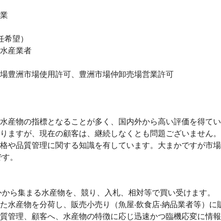
業

任希望）

水産業者

市場豊洲市場使用許可、豊洲市場仲卸売場営業許可

価が水産物の指標となることが多く、国内外から高い評価を得てい
がありますが、現在の顧客は、継続しなくとも問題ございません。

の価格や品質管理に関する知識を有しています。大まかですが市
す。

海外から集まる水産物を、競り、⼊札、相対等で買い受けます。

けた水産物を分荷し、販売小売り（魚屋‧飲⾷店‧納品業者等）に
や品質管理、顧客へ、水産物の特徴に応じ迅速かつ臨機応変に情報