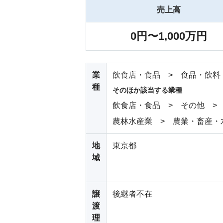
売上高
0円〜1,000万円
業
飲食店・食品 > 食品・飲料
種
そのほか該当する業種
飲食店・食品 > その他 >
農林水産業 > 農業・畜産・
地
東京都
域
譲
後継者不在
渡
理